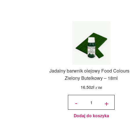
Jadalny barwnik olejowy Food Colours
Zielony Butelkowy – 18ml
16.50
zł
z Vat
ilość
Jadalny
-
+
barwnik
olejowy
Food
Colours -
Zielony
Butelkowy
- 18ml
Dodaj do koszyka