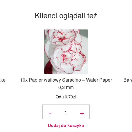
Klienci oglądali też
ake
10x Papier waflowy Saracino – Wafer Paper
Bar
0,3 mm
Od
10.79
zł
ilość 10x
Papier
-
+
waflowy
Saracino
- Wafer
Paper
0,3 mm
Dodaj do koszyka