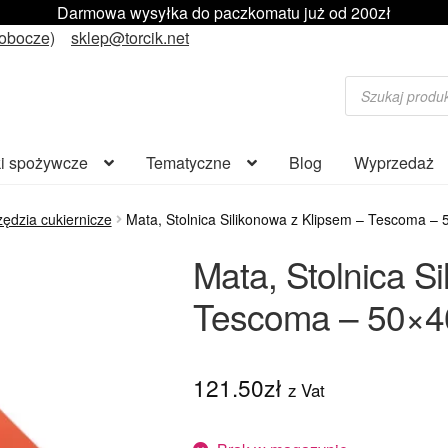
Darmowa wysyłka do paczkomatu już od 200zł
robocze)
sklep@torcik.net
Wyszukiwarka
produktów
i spożywcze
Tematyczne
Blog
Wyprzedaż
ędzia cukiernicze
Mata, Stolnica Silikonowa z Klipsem – Tescoma –
Mata, Stolnica S
Tescoma – 50×4
121.50
zł
z Vat