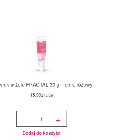
wnik w żelu FRACTAL 30 g – pink, różowy
15.99
zł
z Vat
ilość
Barwnik
-
+
w żelu
FRACTAL
30 g -
pink,
różowy
Dodaj do koszyka