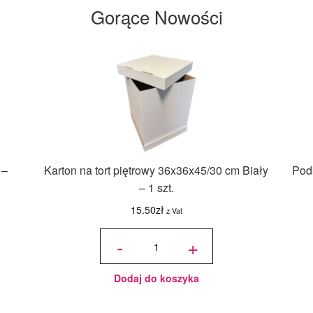
Gorące Nowości
 –
Karton na tort piętrowy 36x36x45/30 cm Biały
Podk
– 1 szt.
15.50
zł
z Vat
ilość Karton
na tort
-
+
piętrowy
36x36x45/30
cm Biały - 1
szt.
Dodaj do koszyka