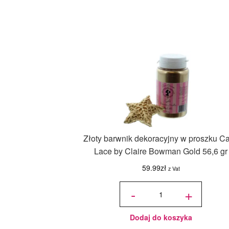
Złoty barwnik dekoracyjny w proszku C
Lace by Claire Bowman Gold 56,6 gr
59.99
zł
z Vat
ilość Złoty
barwnik
-
+
dekoracyjny
w proszku
Cake Lace
by Claire
Bowman
Gold 56,6
gr
Dodaj do koszyka