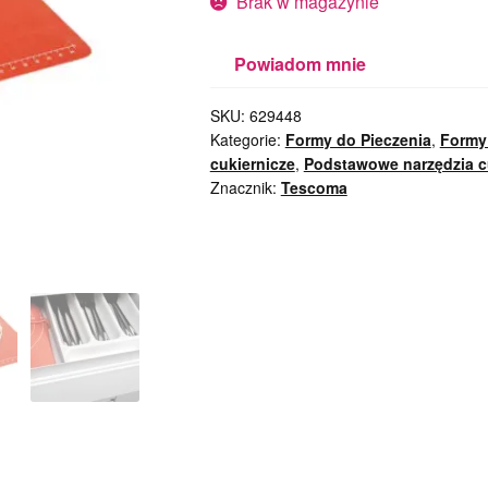
Brak w magazynie
Powiadom mnie
SKU:
629448
Kategorie:
Formy do Pieczenia
,
Formy 
cukiernicze
,
Podstawowe narzędzia c
Znacznik:
Tescoma