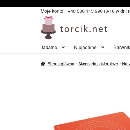
Moje konto
+48 500 113 990 (8-16 w dni 
Przejdź
Przejdź
do
do
nawigacji
treści
Jadalne
Niejadalne
Barwnik
Strona główna
Akcesoria cukiernicze
Narz