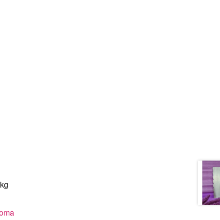
 kg
coma