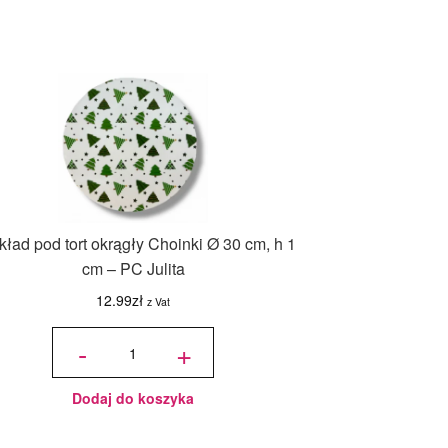
ład pod tort okrągły Choinki Ø 30 cm, h 1
cm – PC Julita
12.99
zł
z Vat
ilość
Podkład
-
+
pod tort
okrągły
Choinki
Ø 30
cm, h 1
cm - PC
Julita
Dodaj do koszyka