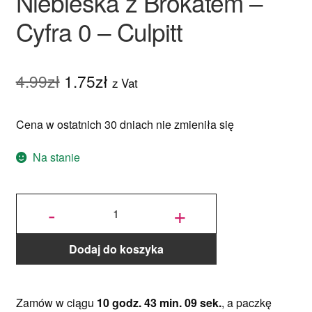
Niebieska z Brokatem –
Cyfra 0 – Culpitt
Pierwotna
Aktualna
4.99
zł
1.75
zł
z Vat
cena
cena
Cena w ostatnich 30 dniach nie zmieniła się
wynosiła:
wynosi:
4.99zł.
1.75zł.
Na stanie
ilość
Świeczka
-
+
Urodzinowa
Niebieska z
Brokatem -
Cyfra 0 -
Culpitt
Dodaj do koszyka
Zamów w ciągu
10 godz. 43 min. 09 sek.
, a paczkę