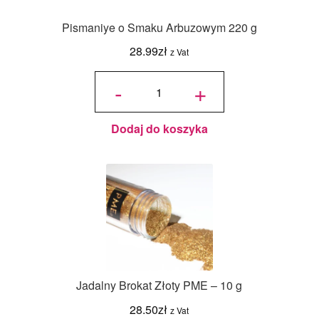
Pismaniye o Smaku Arbuzowym 220 g
28.99
zł
z Vat
ilość
Pismaniye
-
+
o Smaku
Arbuzowym
220 g
Dodaj do koszyka
Jadalny Brokat Złoty PME – 10 g
28.50
zł
z Vat