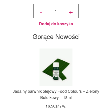
ilość
Jadalny
-
+
Brokat
Złoty
PME -
10 g
Dodaj do koszyka
Gorące Nowości
Jadalny barwnik olejowy Food Colours – Zielony
Butelkowy – 18ml
16.50
zł
z Vat