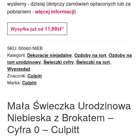
wyślemy -
dzisiaj
(dotyczy zamówień opłaconych lub za
pobraniem -
więcej informacji
)
11,99zł*
Wysyłka już od
SKU:
50060-NIEB
Kategorii:
Dekoracje niejadalne
,
Ozdoby na tort
,
Ozdoby na
tort urodzinowy
,
Świeczki cyfry
,
Świeczki na tort
,
Wyprzedaż
Znacznik:
Culpitt
Marka:
Culpitt
Mała Świeczka Urodzinowa
Niebieska z Brokatem –
Cyfra 0 – Culpitt