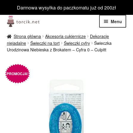
Darmowa wysyłka do paczkomatu już od 200zł
Przejdź
Przejdź
Menu
do
do
nawigacji
treści
Rozwiń
Jadalne
Strona główna
Akcesoria cukiernicze
Dekoracje
menu
niejadalne
Świeczki na tort
Świeczki cyfry
Świeczka
potom
Rozwiń
Urodzinowa Niebieska z Brokatem – Cyfra 0 – Culpitt
Niejadalne
menu
potom
Rozwiń
Barwniki spożywcze
menu
PROMOCJA!
potom
Rozwiń
Tematyczne
menu
potom
Blog
Wyprzedaż
Nowości