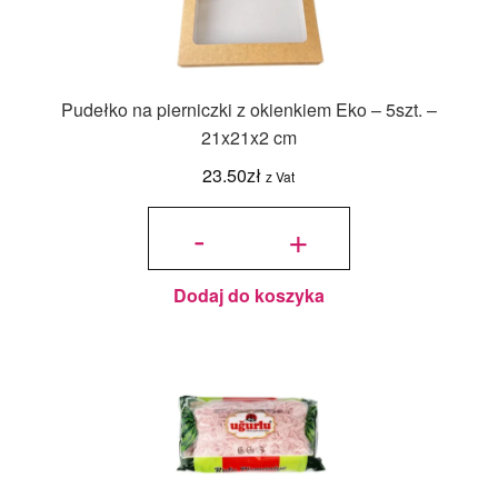
Pudełko na pierniczki z okienkiem Eko – 5szt. –
21x21x2 cm
23.50
zł
z Vat
ilość
Pudełko
-
+
na
pierniczki
z
okienkiem
Eko -
5szt. -
21x21x2
cm
Dodaj do koszyka