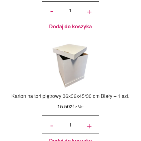
ilość
Jadalny
-
+
barwnik
olejowy
Food
Colours -
Zielony
Butelkowy
- 18ml
Dodaj do koszyka
Karton na tort piętrowy 36x36x45/30 cm Biały – 1 szt.
15.50
zł
z Vat
ilość Karton
na tort
-
+
piętrowy
36x36x45/30
cm Biały - 1
szt.
Dodaj do koszyka