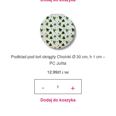
Podkład pod tort okrągły Choinki Ø 30 cm, h 1 cm –
PC Julita
12.99
zł
z Vat
ilość
Podkład
-
+
pod tort
okrągły
Choinki
Ø 30
cm, h 1
cm - PC
Julita
Dodaj do koszyka