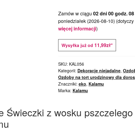
Zamów w ciągu
02 dni 00 godz. 08
poniedziałek (2026-08-10)
(dotyczy
więcej informacji
)
11,99zł*
Wysyłka już od
SKU:
KAL056
Kategorii:
Dekoracje niejadalne
,
Ozdob
Ozdoby na tort urodzinowy dla doro
Znaczniki:
eko
,
Kalamu
Marka:
Kalamu
e Świeczki z wosku pszczelego
amu