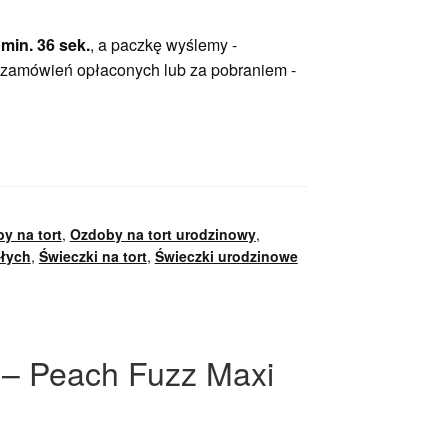
 min. 35 sek.
, a paczkę wyślemy -
 zamówień opłaconych lub za pobraniem -
y na tort
,
Ozdoby na tort urodzinowy
,
słych
,
Świeczki na tort
,
Świeczki urodzinowe
 – Peach Fuzz Maxi