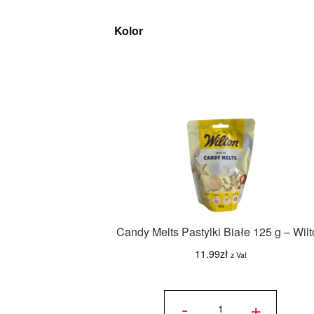
Kolor
Candy Melts Pastylki Białe 125 g – Wil
11.99
zł
z Vat
ilość
Candy
-
+
Melts
Pastylki
Białe