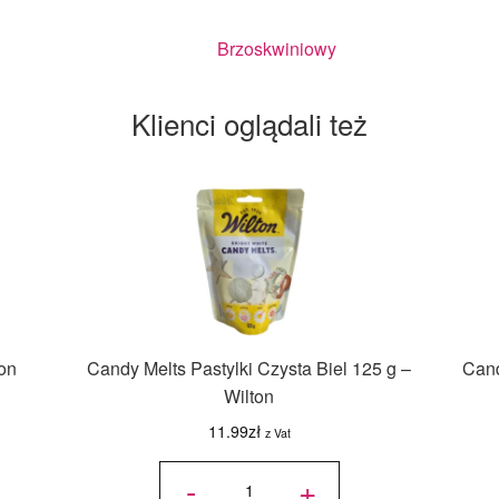
Brzoskwiniowy
Klienci oglądali też
ton
Candy Melts Pastylki Czysta Biel 125 g –
Cand
Wilton
11.99
zł
z Vat
ilość
Candy
-
+
Melts
Pastylki
Czysta