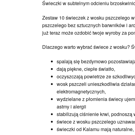
Świeczki w subtelnym odcieniu brzoskwinio
Zestaw 10 świeczek z wosku pszczelego w
pszczelego bez sztucznych barwników i aro
już teraz może ozdobić twoje wyroby za po
Dlaczego warto wybrać świece z wosku? Św
spalają się bezdymowo pozostawiaj
dają piękne, ciepłe światło,
oczyszczają powietrze ze szkodliwy
wosk pszczeli unieszkodliwia dział
elektromagnetycznych,
wydzielane z płomienia świecy ujem
astmy i alergii
stabilizują ciśnienie krwi, podnosz
świece z wosku pszczelego uznawane 
świeczki od Kalamu mają naturalne,