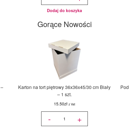
Biel
125 g -
Wilton
Dodaj do koszyka
Gorące Nowości
 –
Karton na tort piętrowy 36x36x45/30 cm Biały
Podk
– 1 szt.
15.50
zł
z Vat
ilość Karton
na tort
-
+
piętrowy
36x36x45/30
cm Biały - 1
szt.