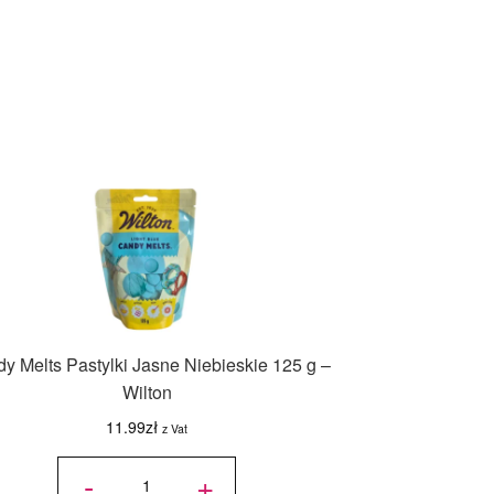
y Melts Pastylki Jasne Niebieskie 125 g –
Wilton
11.99
zł
z Vat
ilość
Candy
-
+
Melts
Pastylki
Jasne