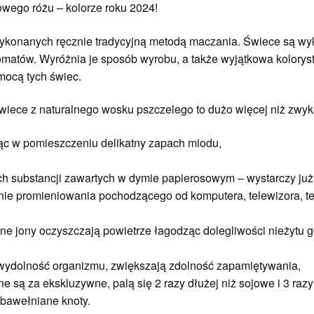
wego różu – kolorze roku 2024!
ykonanych ręcznie tradycyjną metodą maczania. Świece są w
matów. Wyróżnia je sposób wyrobu, a także wyjątkowa kolorysty
mocą tych świec.
iece z naturalnego wosku pszczelego to dużo więcej niż zwykł
ąc w pomieszczeniu delikatny zapach miodu,
ch substancji zawartych w dymie papierosowym – wystarczy już 
anie promieniowania pochodzącego od komputera, telewizora, t
ne jony oczyszczają powietrze łagodząc dolegliwości nieżytu 
ą wydolność organizmu, zwiększają zdolność zapamiętywania,
są za ekskluzywne, palą się 2 razy dłużej niż sojowe i 3 razy 
 bawełniane knoty.