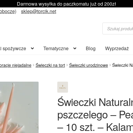
Darmowa wysyłka do paczkomatu już od 200zł
robocze)
sklep@torcik.net
Wyszukiwarka
produktów
i spożywcze
Tematyczne
Blog
Wyprzedaż
racje niejadalne
Świeczki na tort
Świeczki urodzinowe
Świeczki N
Świeczki Natura
pszczelego – Pe
– 10 szt. – Kala