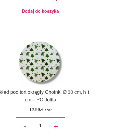
Niebieskie
125 g -
Wilton
Dodaj do koszyka
ład pod tort okrągły Choinki Ø 30 cm, h 1
cm – PC Julita
12.99
zł
z Vat
ilość
Podkład
-
+
pod tort
okrągły
Choinki
Ø 30
cm, h 1
cm - PC
Julita