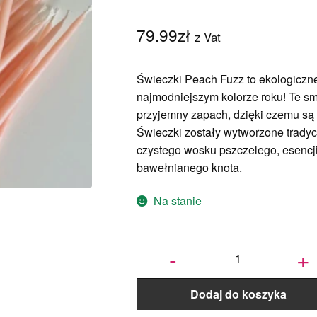
79.99
zł
z Vat
Świeczki Peach Fuzz to ekologiczn
najmodniejszym kolorze roku!
Te sm
przyjemny zapach, dzięki czemu są
Świeczki zostały wytworzone tradyc
czystego wosku pszczelego, esencj
bawełnianego knota.
Na stanie
ilość
Świeczki
-
+
Naturalne
z wosku
pszczelego
- Peach
Fuzz Maxi
Slim – 10
szt. -
Kalamu
Dodaj do koszyka