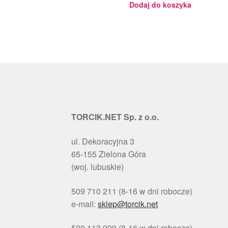
Dodaj do koszyka
TORCIK.NET Sp. z o.o.
ul. Dekoracyjna 3
65-155 Zielona Góra
(woj. lubuskie)
509 710 211 (8-16 w dni robocze)
e-mail:
sklep@torcik.net
500 113 990 (8-16 w dni robocze)