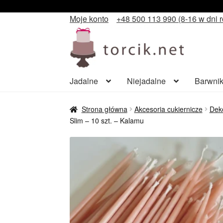
Moje konto
+48 500 113 990 (8-16 w dni 
Przejdź
Przejdź
do
do
nawigacji
treści
Jadalne
Niejadalne
Barwnik
Strona główna
Akcesoria cukiernicze
Deko
Slim – 10 szt. – Kalamu