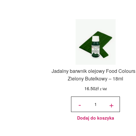
Jadalny barwnik olejowy Food Colours
Zielony Butelkowy – 18ml
16.50
zł
z Vat
ilość
Jadalny
-
+
barwnik
olejowy
Food
Colours -
Zielony
Butelkowy
- 18ml
Dodaj do koszyka