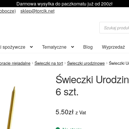
Darmowa wysyłka do paczkomatu już od 200zł
robocze)
sklep@torcik.net
Wyszukiwarka
produktów
i spożywcze
Tematyczne
Blog
Wyprzedaż
racje niejadalne
Świeczki na tort
Świeczki urodzinowe
Świeczki U
Świeczki Urodzi
6 szt.
5.50
zł
z Vat