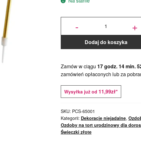
Na stanie
ilość
Świeczki
-
+
Urodzinowe
– Złote 10
cm – 6 szt.
Dodaj do koszyka
Zamów w ciągu
17 godz. 14 min. 5
zamówień opłaconych lub za pobra
11,99zł*
Wysyłka już od
SKU:
PCS-65001
Kategorii:
Dekoracje niejadalne
,
Ozdob
Ozdoby na tort urodzinowy dla doro
Świeczki złote