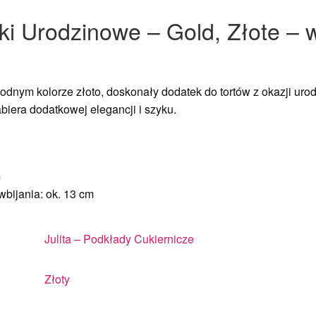
ki Urodzinowe – Gold, Złote –
nym kolorze złoto, doskonały dodatek do tortów z okazji urodz
abiera dodatkowej elegancji i szyku.
m
bijania: ok. 13 cm
Julita – Podkłady Cukiernicze
Złoty