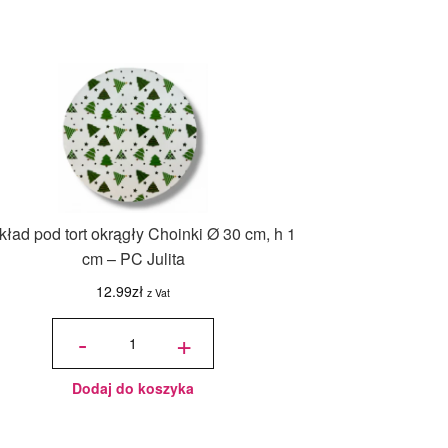
ład pod tort okrągły Choinki Ø 30 cm, h 1
cm – PC Julita
12.99
zł
z Vat
ilość
Podkład
-
+
pod tort
okrągły
Choinki
Ø 30
cm, h 1
cm - PC
Julita
Dodaj do koszyka