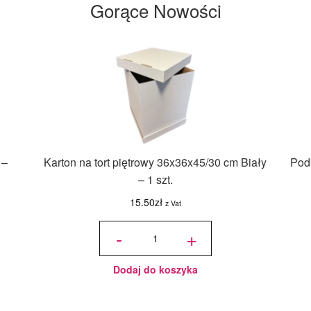
Gorące Nowości
 –
Karton na tort piętrowy 36x36x45/30 cm Biały
Podk
– 1 szt.
15.50
zł
z Vat
ilość Karton
na tort
-
+
piętrowy
36x36x45/30
cm Biały - 1
szt.
Dodaj do koszyka