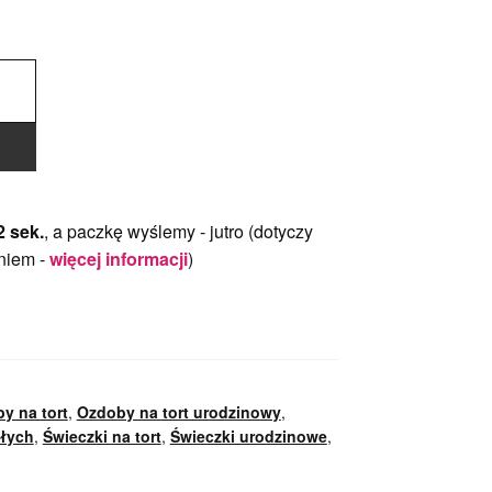
1 sek.
, a paczkę wyślemy -
jutro
(dotyczy
niem -
więcej informacji
)
y na tort
,
Ozdoby na tort urodzinowy
,
słych
,
Świeczki na tort
,
Świeczki urodzinowe
,