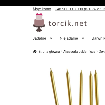
Moje konto
+48 500 113 990 (8-16 w dni 
Przejdź
Przejdź
do
do
nawigacji
treści
Jadalne
Niejadalne
Barwnik
Strona główna
Akcesoria cukiernicze
Deko