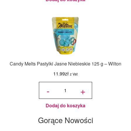
Candy Melts Pastylki Jasne Niebieskie 125 g – Wilton
11.99
zł
z Vat
ilość
Candy
-
+
Melts
Pastylki
Jasne
Niebieskie
125 g -
Wilton
Dodaj do koszyka
Gorące Nowości