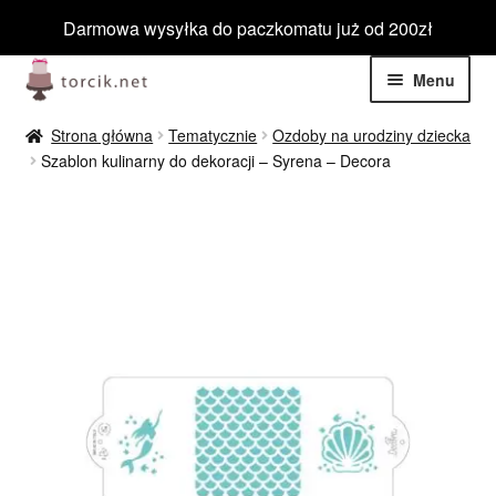
Darmowa wysyłka do paczkomatu już od 200zł
Przejdź
Przejdź
Menu
do
do
nawigacji
treści
Rozwiń
Jadalne
Strona główna
Tematycznie
Ozdoby na urodziny dziecka
menu
Szablon kulinarny do dekoracji – Syrena – Decora
potom
Rozwiń
Niejadalne
menu
potom
Rozwiń
Barwniki spożywcze
menu
potom
Rozwiń
Tematyczne
menu
potom
Blog
Wyprzedaż
Nowości