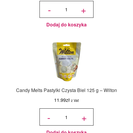
ilość
Candy
-
+
Melts
Pastylki
Białe
125 g -
Wilton
Dodaj do koszyka
Candy Melts Pastylki Czysta Biel 125 g – Wilton
11.99
zł
z Vat
ilość
Candy
-
+
Melts
Pastylki
Czysta
Biel
125 g -
Wilton
Dodaj do koszyka