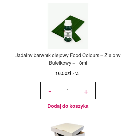
Jadalny barwnik olejowy Food Colours – Zielony
Butelkowy – 18ml
16.50
zł
z Vat
ilość
Jadalny
-
+
barwnik
olejowy
Food
Colours -
Zielony
Butelkowy
- 18ml
Dodaj do koszyka