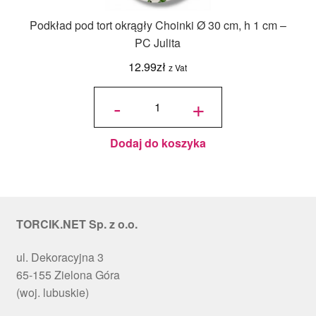
Podkład pod tort okrągły Choinki Ø 30 cm, h 1 cm –
PC Julita
12.99
zł
z Vat
ilość
Podkład
-
+
pod tort
okrągły
Choinki
Ø 30
cm, h 1
cm - PC
Julita
Dodaj do koszyka
TORCIK.NET Sp. z o.o.
ul. Dekoracyjna 3
65-155 Zielona Góra
(woj. lubuskie)