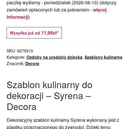
paczkę wyślemy -
poniedziałek (2026-08-10)
(dotyczy
zamówień opłaconych lub za pobraniem -
więcej
informacji
)
11,99zł*
Wysyłka już od
SKU:
9270915
Kategorie:
Ozdoby na urodziny dziecka
,
Szablony kulinarne
Znacznik:
Decora
Szablon kulinarny do
dekoracji – Syrena –
Decora
Dekoracyjny szablon kulinarny Syrena wykonany jest z
plastiku przeznaczonego do żywności. Dzięki temu