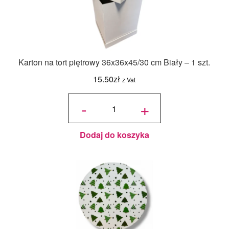
Karton na tort piętrowy 36x36x45/30 cm Biały – 1 szt.
15.50
zł
z Vat
ilość Karton
na tort
-
+
piętrowy
36x36x45/30
cm Biały - 1
szt.
Dodaj do koszyka