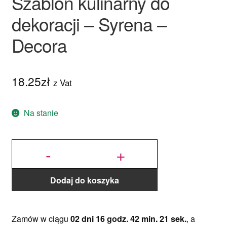
Szablon kulinarny do
dekoracji – Syrena –
Decora
18.25
zł
z Vat
Na stanie
ilość
Szablon
-
+
kulinarny
do
dekoracji
- Syrena
- Decora
Dodaj do koszyka
Zamów w ciągu
02 dni 16 godz. 42 min. 21 sek.
, a