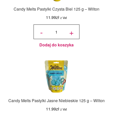
Candy Melts Pastylki Czysta Biel 125 g – Wilton
11.99
zł
z Vat
ilość
Candy
-
+
Melts
Pastylki
Czysta
Biel
125 g -
Wilton
Dodaj do koszyka
Candy Melts Pastylki Jasne Niebieskie 125 g – Wilton
11.99
zł
z Vat