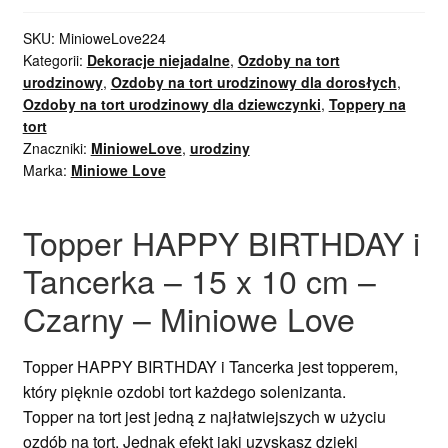
SKU:
MinioweLove224
Kategorii:
Dekoracje niejadalne
,
Ozdoby na tort
urodzinowy
,
Ozdoby na tort urodzinowy dla dorosłych
,
Ozdoby na tort urodzinowy dla dziewczynki
,
Toppery na
tort
Znaczniki:
MinioweLove
,
urodziny
Marka:
Miniowe Love
Topper HAPPY BIRTHDAY i
Tancerka – 15 x 10 cm –
Czarny – Miniowe Love
Topper HAPPY BIRTHDAY i Tancerka jest topperem,
który pięknie ozdobi tort każdego solenizanta.
Topper na tort jest jedną z najłatwiejszych w użyciu
ozdób na tort. Jednak efekt jaki uzyskasz dzięki