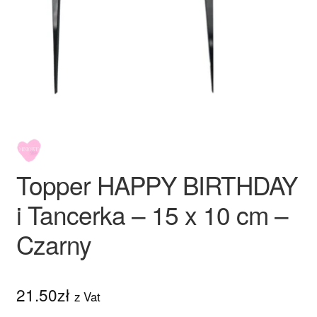
Ozdoby na tort weselny
Topper HAPPY BIRTHDAY
i Tancerka – 15 x 10 cm –
Czarny
21.50
zł
z Vat