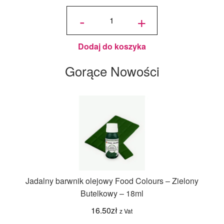
ilość
Candy
-
+
Melts
Pastylki
Jasne
Niebieskie
125 g -
Wilton
Dodaj do koszyka
Gorące Nowości
Jadalny barwnik olejowy Food Colours – Zielony
Butelkowy – 18ml
16.50
zł
z Vat