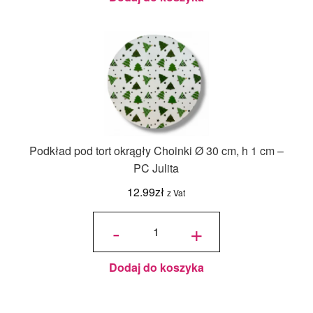
Podkład pod tort okrągły Choinki Ø 30 cm, h 1 cm –
PC Julita
12.99
zł
z Vat
ilość
Podkład
-
+
pod tort
okrągły
Choinki
Ø 30
cm, h 1
cm - PC
Julita
Dodaj do koszyka