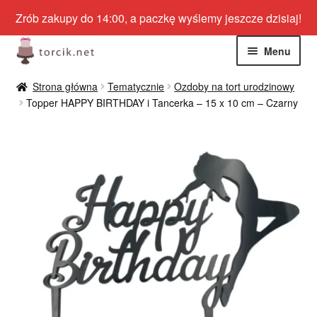
Zrób zakupy do 14:00, a paczkę wyślemy jeszcze dzisiaj!
Przejdź
Przejdź
Menu
do
do
nawigacji
treści
Rozwiń
Jadalne
Strona główna
Tematycznie
Ozdoby na tort urodzinowy
menu
Topper HAPPY BIRTHDAY i Tancerka – 15 x 10 cm – Czarny
potom
Rozwiń
Niejadalne
menu
potom
Rozwiń
Barwniki spożywcze
menu
potom
Rozwiń
Tematyczne
menu
potom
Blog
Wyprzedaż
Nowości