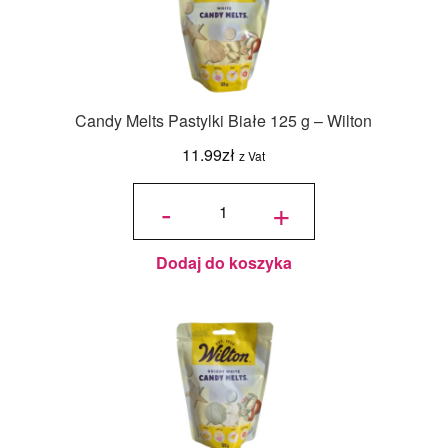
Candy Melts Pastylki Białe 125 g – Wilton
11.99
zł
z Vat
ilość
Candy
-
+
Melts
Pastylki
Białe
125 g -
Wilton
Dodaj do koszyka