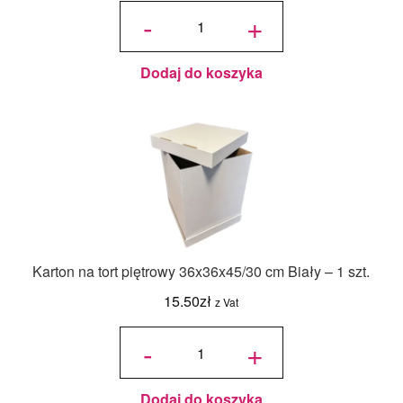
ilość
Jadalny
-
+
barwnik
olejowy
Food
Colours -
Zielony
Butelkowy
- 18ml
Dodaj do koszyka
Karton na tort piętrowy 36x36x45/30 cm Biały – 1 szt.
15.50
zł
z Vat
ilość Karton
na tort
-
+
piętrowy
36x36x45/30
cm Biały - 1
szt.
Dodaj do koszyka