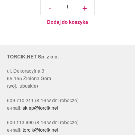
Podkład
-
+
pod tort
okrągły
Choinki
Ø 30
cm, h 1
cm - PC
Julita
Dodaj do koszyka
TORCIK.NET Sp. z o.o.
ul. Dekoracyjna 3
65-155 Zielona Góra
(woj. lubuskie)
509 710 211 (8-16 w dni robocze)
e-mail:
sklep@torcik.net
500 113 990 (8-16 w dni robocze)
e-mail:
torcik@torcik.net