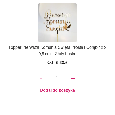
Topper Pierwsza Komunia Święta Prosta i Gołąb 12 x
9,5 cm – Złoty Lustro
Od
15.30
zł
ilość
Topper
-
+
Pierwsza
Komunia
Święta
Prosta i
Gołąb 12
x 9,5 cm
- Złoty
Lustro
Dodaj do koszyka