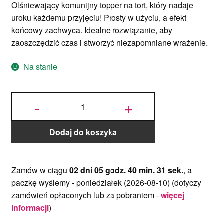
Olśniewający komunijny topper na tort, który nadaje
uroku każdemu przyjęciu! Prosty w użyciu, a efekt
końcowy zachwyca. Idealne rozwiązanie, aby
zaoszczędzić czas i stworzyć niezapomniane wrażenie.
Na stanie
ilość
Topper
-
+
Hostia
Elegancki
IHS 8 cm
- Złoty
Lustro
Dodaj do koszyka
Zamów w ciągu
02 dni 05 godz. 40 min. 31 sek.
, a
paczkę wyślemy -
poniedziałek (2026-08-10)
(dotyczy
zamówień opłaconych lub za pobraniem -
więcej
informacji
)