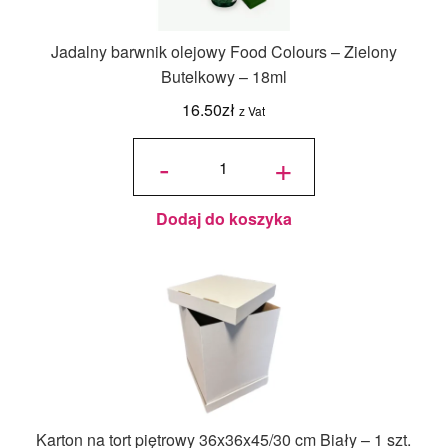
Jadalny barwnik olejowy Food Colours – Zielony
Butelkowy – 18ml
16.50
zł
z Vat
ilość
Jadalny
-
+
barwnik
olejowy
Food
Colours -
Zielony
Butelkowy
- 18ml
Dodaj do koszyka
Karton na tort piętrowy 36x36x45/30 cm Biały – 1 szt.