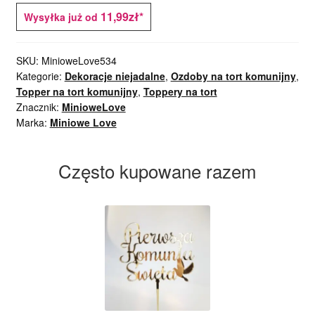
11,99zł*
Wysyłka już od
SKU:
MinioweLove534
Kategorie:
Dekoracje niejadalne
,
Ozdoby na tort komunijny
,
Topper na tort komunijny
,
Toppery na tort
Znacznik:
MinioweLove
Marka:
Miniowe Love
Często kupowane razem