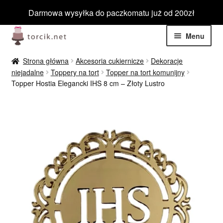
Darmowa wysyłka do paczkomatu już od 200zł
Przejdź
Przejdź
Menu
do
do
nawigacji
treści
Rozwiń
Jadalne
Strona główna
Akcesoria cukiernicze
Dekoracje
menu
niejadalne
Toppery na tort
Topper na tort komunijny
potom
Rozwiń
Topper Hostia Elegancki IHS 8 cm – Złoty Lustro
Niejadalne
menu
potom
Rozwiń
Barwniki spożywcze
menu
potom
Rozwiń
Tematyczne
menu
potom
Blog
Wyprzedaż
Nowości