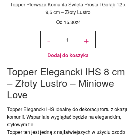
Topper Pierwsza Komunia Święta Prosta i Gołąb 12 x
9,5 cm – Złoty Lustro
Od
15.30
zł
ilość
Topper
-
+
Pierwsza
Komunia
Święta
Prosta i
Gołąb 12
x 9,5 cm
- Złoty
Lustro
Dodaj do koszyka
Topper Elegancki IHS 8 cm
– Złoty Lustro – Miniowe
Love
Topper Elegancki IHS idealny do dekoracji tortu z okazji
komunii. Wspaniale wyglądać będzie na eleganckim,
stylowym tle!
Topper ten jest jedną z najłatwiejszych w użyciu ozdób