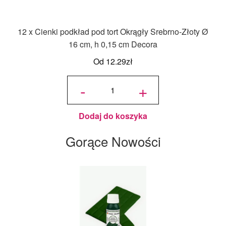
12 x Cienki podkład pod tort Okrągły Srebrno-Złoty Ø
16 cm, h 0,15 cm Decora
Od
12.29
zł
ilość 12
x Cienki
-
+
podkład
pod tort
Okrągły
Srebrno-
Złoty Ø
16 cm, h
0,15 cm
Decora
Dodaj do koszyka
Gorące Nowości