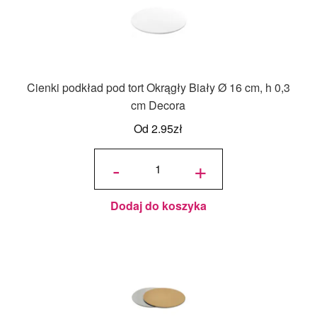
Cienki podkład pod tort Okrągły Biały Ø 16 cm, h 0,3
cm Decora
Od
2.95
zł
ilość
Cienki
-
+
podkład
pod tort
Okrągły
Biały Ø
16 cm,
h 0,3
cm
Decora
Dodaj do koszyka