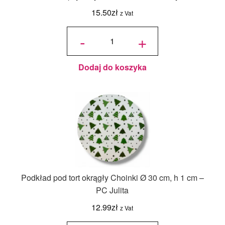
15.50
zł
z Vat
ilość Karton
na tort
-
+
piętrowy
36x36x45/30
cm Biały - 1
szt.
Dodaj do koszyka
Podkład pod tort okrągły Choinki Ø 30 cm, h 1 cm –
PC Julita
12.99
zł
z Vat
ilość