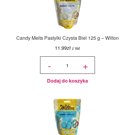
Candy Melts Pastylki Czysta Biel 125 g – Wilton
11.99
zł
z Vat
ilość
Candy
-
+
Melts
Pastylki
Czysta
Biel
125 g -
Wilton
Dodaj do koszyka