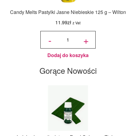
Candy Melts Pastylki Jasne Niebieskie 125 g – Wilton
11.99
zł
z Vat
ilość
Candy
-
+
Melts
Pastylki
Jasne
Niebieskie
125 g -
Wilton
Dodaj do koszyka
Gorące Nowości