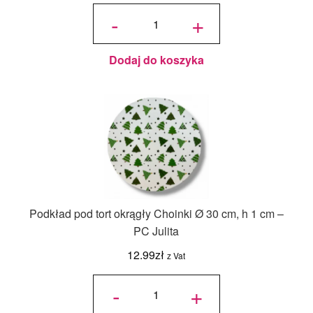
ilość Karton
na tort
-
+
piętrowy
36x36x45/30
cm Biały - 1
szt.
Dodaj do koszyka
Podkład pod tort okrągły Choinki Ø 30 cm, h 1 cm –
PC Julita
12.99
zł
z Vat
ilość
Podkład
-
+
pod tort
okrągły
Choinki
Ø 30
cm, h 1