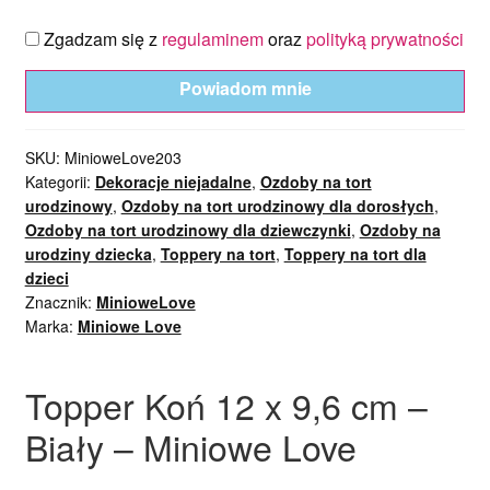
Zgadzam się z
regulaminem
oraz
polityką prywatności
Powiadom mnie
SKU:
MinioweLove203
Kategorii:
Dekoracje niejadalne
,
Ozdoby na tort
urodzinowy
,
Ozdoby na tort urodzinowy dla dorosłych
,
Ozdoby na tort urodzinowy dla dziewczynki
,
Ozdoby na
urodziny dziecka
,
Toppery na tort
,
Toppery na tort dla
dzieci
Znacznik:
MinioweLove
Marka:
Miniowe Love
Topper Koń 12 x 9,6 cm –
Biały – Miniowe Love