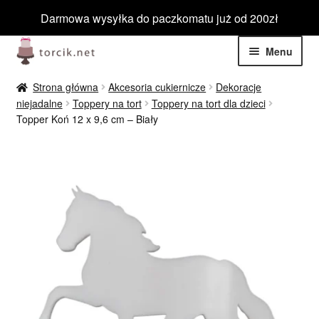
Darmowa wysyłka do paczkomatu już od 200zł
Przejdź
Przejdź
Menu
do
do
nawigacji
treści
Rozwiń
Jadalne
Strona główna
Akcesoria cukiernicze
Dekoracje
menu
niejadalne
Toppery na tort
Toppery na tort dla dzieci
potom
Rozwiń
Topper Koń 12 x 9,6 cm – Biały
Niejadalne
menu
potom
Rozwiń
Barwniki spożywcze
menu
potom
Rozwiń
Tematyczne
menu
potom
Blog
Wyprzedaż
Nowości