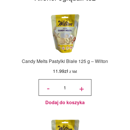
Candy Melts Pastylki Białe 125 g – Wilton
11.99
zł
z Vat
ilość
Candy
-
+
Melts
Pastylki
Białe
125 g -
Wilton
Dodaj do koszyka