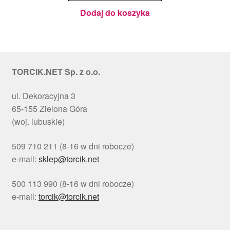
cm - PC
Julita
Dodaj do koszyka
TORCIK.NET Sp. z o.o.
ul. Dekoracyjna 3
65-155 Zielona Góra
(woj. lubuskie)
509 710 211 (8-16 w dni robocze)
e-mail:
sklep@torcik.net
500 113 990 (8-16 w dni robocze)
e-mail:
torcik@torcik.net