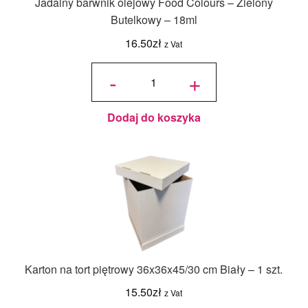
Jadalny barwnik olejowy Food Colours – Zielony
Butelkowy – 18ml
16.50
zł
z Vat
ilość
Jadalny
-
+
barwnik
olejowy
Food
Colours -
Zielony
Butelkowy
- 18ml
Dodaj do koszyka
Karton na tort piętrowy 36x36x45/30 cm Biały – 1 szt.
15.50
zł
z Vat