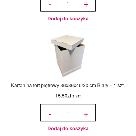
-
+
olejowy
Food
Colours -
Zielony
Butelkowy
- 18ml
Dodaj do koszyka
Karton na tort piętrowy 36x36x45/30 cm Biały – 1 szt.
15.50
zł
z Vat
ilość Karton
na tort
-
+
piętrowy
36x36x45/30
cm Biały - 1
szt.
Dodaj do koszyka