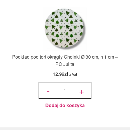
Podkład pod tort okrągły Choinki Ø 30 cm, h 1 cm –
PC Julita
12.99
zł
z Vat
ilość
Podkład
-
+
pod tort
okrągły
Choinki
Ø 30
cm, h 1
cm - PC
Julita
Dodaj do koszyka