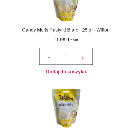
Candy Melts Pastylki Białe 125 g – Wilton
11.99
zł
z Vat
ilość
Candy
-
+
Melts
Pastylki
Białe
125 g -
Wilton
Dodaj do koszyka