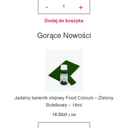
Candy
-
+
Melts
Pastylki
Jasne
Niebieskie
125 g -
Wilton
Dodaj do koszyka
Gorące Nowości
Jadalny barwnik olejowy Food Colours – Zielony
Butelkowy – 18ml
16.50
zł
z Vat
ilość
Jadalny
barwnik