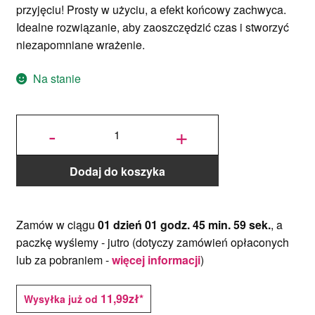
przyjęciu! Prosty w użyciu, a efekt końcowy zachwyca.
Idealne rozwiązanie, aby zaoszczędzić czas i stworzyć
niezapomniane wrażenie.
Na stanie
ilość
Topper
-
+
na tort
Mini
Love –
12 x 7
cm –
Czarny
Dodaj do koszyka
Zamów w ciągu
01 dzień 01 godz. 45 min. 59 sek.
, a
paczkę wyślemy -
jutro
(dotyczy zamówień opłaconych
lub za pobraniem -
więcej informacji
)
11,99zł*
Wysyłka już od