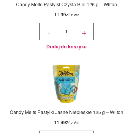
Candy Melts Pastylki Czysta Biel 125 g – Wilton
11.99
zł
z Vat
ilość
Candy
-
+
Melts
Pastylki
Czysta
Biel
125 g -
Wilton
Dodaj do koszyka
Candy Melts Pastylki Jasne Niebieskie 125 g – Wilton
11.99
zł
z Vat
ilość