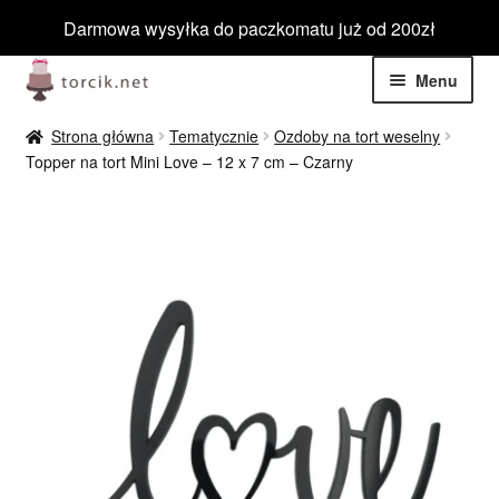
Darmowa wysyłka do paczkomatu już od 200zł
Przejdź
Przejdź
Menu
do
do
nawigacji
treści
Rozwiń
Jadalne
Strona główna
Tematycznie
Ozdoby na tort weselny
menu
Topper na tort Mini Love – 12 x 7 cm – Czarny
potom
Rozwiń
Niejadalne
menu
potom
Rozwiń
Barwniki spożywcze
menu
potom
Rozwiń
Tematyczne
menu
potom
Blog
Wyprzedaż
Nowości