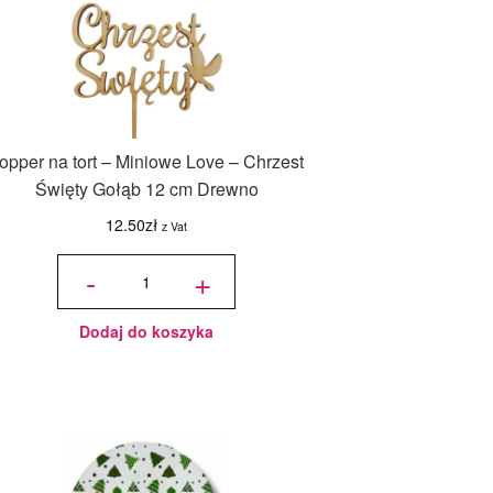
opper na tort – Miniowe Love – Chrzest
Święty Gołąb 12 cm Drewno
12.50
zł
z Vat
ilość
Topper
-
+
na tort -
Miniowe
Love -
Chrzest
Święty
Gołąb
12 cm
Drewno
Dodaj do koszyka