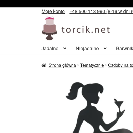
Moje konto
+48 500 113 990 (8-16 w dni 
Przejdź
Przejdź
do
do
nawigacji
treści
Jadalne
Niejadalne
Barwnik
Strona główna
Tematycznie
Ozdoby na to