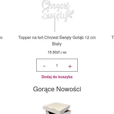
ro
Topper na tort Chrzest Święty Gołąb 12 cm
T
Biały
15.50
zł
z Vat
ilość
Topper
-
+
na tort
Chrzest
Święty
Gołąb
12 cm
Biały
Dodaj do koszyka
Gorące Nowości