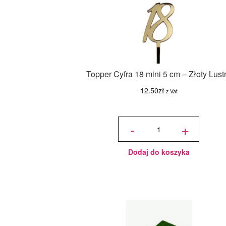
Topper Cyfra 18 mini 5 cm – Złoty Lust
12.50
zł
z Vat
ilość
Topper
-
+
Cyfra
18
mini 5
cm -
Złoty
Lustro
Dodaj do koszyka