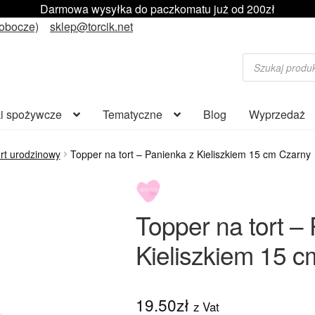
Darmowa wysyłka do paczkomatu już od 200zł
robocze)
sklep@torcik.net
Wyszukiwarka
produktów
i spożywcze
Tematyczne
Blog
Wyprzedaż
rt urodzinowy
Topper na tort – Panienka z Kieliszkiem 15 cm Czarny
Topper na tort –
Kieliszkiem 15 
19.50
zł
z Vat