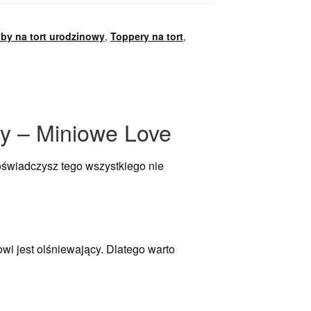
by na tort urodzinowy
,
Toppery na tort
,
ny – Miniowe Love
doświadczysz tego wszystkiego nie
rowi jest olśniewający. Dlatego warto