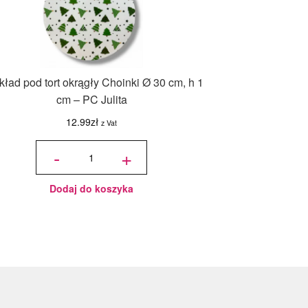
ład pod tort okrągły Choinki Ø 30 cm, h 1
cm – PC Julita
12.99
zł
z Vat
ilość
Podkład
-
+
pod tort
okrągły
Choinki
Ø 30
cm, h 1
cm - PC
Julita
Dodaj do koszyka