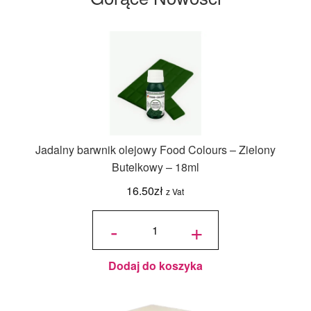
Jadalny barwnik olejowy Food Colours – Zielony
Butelkowy – 18ml
16.50
zł
z Vat
ilość
Jadalny
-
+
barwnik
olejowy
Food
Colours -
Zielony
Butelkowy
- 18ml
Dodaj do koszyka