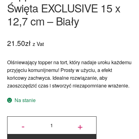
Święta EXCLUSIVE 15 x
12,7 cm – Biały
21.50
zł
z Vat
Olśniewający topper na tort, który nadaje uroku każdemu
przyjęciu komunijnemu! Prosty w użyciu, a efekt
końcowy zachwyca. Idealne rozwiązanie, aby
zaoszczędzić czas i stworzyć niezapomniane wrażenie.
Na stanie
ilość Topper
Pierwsza
-
+
Komunia
Święta
EXCLUSIVE
15 x 12,7 cm
- Biały