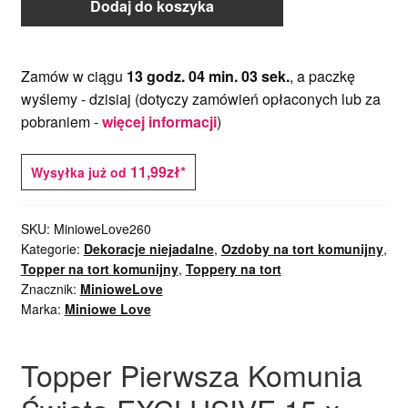
Dodaj do koszyka
Zamów w ciągu
13 godz. 04 min. 03 sek.
, a paczkę
wyślemy -
dzisiaj
(dotyczy zamówień opłaconych lub za
pobraniem -
więcej informacji
)
11,99zł*
Wysyłka już od
SKU:
MinioweLove260
Kategorie:
Dekoracje niejadalne
,
Ozdoby na tort komunijny
,
Topper na tort komunijny
,
Toppery na tort
Znacznik:
MinioweLove
Marka:
Miniowe Love
Topper Pierwsza Komunia