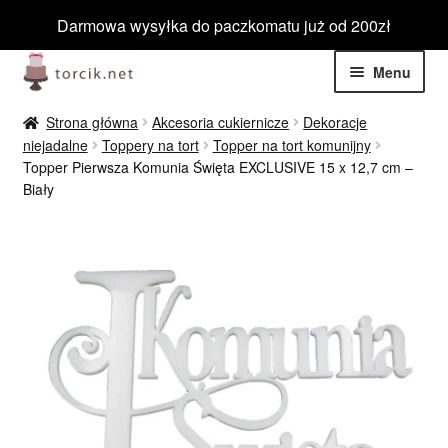
Darmowa wysyłka do paczkomatu już od 200zł
Przejdź
Przejdź
Menu
do
do
nawigacji
treści
Rozwiń
Jadalne
Strona główna
Akcesoria cukiernicze
Dekoracje
menu
niejadalne
Toppery na tort
Topper na tort komunijny
potom
Rozwiń
Topper Pierwsza Komunia Święta EXCLUSIVE 15 x 12,7 cm –
Niejadalne
Biały
menu
potom
Rozwiń
Barwniki spożywcze
menu
potom
Rozwiń
Tematyczne
menu
potom
Blog
Wyprzedaż
Nowości