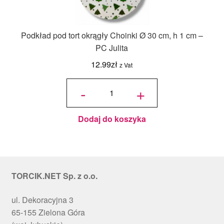
Podkład pod tort okrągły Choinki Ø 30 cm, h 1 cm –
PC Julita
12.99
zł
z Vat
ilość
Podkład
-
+
pod tort
okrągły
Choinki
Ø 30
cm, h 1
cm - PC
Julita
Dodaj do koszyka
TORCIK.NET Sp. z o.o.
ul. Dekoracyjna 3
65-155 Zielona Góra