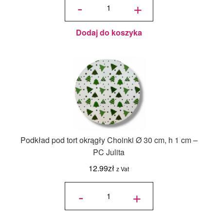
-
+
piętrowy
36x36x45/30
cm Biały - 1
szt.
Dodaj do koszyka
Podkład pod tort okrągły Choinki Ø 30 cm, h 1 cm –
PC Julita
12.99
zł
z Vat
ilość
Podkład
-
+
pod tort
okrągły
Choinki
Ø 30
cm, h 1
cm - PC
Julita