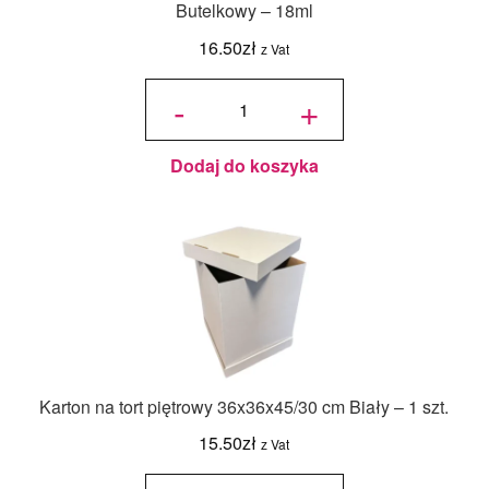
Butelkowy – 18ml
16.50
zł
z Vat
ilość
Jadalny
-
+
barwnik
olejowy
Food
Colours -
Zielony
Butelkowy
- 18ml
Dodaj do koszyka
Karton na tort piętrowy 36x36x45/30 cm Biały – 1 szt.
15.50
zł
z Vat
ilość Karton
na tort