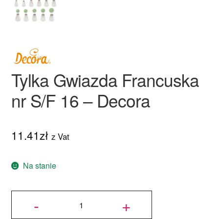
Tylka Gwiazda Francuska
nr S/F 16 – Decora
11.41
zł
z Vat
Na stanie
ilość Tylka
Gwiazda
-
+
Francuska
nr S/F 16 -
Decora