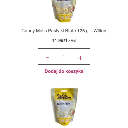
Candy Melts Pastylki Białe 125 g – Wilton
11.99
zł
z Vat
ilość
Candy
-
+
Melts
Pastylki
Białe
125 g -
Wilton
Dodaj do koszyka