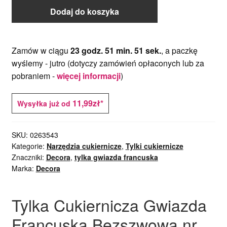
Dodaj do koszyka
Zamów w ciągu
23 godz. 51 min. 50 sek.
, a paczkę
wyślemy -
jutro
(dotyczy zamówień opłaconych lub za
pobraniem -
więcej informacji
)
11,99zł*
Wysyłka już od
SKU:
0263543
Kategorie:
Narzędzia cukiernicze
,
Tylki cukiernicze
Znaczniki:
Decora
,
tylka gwiazda francuska
Marka:
Decora
Tylka Cukiernicza Gwiazda
Francuska Bezszwowa nr