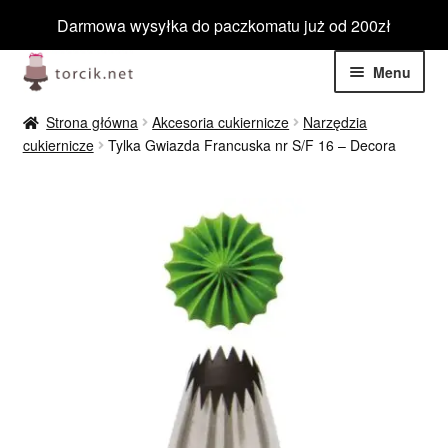
Darmowa wysyłka do paczkomatu już od 200zł
Przejdź
Przejdź
Menu
do
do
nawigacji
treści
Rozwiń
Jadalne
Strona główna
Akcesoria cukiernicze
Narzędzia
menu
cukiernicze
Tylka Gwiazda Francuska nr S/F 16 – Decora
potom
Rozwiń
Niejadalne
menu
potom
Rozwiń
Barwniki spożywcze
menu
potom
Rozwiń
Tematyczne
menu
potom
Blog
Wyprzedaż
Nowości