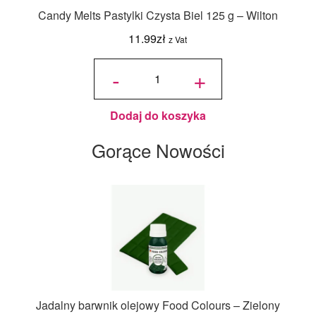
Candy Melts Pastylki Czysta Biel 125 g – Wilton
11.99
zł
z Vat
ilość
Candy
-
+
Melts
Pastylki
Czysta
Biel
125 g -
Wilton
Dodaj do koszyka
Gorące Nowości
Jadalny barwnik olejowy Food Colours – Zielony