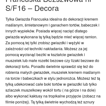
S/F16 – Decora
Tylka Gwiazda Francuska idealna do dekoracji kremem
maślanym, śmietanowym i ganachem tortów, babeczek i
innych wypieków. Posiada więcej nacięć dlatego
gwiazda wykonana tą tylką będzie mieć więcej ramion.
Za pomocą tej tylki zrobisz gwiazdki i wężyki w
zależności od techniki nakładania. Możesz za jej
pomocą wycisnąć beziki w kształcie gwiazdek i
muszelek lub małe rozetki bezowe czy lizaki bezowe do
dekoracji tortu. Ponadto świetnie sprawdzi się też do
robienia małych gwiazdek, muszelek kremem maślanym
na torcie i babeczkach w stylu jednorożca. Możesz też tą
tylką udekorować całe boki tortów w gwiazdki lub tylko
szlaczek muszelkowy wokół tortu ( na górze i na dole)
albo wykonać kaktusy na tropikalne przyjęcie (zobacz na
filmie poniżej). Tą tylką świetnie wychodzą też sznury