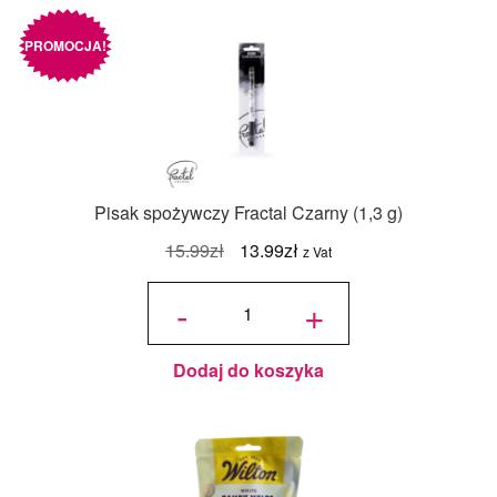
PROMOCJA!
Pisak spożywczy Fractal Czarny (1,3 g)
Pierwotna
Aktualna
15.99
zł
13.99
zł
z Vat
cena
cena
ilość Pisak
spożywczy
-
+
Fractal
wynosiła:
wynosi:
Czarny
(1,3 g)
15.99zł.
13.99zł.
Dodaj do koszyka