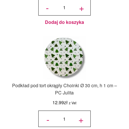
na tort
-
+
piętrowy
36x36x45/30
cm Biały - 1
szt.
Dodaj do koszyka
Podkład pod tort okrągły Choinki Ø 30 cm, h 1 cm –
PC Julita
12.99
zł
z Vat
ilość
Podkład
-
+
pod tort
okrągły
Choinki
Ø 30
cm, h 1
cm - PC