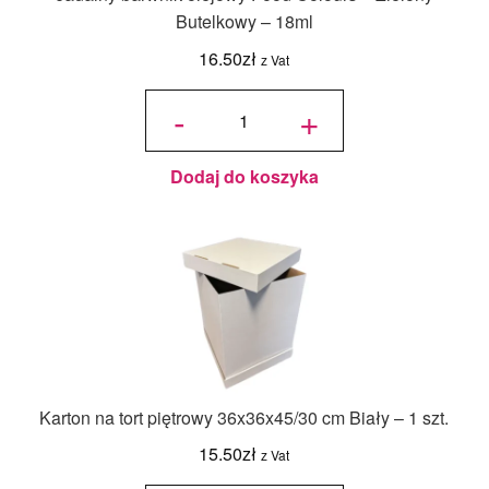
Butelkowy – 18ml
16.50
zł
z Vat
ilość
Jadalny
-
+
barwnik
olejowy
Food
Colours -
Zielony
Butelkowy
- 18ml
Dodaj do koszyka
Karton na tort piętrowy 36x36x45/30 cm Biały – 1 szt.
15.50
zł
z Vat
ilość Karton