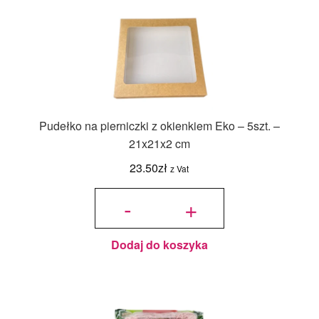
Pudełko na pierniczki z okienkiem Eko – 5szt. –
21x21x2 cm
23.50
zł
z Vat
ilość
Pudełko
-
+
na
pierniczki
z
okienkiem
Eko -
5szt. -
21x21x2
cm
Dodaj do koszyka