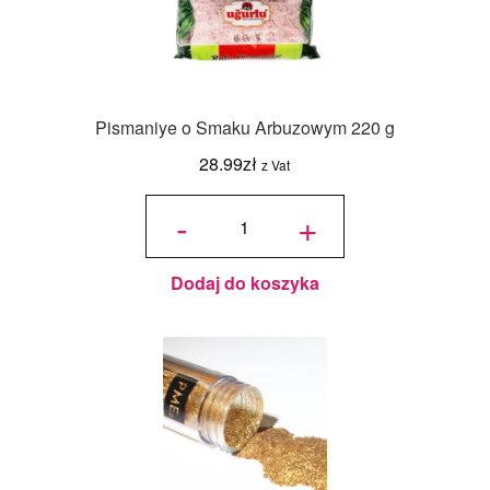
Pismaniye o Smaku Arbuzowym 220 g
28.99
zł
z Vat
ilość
Pismaniye
-
+
o Smaku
Arbuzowym
220 g
Dodaj do koszyka