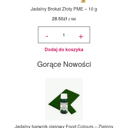
Jadalny Brokat Złoty PME – 10 g
28.50
zł
z Vat
ilość
Jadalny
-
+
Brokat
Złoty
PME -
10 g
Dodaj do koszyka
Gorące Nowości
Jadalny barwnik olejowy Food Colours – Zielony