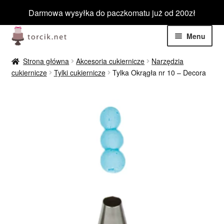
Darmowa wysyłka do paczkomatu już od 200zł
Przejdź
Przejdź
Menu
do
do
nawigacji
treści
Rozwiń
Jadalne
Strona główna
Akcesoria cukiernicze
Narzędzia
menu
cukiernicze
Tylki cukiernicze
Tylka Okrągła nr 10 – Decora
potom
Rozwiń
Niejadalne
menu
potom
Rozwiń
Barwniki spożywcze
menu
potom
Rozwiń
Tematyczne
menu
potom
Blog
Wyprzedaż
Nowości