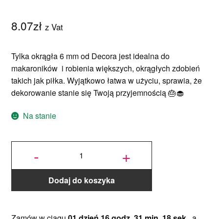
8.07
zł
z Vat
Tylka okrągła 6 mm od Decora jest idealna do
makaroników i robienia większych, okrągłych zdobień
takich jak piłka. Wyjątkowo łatwa w użyciu, sprawia, że
dekorowanie stanie się Twoją przyjemnością 🎂🧁
Na stanie
ilość
Tylka
-
+
Okrągła
nr 10 -
Decora
Dodaj do koszyka
Zamów w ciągu
01 dzień 16 godz. 31 min. 18 sek.
, a