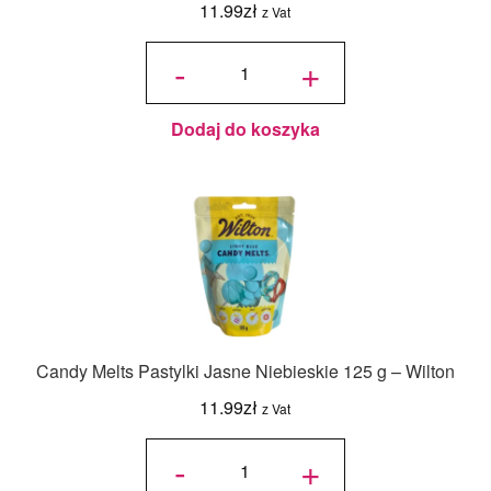
11.99
zł
z Vat
ilość
Candy
-
+
Melts
Pastylki
Czysta
Biel
125 g -
Wilton
Dodaj do koszyka
Candy Melts Pastylki Jasne Niebieskie 125 g – Wilton
11.99
zł
z Vat
ilość
Candy
-
+
Melts
Pastylki
Jasne
Niebieskie