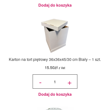
Butelkowy
- 18ml
Dodaj do koszyka
Karton na tort piętrowy 36x36x45/30 cm Biały – 1 szt.
15.50
zł
z Vat
ilość Karton
na tort
-
+
piętrowy
36x36x45/30
cm Biały - 1
szt.
Dodaj do koszyka