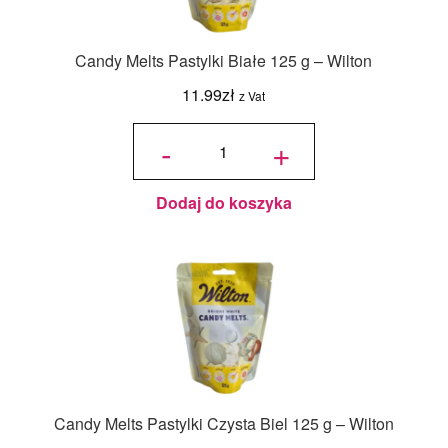
Candy Melts Pastylki Białe 125 g – Wilton
11.99
zł
z Vat
ilość
Candy
-
+
Melts
Pastylki
Białe
125 g -
Wilton
Dodaj do koszyka
Candy Melts Pastylki Czysta Biel 125 g – Wilton