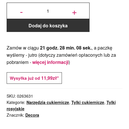
ilość
Tylka
-
+
Rosyjska
Kwiat
Gwiazda
nr 30 -
Decora
Dodaj do koszyka
Zamów w ciągu
21 godz. 28 min. 07 sek.
, a paczkę
wyślemy -
jutro
(dotyczy zamówień opłaconych lub za
pobraniem -
więcej informacji
)
11,99zł*
Wysyłka już od
SKU:
0263631
Kategorie:
Narzędzia cukiernicze
,
Tylki cukiernicze
,
Tylki
rosyjskie
Znacznik:
Decora