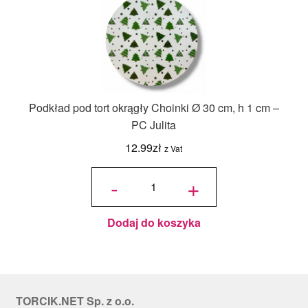
Podkład pod tort okrągły Choinki Ø 30 cm, h 1 cm –
PC Julita
12.99
zł
z Vat
ilość
Podkład
-
+
pod tort
okrągły
Choinki
Ø 30
cm, h 1
cm - PC
Julita
Dodaj do koszyka
TORCIK.NET Sp. z o.o.