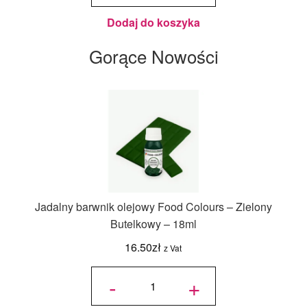
125 g -
Wilton
Dodaj do koszyka
Gorące Nowości
Jadalny barwnik olejowy Food Colours – Zielony
Butelkowy – 18ml
16.50
zł
z Vat
ilość
Jadalny
-
+
barwnik
olejowy
Food
Colours -
Zielony