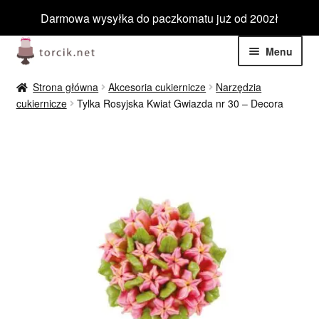
Darmowa wysyłka do paczkomatu już od 200zł
Przejdź
Przejdź
Menu
do
do
nawigacji
treści
Rozwiń
Jadalne
Strona główna
Akcesoria cukiernicze
Narzędzia
menu
cukiernicze
Tylka Rosyjska Kwiat Gwiazda nr 30 – Decora
potom
Rozwiń
Niejadalne
menu
potom
Rozwiń
Barwniki spożywcze
menu
potom
Rozwiń
Tematyczne
menu
potom
Blog
Wyprzedaż
Nowości