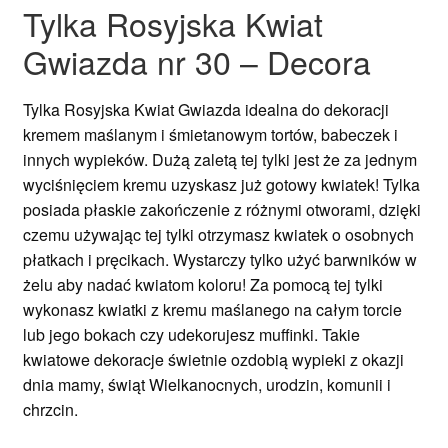
Tylka Rosyjska Kwiat
Gwiazda nr 30 – Decora
Tylka Rosyjska Kwiat Gwiazda idealna do dekoracji
kremem maślanym i śmietanowym tortów, babeczek i
innych wypieków. Dużą zaletą tej tylki jest że za jednym
wyciśnięciem kremu uzyskasz już gotowy kwiatek! Tylka
posiada płaskie zakończenie z różnymi otworami, dzięki
czemu używając tej tylki otrzymasz kwiatek o osobnych
płatkach i pręcikach. Wystarczy tylko użyć barwników w
żelu aby nadać kwiatom koloru! Za pomocą tej tylki
wykonasz kwiatki z kremu maślanego na całym torcie
lub jego bokach czy udekorujesz muffinki. Takie
kwiatowe dekoracje świetnie ozdobią wypieki z okazji
dnia mamy, świąt Wielkanocnych, urodzin, komunii i
chrzcin.