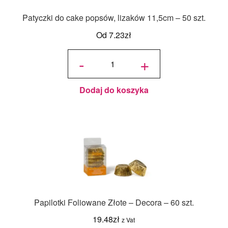
Patyczki do cake popsów, lizaków 11,5cm – 50 szt.
Od
7.23
zł
ilość
Patyczki
-
+
do cake
popsów,
lizaków
11,5cm
- 50 szt.
Dodaj do koszyka
Papilotki Foliowane Złote – Decora – 60 szt.
19.48
zł
z Vat