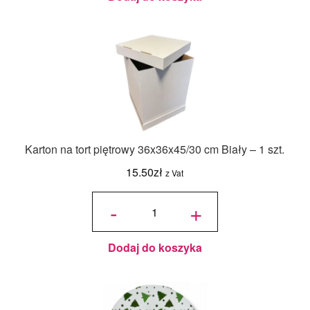
Karton na tort piętrowy 36x36x45/30 cm Biały – 1 szt.
15.50
zł
z Vat
ilość Karton
na tort
-
+
piętrowy
36x36x45/30
cm Biały - 1
szt.
Dodaj do koszyka