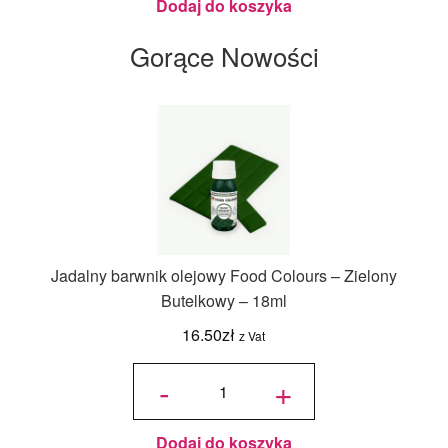
Dodaj do koszyka
Gorące Nowości
Jadalny barwnik olejowy Food Colours – Zielony
Butelkowy – 18ml
16.50
zł
z Vat
ilość
Jadalny
-
+
barwnik
olejowy
Food
Colours -
Zielony
Butelkowy
- 18ml
Dodaj do koszyka