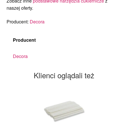
Zobacz inne
podstawowe narzędzia cukiernicze
z
naszej oferty.
Producent:
Decora
Producent
Decora
Klienci oglądali też