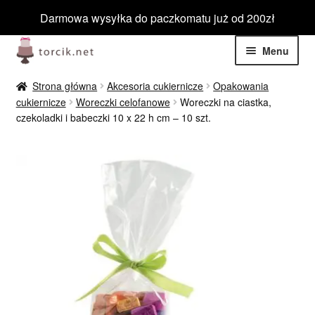
Darmowa wysyłka do paczkomatu już od 200zł
Przejdź
Przejdź
Menu
do
do
nawigacji
treści
Rozwiń
Jadalne
Strona główna
Akcesoria cukiernicze
Opakowania
menu
cukiernicze
Woreczki celofanowe
Woreczki na ciastka,
potom
Rozwiń
czekoladki i babeczki 10 x 22 h cm – 10 szt.
Niejadalne
menu
potom
Rozwiń
Barwniki spożywcze
menu
potom
Rozwiń
Tematyczne
menu
potom
Blog
Wyprzedaż
Nowości