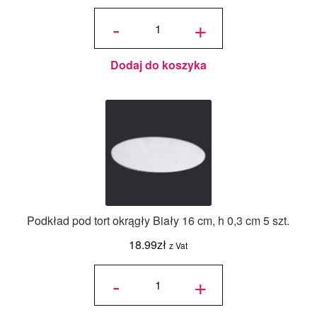
ilość
Papilotki
-
+
Foliowane
Złote -
Decora -
60 szt.
Dodaj do koszyka
Podkład pod tort okrągły Biały 16 cm, h 0,3 cm 5 szt.
18.99
zł
z Vat
ilość
Podkład
-
+
pod tort
okrągły
Biały 16
cm, h
0,3 cm 5
szt.