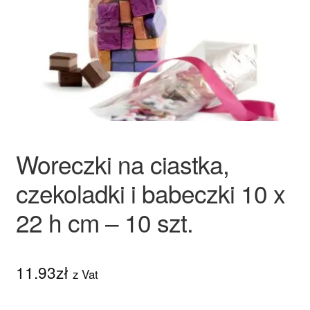
Ozdoby na tort weselny
Woreczki na ciastka,
czekoladki i babeczki 10 x
22 h cm – 10 szt.
11.93
zł
z Vat