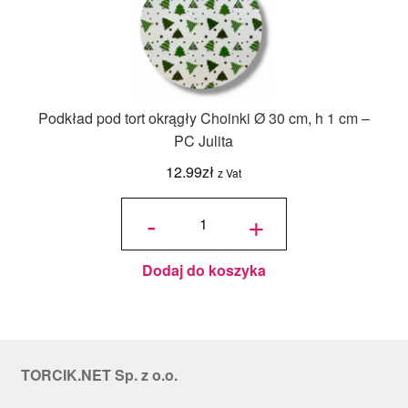
Podkład pod tort okrągły Choinki Ø 30 cm, h 1 cm –
PC Julita
12.99
zł
z Vat
ilość
Podkład
-
+
pod tort
okrągły
Choinki
Ø 30
cm, h 1
cm - PC
Julita
Dodaj do koszyka
TORCIK.NET Sp. z o.o.