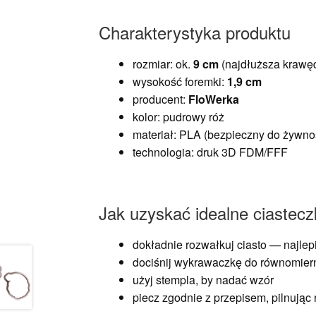
Charakterystyka produktu
rozmiar: ok.
9 cm
(najdłuższa krawę
wysokość foremki:
1,9 cm
producent:
FloWerka
kolor: pudrowy róż
materiał: PLA (bezpieczny do żywno
technologia: druk 3D FDM/FFF
Jak uzyskać idealne ciastec
dokładnie rozwałkuj ciasto — najlep
dociśnij wykrawaczkę do równomier
użyj stempla, by nadać wzór
piecz zgodnie z przepisem, pilnując