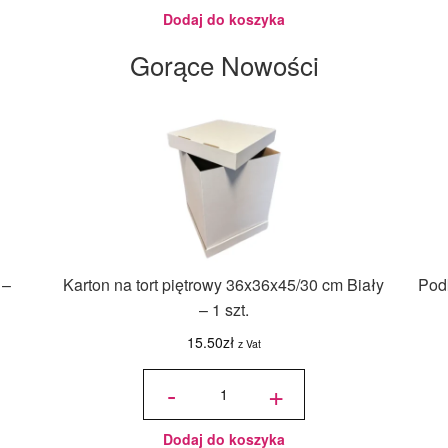
Dodaj do koszyka
Gorące Nowości
 –
Karton na tort piętrowy 36x36x45/30 cm Biały
Podk
– 1 szt.
15.50
zł
z Vat
ilość Karton
na tort
-
+
piętrowy
36x36x45/30
cm Biały - 1
szt.
Dodaj do koszyka