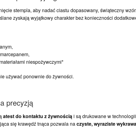
nięcie stempla, aby nadać ciastu dopasowany, świąteczny wzór.
ślane zyskają wyjątkowy charakter bez konieczności dodatko
lanym,
, marcepanem,
i materiałami niespożywczymi*
nie używać ponownie do żywności.
a precyzją
ją
atest do kontaktu z żywnością
i są drukowane w technologii
ająca się krawędź tnąca pozwala na
czyste, wyraziste wykraw