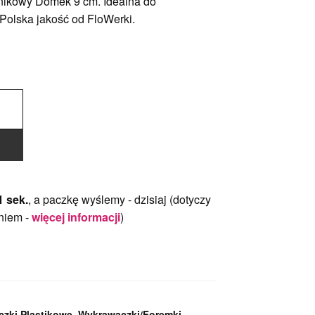
ikowy Domek 9 cm. Idealna do
 Polska jakość od FloWerki.
0 sek.
, a paczkę wyślemy -
dzisiaj
(dotyczy
niem -
więcej informacji
)
zki Plastikowe
,
Wykrawaczki/Foremki