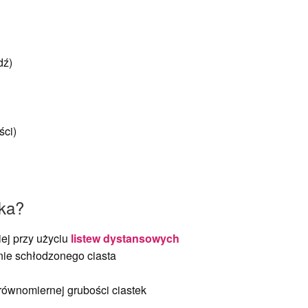
dź)
ści)
zka?
iej przy użyciu
listew dystansowych
nie schłodzonego ciasta
 równomiernej grubości ciastek