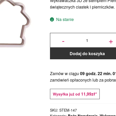
Wykrawaczka 3D ze stemplem Piern
świątecznych ciastek i pierniczków.
Na stanie
ilość
Wykrawaczka
-
+
ze stemplem
Domek z
Piernika 9 cm
- FloWerka
Dodaj do koszyka
Zamów w ciągu
09 godz. 22 min. 0
zamówień opłaconych lub za pobra
11,99zł*
Wysyłka już od
SKU:
STEM-147
Kategorie:
Boże Narodzenie
,
Wykrawac