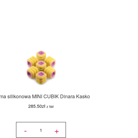
ma silikonowa MINI CUBIK Dinara Kasko
285.50
zł
z Vat
ilość
Forma
-
+
silikonowa
MINI
CUBIK
Dinara
Kasko