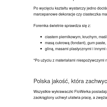
Po wycięciu kształtu wystarczy jedno dociś
marcepanowe dekoracje czy ciasteczka ma
Foremka świetnie sprawdza się z:
ciastem piernikowym, kruchym, maś
masą cukrową (fondant), gum paste
gliną, masami plastycznymi i innym
*Po użyciu z materiałami niespożywczymi 
Polska jakość, która zachwyc
Wszystkie wykrawaczki FloWerka posiada
zaokrąglony uchwyt ułatwia pracę, a zwęż