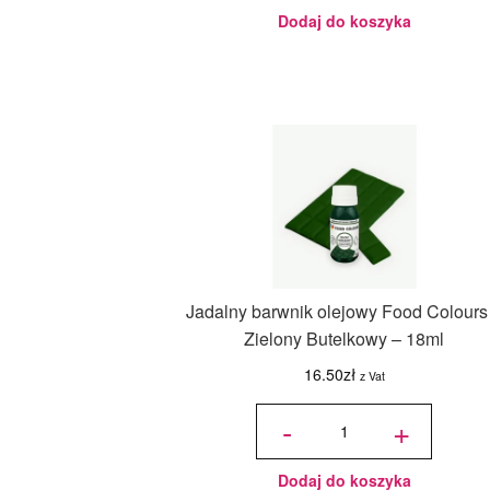
g - Słodki
Bufet
Dodaj do koszyka
Jadalny barwnik olejowy Food Colours
Zielony Butelkowy – 18ml
16.50
zł
z Vat
ilość
Jadalny
-
+
barwnik
olejowy
Food
Colours -
Zielony
Butelkowy
- 18ml
Dodaj do koszyka