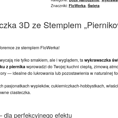
Znaczniki:
FloWerka
,
Święta
zka 3D ze Stemplem „Piernik
i foremce ze stemplem FloWerka!
hwycają nie tylko smakiem, ale i wyglądem, ta
wykrawaczka świ
u z piernika
wprowadzi do Twojej kuchni ciepłą, zimową atmos
ory — idealne do lukrowania lub pozostawienia w naturalnej fo
 pasjonatkach wypieków, cukierniczkach-hobbystkach, właścici
owne ciasteczka.
 dla perfekcyjnego efektu