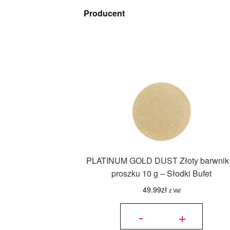
Producent
PLATINUM GOLD DUST Złoty barwnik
proszku 10 g – Słodki Bufet
49.99
zł
z Vat
ilość
PLATINUM
-
+
GOLD
DUST
Złoty
barwnik w
proszku 10