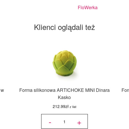
FloWerka
Klienci oglądali też
 w
Forma silikonowa ARTICHOKE MINI Dinara
For
Kasko
212.99
zł
z Vat
ilość Forma
silikonowa
-
+
ARTICHOKE
MINI Dinara
Kasko