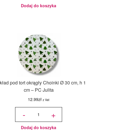
Dodaj do koszyka
ład pod tort okrągły Choinki Ø 30 cm, h 1
cm – PC Julita
12.99
zł
z Vat
ilość
Podkład
-
+
pod tort
okrągły
Choinki
Ø 30
cm, h 1
cm - PC
Julita
Dodaj do koszyka