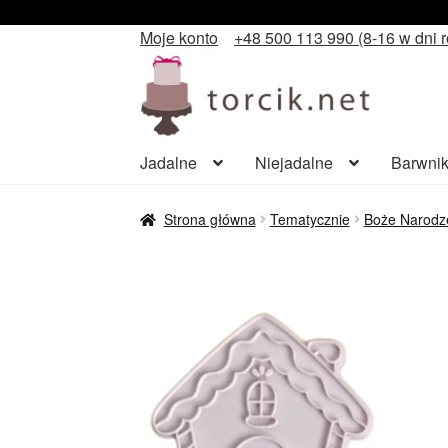
Moje konto
+48 500 113 990 (8-16 w dni 
Przejdź
Przejdź
do
do
nawigacji
treści
Jadalne
Niejadalne
Barwnik
Strona główna
Tematycznie
Boże Narodz