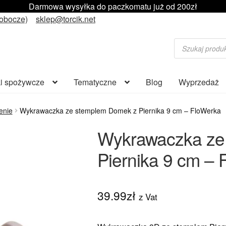
Darmowa wysyłka do paczkomatu już od 200zł
robocze)
sklep@torcik.net
Wyszukiwarka
produktów
i spożywcze
Tematyczne
Blog
Wyprzedaż
enie
Wykrawaczka ze stemplem Domek z Piernika 9 cm – FloWerka
Wykrawaczka ze
Piernika 9 cm –
39.99
zł
z Vat