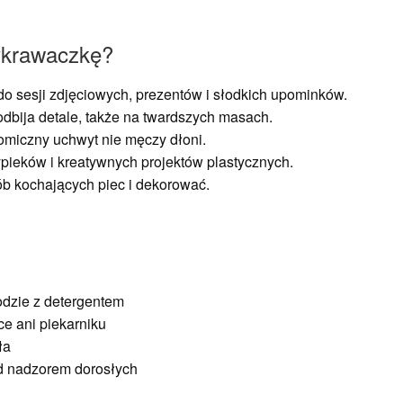
ykrawaczkę?
do sesji zdjęciowych, prezentów i słodkich upominków.
odbija detale, także na twardszych masach.
miczny uchwyt nie męczy dłoni.
pieków i kreatywnych projektów plastycznych.
b kochających piec i dekorować.
odzie z detergentem
e ani piekarniku
ła
od nadzorem dorosłych