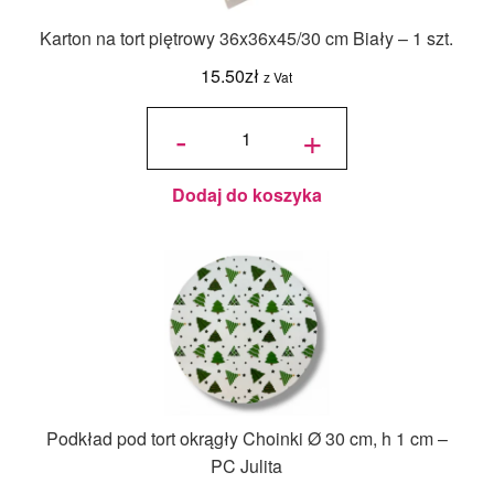
Karton na tort piętrowy 36x36x45/30 cm Biały – 1 szt.
15.50
zł
z Vat
ilość Karton
na tort
-
+
piętrowy
36x36x45/30
cm Biały - 1
szt.
Dodaj do koszyka
Podkład pod tort okrągły Choinki Ø 30 cm, h 1 cm –
PC Julita