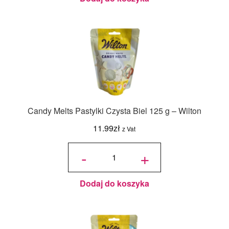
Candy Melts Pastylki Czysta Biel 125 g – Wilton
11.99
zł
z Vat
ilość
Candy
-
+
Melts
Pastylki
Czysta
Biel
125 g -
Wilton
Dodaj do koszyka