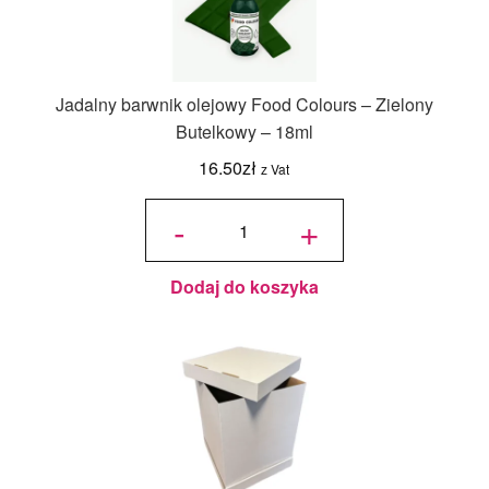
Jadalny barwnik olejowy Food Colours – Zielony
Butelkowy – 18ml
16.50
zł
z Vat
ilość
Jadalny
-
+
barwnik
olejowy
Food
Colours -
Zielony
Butelkowy
- 18ml
Dodaj do koszyka