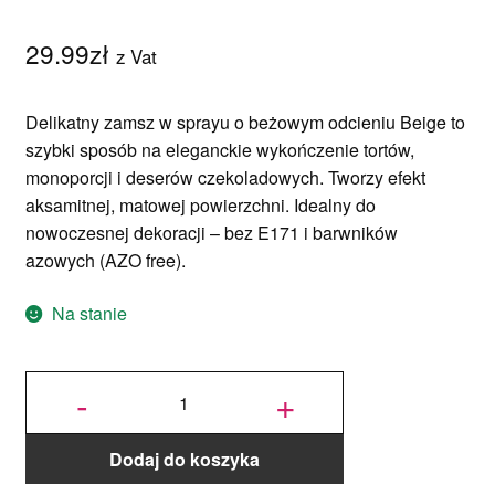
29.99
zł
z Vat
Delikatny zamsz w sprayu o beżowym odcieniu Beige to
szybki sposób na eleganckie wykończenie tortów,
monoporcji i deserów czekoladowych. Tworzy efekt
aksamitnej, matowej powierzchni. Idealny do
nowoczesnej dekoracji – bez E171 i barwników
azowych (AZO free).
Na stanie
ilość Zamsz
w sprayu
-
+
Foodcolours
100 ml
Beżowy
Dodaj do koszyka