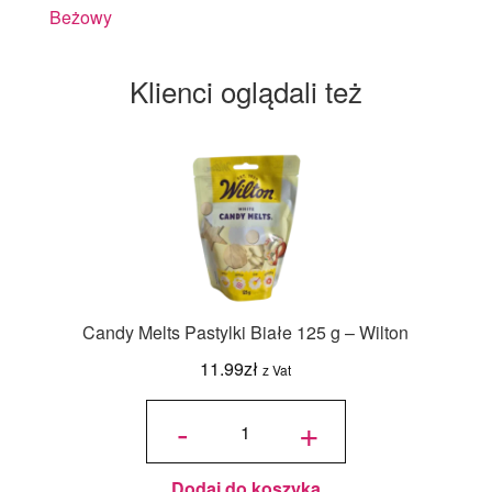
Beżowy
Klienci oglądali też
Candy Melts Pastylki Białe 125 g – Wilton
11.99
zł
z Vat
ilość
Candy
-
+
Melts
Pastylki
Białe
125 g -
Wilton
Dodaj do koszyka