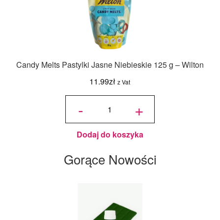
Candy Melts Pastylki Jasne Niebieskie 125 g – Wilton
11.99
zł
z Vat
ilość
Candy
-
+
Melts
Pastylki
Jasne
Niebieskie
125 g -
Wilton
Dodaj do koszyka
Gorące Nowości