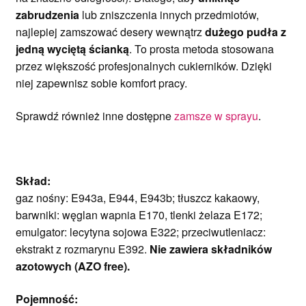
zabrudzenia
lub zniszczenia innych przedmiotów,
najlepiej zamszować desery wewnątrz
dużego pudła z
jedną wyciętą ścianką
. To prosta metoda stosowana
przez większość profesjonalnych cukierników. Dzięki
niej zapewnisz sobie komfort pracy.
Sprawdź również inne dostępne
zamsze w sprayu
.
Skład:
gaz nośny: E943a, E944, E943b; tłuszcz kakaowy,
barwniki: węglan wapnia E170, tlenki żelaza E172;
emulgator: lecytyna sojowa E322; przeciwutleniacz:
ekstrakt z rozmarynu E392.
Nie zawiera składników
azotowych (AZO free).
Pojemność: