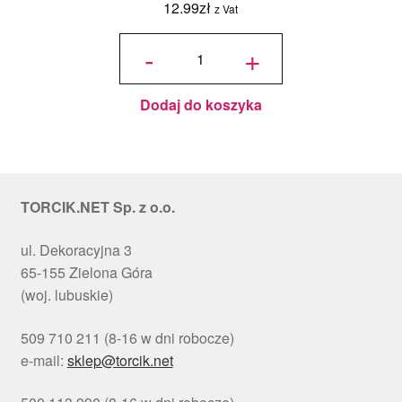
12.99
zł
z Vat
ilość
Podkład
-
+
pod tort
okrągły
Choinki
Ø 30
cm, h 1
cm - PC
Julita
Dodaj do koszyka
TORCIK.NET Sp. z o.o.
ul. Dekoracyjna 3
65-155 Zielona Góra
(woj. lubuskie)
509 710 211 (8-16 w dni robocze)
e-mail:
sklep@torcik.net