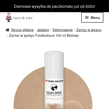
Darmowa wysyłka do paczkomatu już od 200zł
Przejdź
Przejdź
Menu
do
do
nawigacji
treści
Rozwiń
Jadalne
Strona główna
Jadalne
Dekorowanie
Zamsz w sprayu
menu
Zamsz w sprayu Foodcolours 100 ml Beżowy
potom
Rozwiń
Niejadalne
menu
potom
Rozwiń
Barwniki spożywcze
menu
potom
Rozwiń
Tematyczne
menu
potom
Blog
Wyprzedaż
Nowości