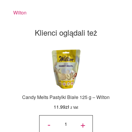
Wilton
Klienci oglądali też
Candy Melts Pastylki Białe 125 g – Wilton
11.99
zł
z Vat
ilość
Candy
-
+
Melts
Pastylki
Białe
125 g -
Wilton