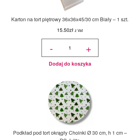
Karton na tort piętrowy 36x36x45/30 cm Biały – 1 szt.
15.50
zł
z Vat
ilość Karton
na tort
-
+
piętrowy
36x36x45/30
cm Biały - 1
szt.
Dodaj do koszyka
Podkład pod tort okrągły Choinki Ø 30 cm, h 1 cm –