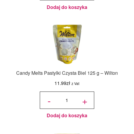
Dodaj do koszyka
Candy Melts Pastylki Czysta Biel 125 g – Wilton
11.99
zł
z Vat
ilość
Candy
-
+
Melts
Pastylki
Czysta
Biel
125 g -
Wilton
Dodaj do koszyka