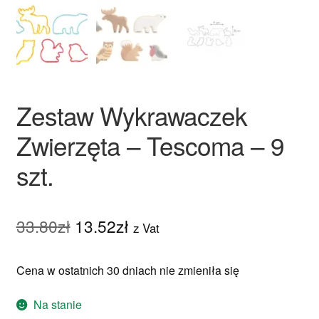
Ozdoby na tort weselny
Zestaw Wykrawaczek
Zwierzęta – Tescoma – 9
szt.
Pierwotna
Aktualna
33.80
zł
13.52
zł
z Vat
cena
cena
Cena w ostatnich 30 dniach nie zmieniła się
wynosiła:
wynosi:
33.80zł.
13.52zł.
Na stanie