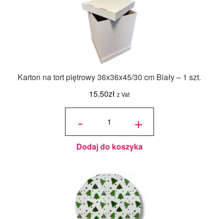
Karton na tort piętrowy 36x36x45/30 cm Biały – 1 szt.
15.50
zł
z Vat
ilość Karton
na tort
-
+
piętrowy
36x36x45/30
cm Biały - 1
szt.
Dodaj do koszyka