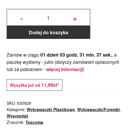
ilość Zestaw
Wykrawaczek
-
+
Zwierzęta -
Tescoma - 9
szt.
Dodaj do koszyka
Zamów w ciągu
01 dzień 03 godz. 31 min. 37 sek.
, a
paczkę wyślemy -
jutro
(dotyczy zamówień opłaconych
lub za pobraniem -
więcej informacji
)
11,99zł*
Wysyłka już od
SKU:
630929
Kategorie:
Wykrawaczki Plastikowe
,
Wykrawaczki/Foremki
,
Wyprzedaż
Znacznik:
Tescoma