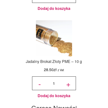
Dodaj do koszyka
Jadalny Brokat Złoty PME – 10 g
28.50
zł
z Vat
ilość
Jadalny
-
+
Brokat
Złoty
PME -
10 g
Dodaj do koszyka
Gorące Nowości