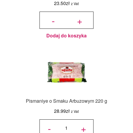
23.50
zł
z Vat
ilość
Pudełko
-
+
na
pierniczki
z
okienkiem
Eko -
5szt. -
21x21x2
cm
Dodaj do koszyka
Pismaniye o Smaku Arbuzowym 220 g
28.99
zł
z Vat
ilość
Pismaniye
-
+
o Smaku
Arbuzowym
220 g