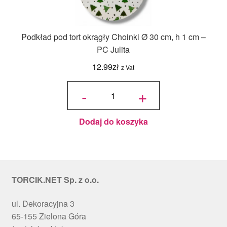
Podkład pod tort okrągły Choinki Ø 30 cm, h 1 cm –
PC Julita
12.99
zł
z Vat
ilość
Podkład
-
+
pod tort
okrągły
Choinki
Ø 30
cm, h 1
cm - PC
Julita
Dodaj do koszyka
TORCIK.NET Sp. z o.o.
ul. Dekoracyjna 3
65-155 Zielona Góra