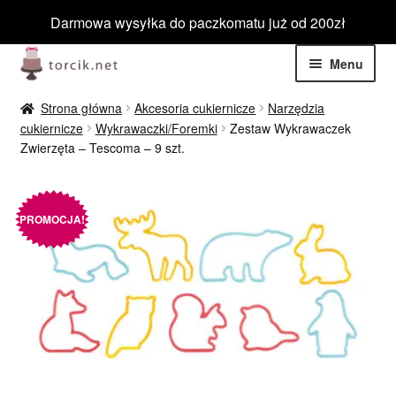
Darmowa wysyłka do paczkomatu już od 200zł
Przejdź
Przejdź
Menu
do
do
nawigacji
treści
Rozwiń
Jadalne
Strona główna
Akcesoria cukiernicze
Narzędzia
menu
cukiernicze
Wykrawaczki/Foremki
Zestaw Wykrawaczek
potom
Rozwiń
Zwierzęta – Tescoma – 9 szt.
Niejadalne
menu
potom
Rozwiń
Barwniki spożywcze
menu
PROMOCJA!
potom
Rozwiń
Tematyczne
menu
potom
Blog
Wyprzedaż
Nowości