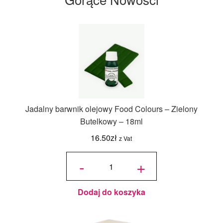
Jadalny barwnik olejowy Food Colours – Zielony
Butelkowy – 18ml
16.50
zł
z Vat
ilość
Jadalny
-
+
barwnik
olejowy
Food
Colours -
Zielony
Butelkowy
- 18ml
Dodaj do koszyka