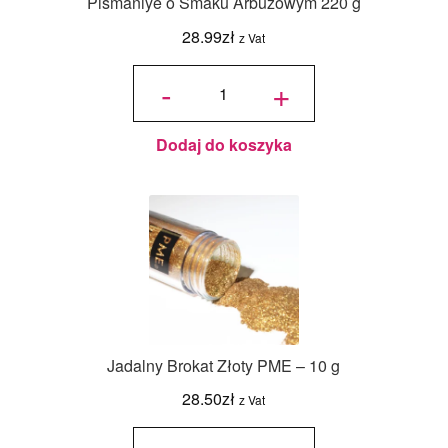
Pismaniye o Smaku Arbuzowym 220 g
28.99
zł
z Vat
ilość
Pismaniye
-
+
o Smaku
Arbuzowym
220 g
Dodaj do koszyka
Jadalny Brokat Złoty PME – 10 g
28.50
zł
z Vat
ilość
Jadalny
Brokat