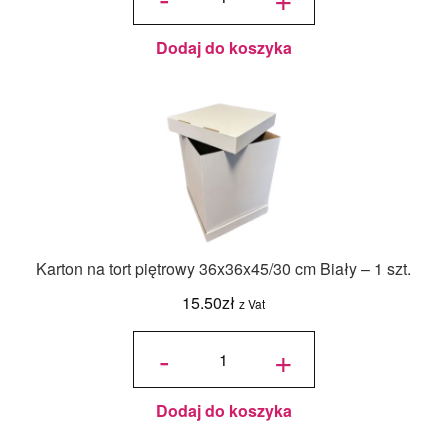
Food
Colours -
Zielony
Butelkowy
- 18ml
Dodaj do koszyka
Karton na tort piętrowy 36x36x45/30 cm Biały – 1 szt.
15.50
zł
z Vat
ilość Karton
na tort
-
+
piętrowy
36x36x45/30
cm Biały - 1
szt.
Dodaj do koszyka