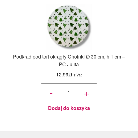
Podkład pod tort okrągły Choinki Ø 30 cm, h 1 cm –
PC Julita
12.99
zł
z Vat
ilość
Podkład
-
+
pod tort
okrągły
Choinki
Ø 30
cm, h 1
cm - PC
Julita
Dodaj do koszyka