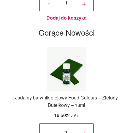
-
+
Złoty
PME -
10 g
Dodaj do koszyka
Gorące Nowości
Jadalny barwnik olejowy Food Colours – Zielony
Butelkowy – 18ml
16.50
zł
z Vat
ilość
Jadalny
-
+
barwnik
olejowy