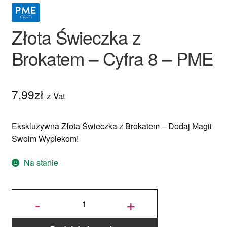
Złota Świeczka z
Brokatem – Cyfra 8 – PME
7.99
zł
z Vat
Ekskluzywna Złota Świeczka z Brokatem – Dodaj Magii
Swoim Wypiekom!
Na stanie
ilość
Złota
-
+
Świeczka
z
Brokatem
- Cyfra 8 -
PME