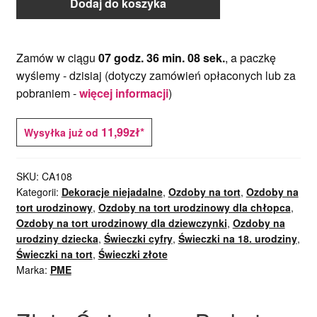
Dodaj do koszyka
Zamów w ciągu
07 godz. 36 min. 08 sek.
, a paczkę
wyślemy -
dzisiaj
(dotyczy zamówień opłaconych lub za
pobraniem -
więcej informacji
)
11,99zł*
Wysyłka już od
SKU:
CA108
Kategorii:
Dekoracje niejadalne
,
Ozdoby na tort
,
Ozdoby na
tort urodzinowy
,
Ozdoby na tort urodzinowy dla chłopca
,
Ozdoby na tort urodzinowy dla dziewczynki
,
Ozdoby na
urodziny dziecka
,
Świeczki cyfry
,
Świeczki na 18. urodziny
,
Świeczki na tort
,
Świeczki złote
Marka:
PME