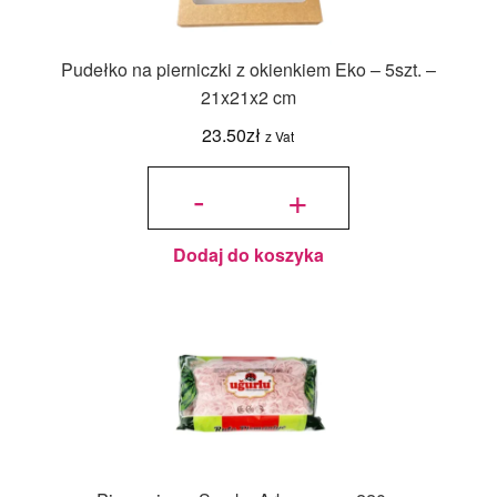
Pudełko na pierniczki z okienkiem Eko – 5szt. –
21x21x2 cm
23.50
zł
z Vat
ilość
Pudełko
-
+
na
pierniczki
z
okienkiem
Eko -
5szt. -
21x21x2
cm
Dodaj do koszyka