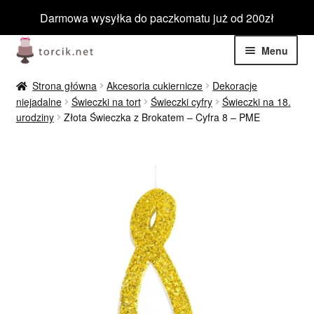
Darmowa wysyłka do paczkomatu już od 200zł
Przejdź
Przejdź
Menu
do
do
nawigacji
treści
Rozwiń
Jadalne
Strona główna
Akcesoria cukiernicze
Dekoracje
menu
niejadalne
Świeczki na tort
Świeczki cyfry
Świeczki na 18.
potom
Rozwiń
urodziny
Złota Świeczka z Brokatem – Cyfra 8 – PME
Niejadalne
menu
potom
Rozwiń
Barwniki spożywcze
menu
potom
Rozwiń
Tematyczne
menu
potom
Blog
Wyprzedaż
Nowości