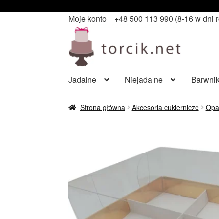
Moje konto
+48 500 113 990 (8-16 w dni 
Przejdź
Przejdź
do
do
nawigacji
treści
Jadalne
Niejadalne
Barwnik
Strona główna
Akcesoria cukiernicze
Opa