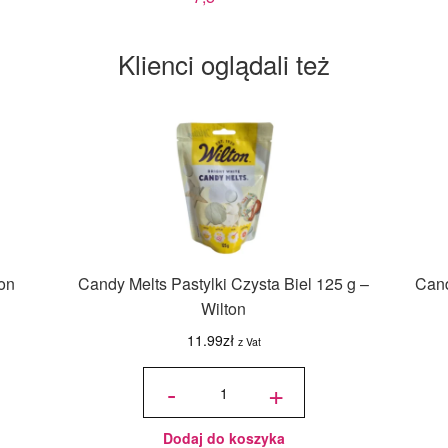
Klienci oglądali też
ton
Candy Melts Pastylki Czysta Biel 125 g –
Cand
Wilton
11.99
zł
z Vat
ilość
Candy
-
+
Melts
Pastylki
Czysta
Biel
125 g -
Wilton
Dodaj do koszyka