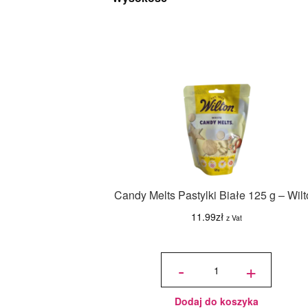
Candy Melts Pastylki Białe 125 g – Wil
11.99
zł
z Vat
ilość
Candy
-
+
Melts
Pastylki
Białe
125 g -
Wilton
Dodaj do koszyka