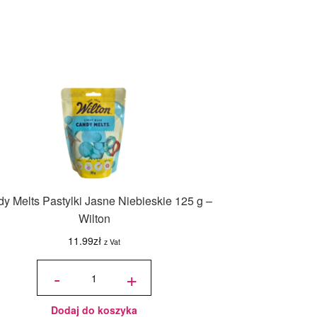
y Melts Pastylki Jasne Niebieskie 125 g –
Wilton
11.99
zł
z Vat
ilość
Candy
-
+
Melts
Pastylki
Jasne
Niebieskie
125 g -
Wilton
Dodaj do koszyka