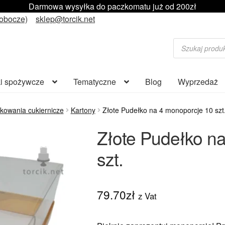
Darmowa wysyłka do paczkomatu już od 200zł
robocze)
sklep@torcik.net
Wyszukiwarka
produktów
i spożywcze
Tematyczne
Blog
Wyprzedaż
kowania cukiernicze
Kartony
Złote Pudełko na 4 monoporcje 10 szt
Złote Pudełko n
szt.
79.70
zł
z Vat