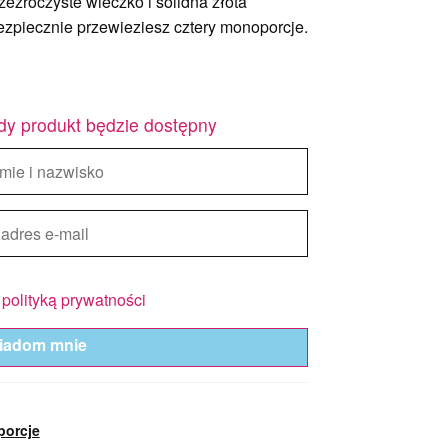
ezroczyste wieczko i solidna złota
zpiecznie przewieziesz cztery monoporcje.
dy produkt będzie dostępny
z
polityką prywatności
iadom mnie
porcje