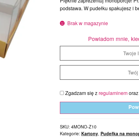
Pięknie zaprezentuj monoporcje! Prz
podstawa. W pudełku spakujesz i be
Brak w magazynie
Powiadom mnie, kie
Zgadzam się z
regulaminem
ora
Pow
SKU:
4MONO-Z10
Kategorie:
Kartony
,
Pudełka na mono