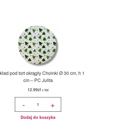
ład pod tort okrągły Choinki Ø 30 cm, h 1
cm – PC Julita
12.99
zł
z Vat
ilość
Podkład
-
+
pod tort
okrągły
Choinki
Ø 30
cm, h 1
cm - PC
Julita
Dodaj do koszyka