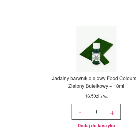
Jadalny barwnik olejowy Food Colours
Zielony Butelkowy – 18ml
16.50
zł
z Vat
ilość
Jadalny
-
+
barwnik
olejowy
Food
Colours -
Zielony
Butelkowy
- 18ml
Dodaj do koszyka