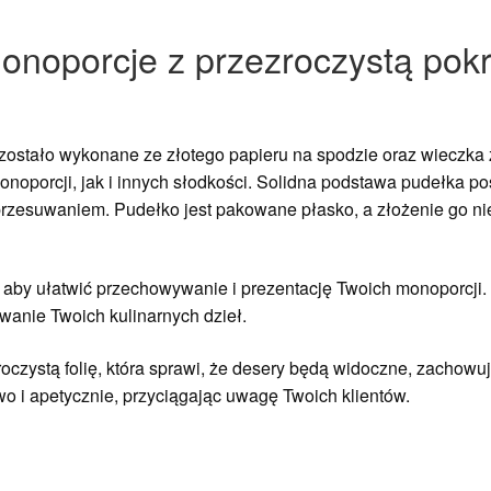
onoporcje z przezroczystą pok
ostało wykonane ze złotego papieru na spodzie oraz wieczka z
onoporcji, jak i innych słodkości. Solidna podstawa pudełka p
d przesuwaniem. Pudełko jest pakowane płasko, a złożenie go n
, aby ułatwić przechowywanie i prezentację Twoich monoporcji
anie Twoich kulinarnych dzieł.
zystą folię, która sprawi, że desery będą widoczne, zachowuj
 i apetycznie, przyciągając uwagę Twoich klientów.