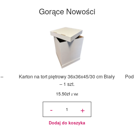
Gorące Nowości
 –
Karton na tort piętrowy 36x36x45/30 cm Biały
Podk
– 1 szt.
15.50
zł
z Vat
ilość Karton
na tort
-
+
piętrowy
36x36x45/30
cm Biały - 1
szt.
Dodaj do koszyka