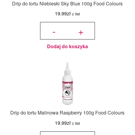
Drip do tortu Niebieski Sky Blue 100g Food Colours
19.99
zł
z Vat
ilość Drip
do tortu
-
+
Niebieski
Sky Blue
100g
Food
Colours
Dodaj do koszyka
Drip do tortu Malinowa Raspberry 100g Food Colours
19.99
zł
z Vat
ilość Drip
do tortu