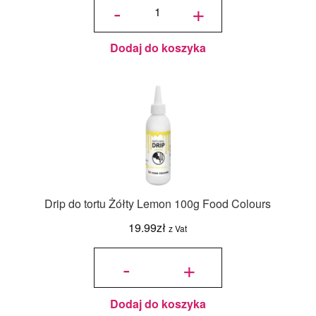
-
+
Malinowa
Raspberry
100g
Food
Colours
Dodaj do koszyka
Drip do tortu Żółty Lemon 100g Food Colours
19.99
zł
z Vat
ilość
Drip do
-
+
tortu
Żółty
Lemon
100g
Food
Colours
Dodaj do koszyka