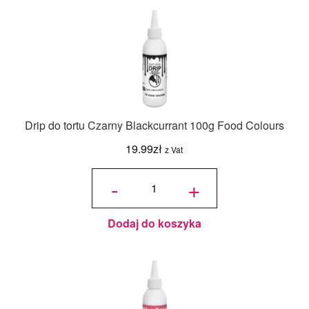
Drip do tortu Czarny Blackcurrant 100g Food Colours
19.99
zł
z Vat
ilość Drip do
tortu Czarny
-
+
Blackcurrant
100g Food
Colours
Dodaj do koszyka