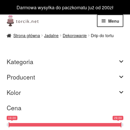
Darmowa wysyłka do paczkomatu już od 200zł
Przejdź
Przejdź
Menu
do
do
nawigacji
treści
Rozwiń
Jadalne
Strona główna
Jadalne
Dekorowanie
Drip do tortu
menu
potom
Rozwiń
Niejadalne
menu
Kategoria
potom
Rozwiń
Barwniki spożywcze
menu
Producent
potom
Rozwiń
Tematyczne
menu
Kolor
potom
Blog
Cena
Wyprzedaż
19.00
29.00
Nowości