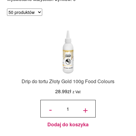
według
popularności
Drip do tortu Złoty Gold 100g Food Colours
28.99
zł
z Vat
ilość
Drip do
-
+
tortu
Złoty
Gold
100g
Food
Colours
Dodaj do koszyka