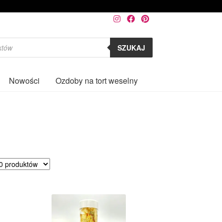
SZUKAJ
Nowości
Ozdoby na tort weselny
0
rtowane
ług
larności