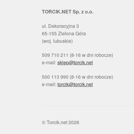
TORCIK.NET Sp. z o.o.
ul. Dekoracyjna 3
65-155 Zielona Góra
(woj. lubuskie)
509 710 211 (8-16 w dni robocze)
e-mail:
sklep@torcik.net
500 113 990 (8-16 w dni robocze)
e-mail:
torcik@torcik.net
© Torcik.net 2026