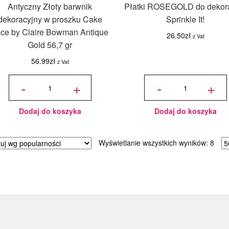
Antyczny Złoty barwnik
Płatki ROSEGOLD do dekora
dekoracyjny w proszku Cake
Sprinkle It!
ce by Claire Bowman Antique
26.50
zł
z Vat
Gold 56,7 gr
56.99
zł
z Vat
ilość
ilość Płatki
Antyczny
ROSEGOLD
-
+
-
+
Złoty
do dekoracji
barwnik
- Sprinkle It!
dekoracyjny
w proszku
Cake Lace
by Claire
Bowman
Antique
Dodaj do koszyka
Dodaj do koszyka
Gold 56,7
gr
Poso
Wyświetlanie wszystkich wyników: 8
wed
popu