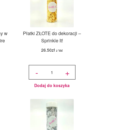
ny w
Płatki ZŁOTE do dekoracji –
ire
Sprinkle It!
26.50
zł
z Vat
ilość
Płatki
-
+
ZŁOTE
do
dekoracji
-
Sprinkle
It!
Dodaj do koszyka