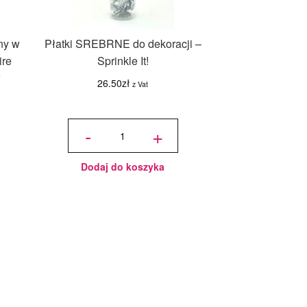
ny w
Płatki SREBRNE do dekoracji –
ire
Sprinkle It!
r
26.50
zł
z Vat
ilość
Płatki
-
+
SREBRNE
do
dekoracji -
Sprinkle
It!
Dodaj do koszyka