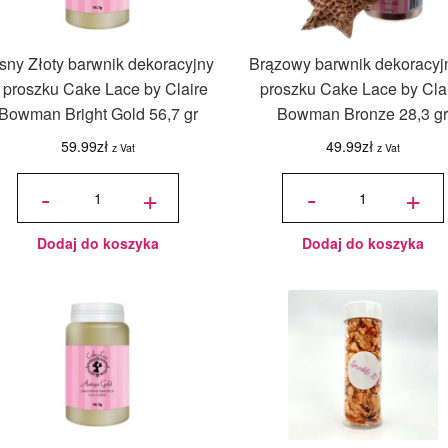
sny Złoty barwnik dekoracyjny
Brązowy barwnik dekoracyj
 proszku Cake Lace by Claire
proszku Cake Lace by Cla
Bowman Bright Gold 56,7 gr
Bowman Bronze 28,3 g
59.99
zł
49.99
zł
z Vat
z Vat
ilość Jasny
ilość
Złoty
Brązowy
-
+
-
+
barwnik
barwnik
dekoracyjny
dekoracyjny
w proszku
w proszku
Cake Lace
Cake Lace
by Claire
by Claire
Bowman
Bowman
Bright Gold
Bronze
56,7 gr
28,3 gr
Dodaj do koszyka
Dodaj do koszyka