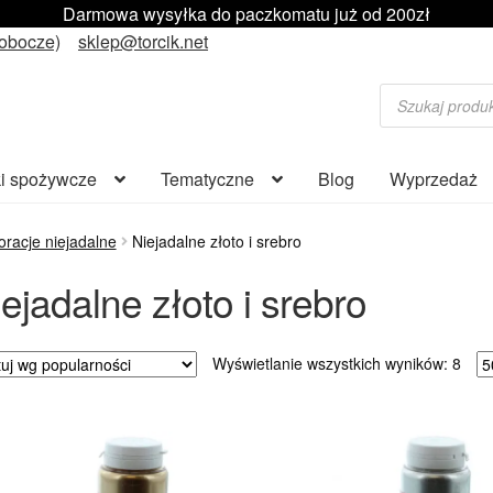
Darmowa wysyłka do paczkomatu już od 200zł
robocze)
sklep@torcik.net
Wyszukiwarka
produktów
i spożywcze
Tematyczne
Blog
Wyprzedaż
racje niejadalne
Niejadalne złoto i srebro
ejadalne złoto i srebro
Poso
Wyświetlanie wszystkich wyników: 8
wed
popu