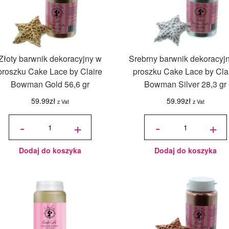
Złoty barwnik dekoracyjny w
Srebrny barwnik dekoracyj
proszku Cake Lace by Claire
proszku Cake Lace by Cla
Bowman Gold 56,6 gr
Bowman Silver 28,3 gr
59.99
zł
59.99
zł
z Vat
z Vat
ilość Złoty
ilość
barwnik
Srebrny
-
+
-
+
dekoracyjny
barwnik
w proszku
dekoracyjny
Cake Lace
w proszku
by Claire
Cake Lace
Bowman
by Claire
Gold 56,6
Bowman
gr
Silver 28,3
gr
Dodaj do koszyka
Dodaj do koszyka