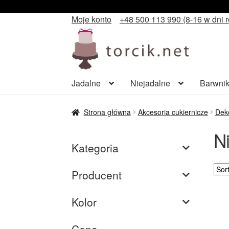
Moje konto
+48 500 113 990 (8-16 w dni 
Przejdź
Przejdź
do
do
nawigacji
treści
Jadalne
Niejadalne
Barwnik
Strona główna
Akcesoria cukiernicze
Deko
Ni
Kategoria
Producent
Kolor