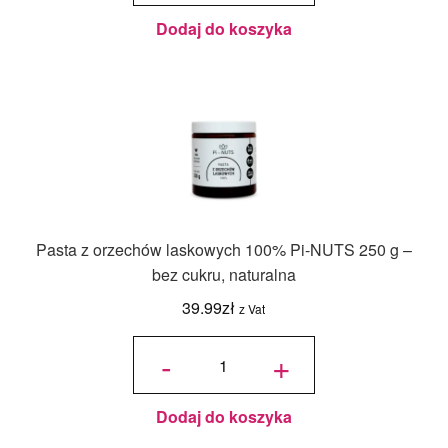
Dodaj do koszyka
Pasta z orzechów laskowych 100% Pi-NUTS 250 g –
bez cukru, naturalna
39.99
zł
z Vat
ilość
Pasta z
-
+
orzechów
laskowych
100% Pi-
NUTS
250 g –
bez cukru,
naturalna
Dodaj do koszyka