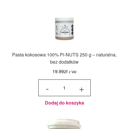
Pasta kokosowa 100% Pi-NUTS 250 g – naturalna,
bez dodatków
19.99
zł
z Vat
ilość
Pasta
-
+
kokosowa
100% Pi-
NUTS
250 g –
naturalna,
bez
dodatków
Dodaj do koszyka