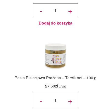
ilość Pasta
Pistacjowa
-
+
Prażona -
Torcik.net -
250 g
Dodaj do koszyka
Pasta Pistacjowa Prażona – Torcik.net – 100 g
27.50
zł
z Vat
ilość Pasta
Pistacjowa
-
+
Prażona -
Torcik.net -
100 g