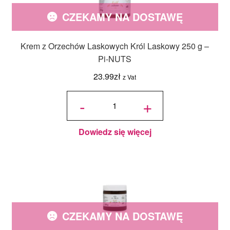
CZEKAMY NA DOSTAWĘ
Krem z Orzechów Laskowych Król Laskowy 250 g –
Pi-NUTS
23.99
zł
z Vat
ilość Krem
z
-
+
Orzechów
Laskowych
Król
Laskowy
250 g – Pi-
NUTS
Dowiedz się więcej
CZEKAMY NA DOSTAWĘ