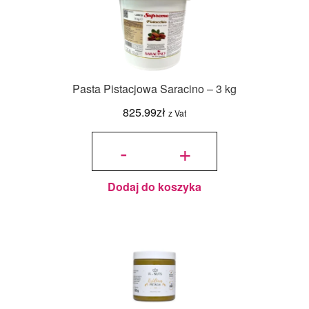
Pasta Pistacjowa Saracino – 3 kg
825.99
zł
z Vat
ilość Pasta
Pistacjowa
-
+
Saracino -
3 kg
Dodaj do koszyka