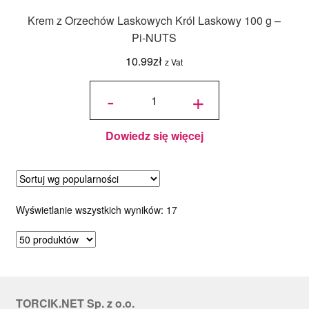
Krem z Orzechów Laskowych Król Laskowy 100 g –
Pi-NUTS
10.99
zł
z Vat
ilość Krem
z
-
+
Orzechów
Laskowych
Król
Laskowy
100 g – Pi-
NUTS
Dowiedz się więcej
Posortowane
Wyświetlanie wszystkich wyników: 17
według
popularności
TORCIK.NET Sp. z o.o.