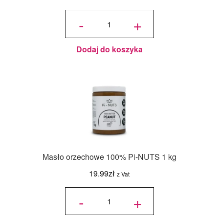
ilość Pasta
Migdałowa
-
+
100%
Naturalna
250 g – Pi-
NUTS
Dodaj do koszyka
Masło orzechowe 100% Pi-NUTS 1 kg
19.99
zł
z Vat
ilość
Masło
-
+
orzechowe
100% Pi-
NUTS 1
kg