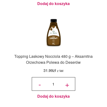
Dodaj do koszyka
Topping Laskowy Nocciola 480 g – Aksamitna
Orzechowa Polewa do Deserów
31.99
zł
z Vat
ilość
Topping
-
+
Laskowy
Nocciola
480 g –
Aksamitna
Orzechowa
Polewa do
Deserów
Dodaj do koszyka