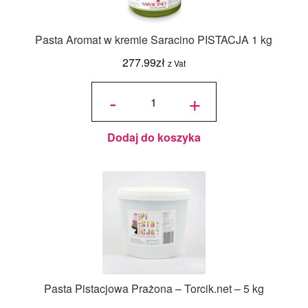
Pasta Aromat w kremie Saracino PISTACJA 1 kg
277.99
zł
z Vat
ilość
Pasta
-
+
Aromat w
kremie
Saracino
PISTACJA
1 kg
Dodaj do koszyka
Pasta Pistacjowa Prażona – Torcik.net – 5 kg