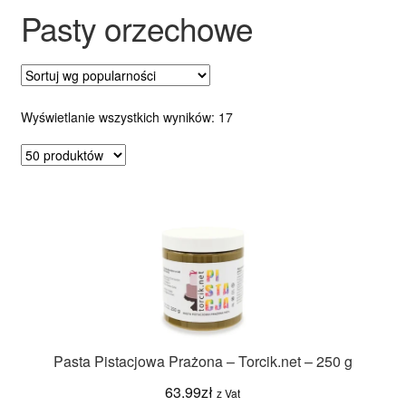
Pasty orzechowe
Ozdoby na tort weselny
Posortowane
Wyświetlanie wszystkich wyników: 17
według
popularności
Pasta Pistacjowa Prażona – Torcik.net – 250 g
63.99
zł
z Vat