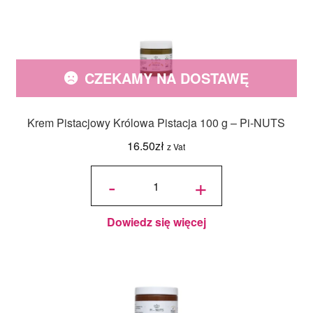
CZEKAMY NA DOSTAWĘ
Krem Pistacjowy Królowa Pistacja 100 g – Pi-NUTS
16.50
zł
z Vat
ilość Krem
Pistacjowy
-
+
Królowa
Pistacja
100 g – Pi-
NUTS
Dowiedz się więcej