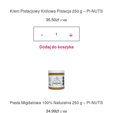
Krem Pistacjowy Królowa Pistacja 250 g – Pi-NUTS
35.50
zł
z Vat
ilość Krem
Pistacjowy
-
+
Królowa
Pistacja
250 g – Pi-
NUTS
Dodaj do koszyka
Pasta Migdałowa 100% Naturalna 250 g – Pi-NUTS
34.99
zł
z Vat