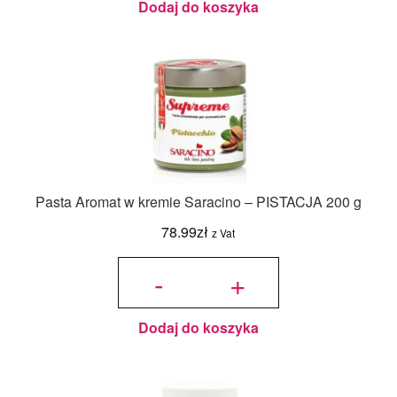
Dodaj do koszyka
Pasta Aromat w kremie Saracino – PISTACJA 200 g
78.99
zł
z Vat
ilość
Pasta
-
+
Aromat w
kremie
Saracino -
PISTACJA
200 g
Dodaj do koszyka