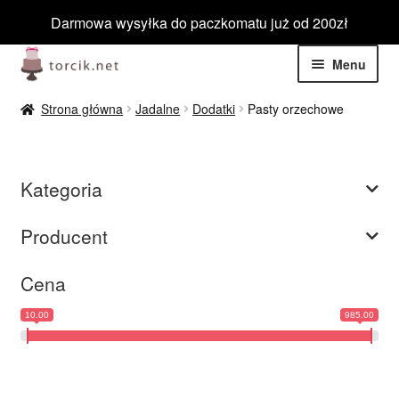
Darmowa wysyłka do paczkomatu już od 200zł
Przejdź
Przejdź
Menu
do
do
nawigacji
treści
Rozwiń
Jadalne
Strona główna
Jadalne
Dodatki
Pasty orzechowe
menu
potom
Rozwiń
Niejadalne
menu
Kategoria
potom
Rozwiń
Barwniki spożywcze
menu
Producent
potom
Rozwiń
Tematyczne
menu
Cena
potom
Blog
10.00
985.00
Wyprzedaż
Nowości