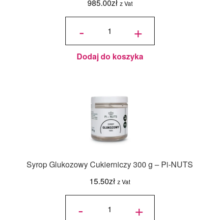
985.00
zł
z Vat
ilość Pasta
Pistacjowa
-
+
Prażona -
Torcik.net -
5 kg
Dodaj do koszyka
Syrop Glukozowy Cukierniczy 300 g – Pi-NUTS
15.50
zł
z Vat
ilość Syrop
Glukozowy
-
+
Cukierniczy
300 g – Pi-
NUTS