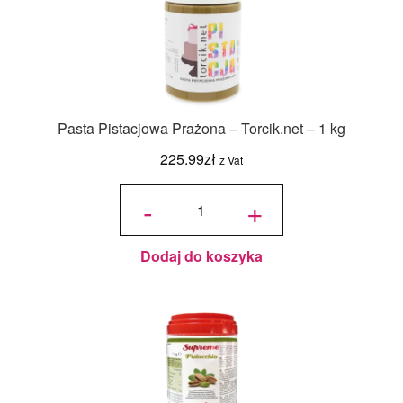
Pasta Pistacjowa Prażona – Torcik.net – 1 kg
225.99
zł
z Vat
ilość Pasta
Pistacjowa
-
+
Prażona -
Torcik.net -
1 kg
Dodaj do koszyka