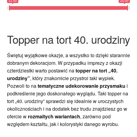
11.00
24.00
Ozdoby na tort weselny
Topper na tort 40. urodziny
Świętuj wyjątkowe okazje, a wszystko to dzięki starannie
dobranym dekoracjom. W przypadku imprezy z okazji
czterdziestki warto postawić na
topper na tort „40.
urodziny”
, który znakomicie przystroi taki wypiek.
Pozwoli to na
tematyczne udekorowanie przysmaku
i
podkreślenie jego doskonałego wyglądu. Taki topper na
tort „40. urodziny” sprawdzi się idealnie w uroczystych
okolicznościach i na dodatek bez trudu znajdziesz go w
ofercie w
rozmaitych wariantach
, zarówno pod
względem kształtu, jak i kolorystyki danego wyrobu.