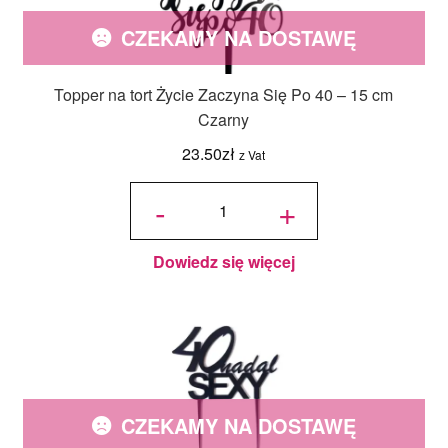
CZEKAMY NA DOSTAWĘ
Topper na tort Życie Zaczyna Się Po 40 – 15 cm
Czarny
23.50
zł
z Vat
ilość
Topper
-
+
na tort
Życie
Zaczyna
Się Po
40 - 15
cm
Czarny
Dowiedz się więcej
CZEKAMY NA DOSTAWĘ