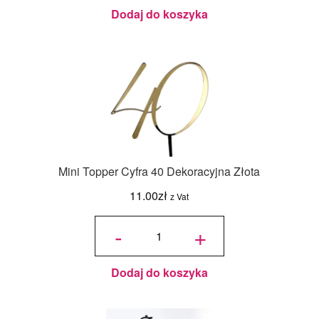
Dodaj do koszyka
Mini Topper Cyfra 40 Dekoracyjna Złota
11.00
zł
z Vat
ilość Mini
Topper
-
+
Cyfra 40
Dekoracyjna
Złota
Dodaj do koszyka