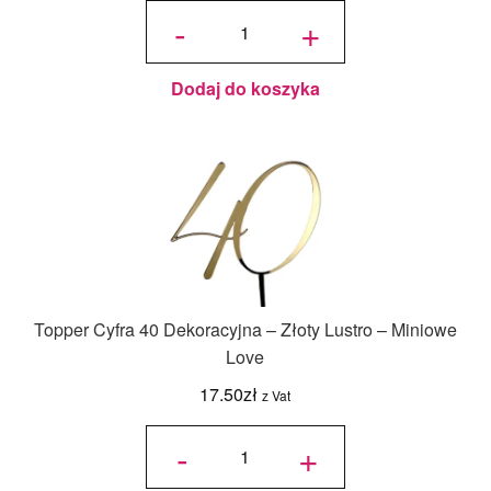
ilość
Topper
-
+
Cyfra 40
mini 5
cm -
Złoty
Lustro -
Miniowe
Love
Dodaj do koszyka
Topper Cyfra 40 Dekoracyjna – Złoty Lustro – Miniowe
Love
17.50
zł
z Vat
ilość Topper
Cyfra 40
-
+
Dekoracyjna
- Złoty
Lustro -
Miniowe
Love