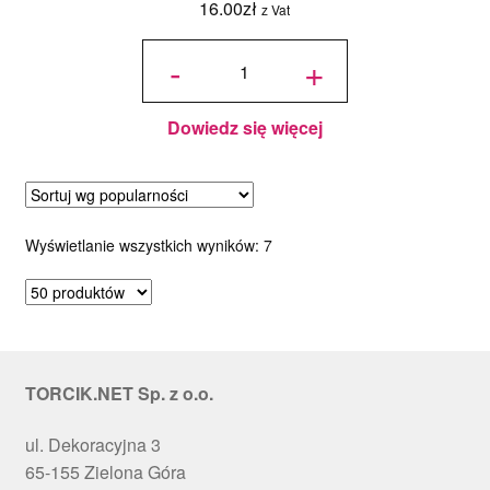
16.00
zł
z Vat
ilość
Topper
-
+
Cyfra
40 - 10
cm -
Czarny
Dowiedz się więcej
Posortowane
Wyświetlanie wszystkich wyników: 7
według
popularności
TORCIK.NET Sp. z o.o.
ul. Dekoracyjna 3
65-155 Zielona Góra