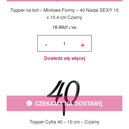
Topper na tort – Miniowe Formy – 40 Nadal SEXY 15
x 10,4 cm Czarny
16.99
zł
z Vat
ilość
Topper
-
+
na tort -
Miniowe
Formy -
40
Nadal
SEXY
15 x
10,4 cm
Dowiedz się więcej
Czarny
CZEKAMY NA DOSTAWĘ
Topper Cyfra 40 – 10 cm – Czarny