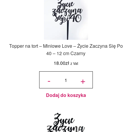
Topper na tort – Miniowe Love – Życie Zaczyna Się Po
40 – 12 cm Czarny
18.00
zł
z Vat
ilość
Topper
-
+
na tort -
Miniowe
Love -
Życie
Zaczyna
Się Po
40 - 12
cm
Dodaj do koszyka
Czarny