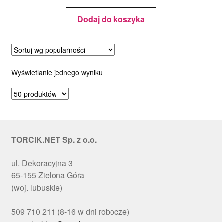
podziałką
-
Dorosiowe
Ranty -
średnica
Dodaj do koszyka
14-20 cm,
wysokość
12 cm
Wyświetlanie jednego wyniku
TORCIK.NET Sp. z o.o.
ul. Dekoracyjna 3
65-155 Zielona Góra
(woj. lubuskie)
509 710 211 (8-16 w dni robocze)