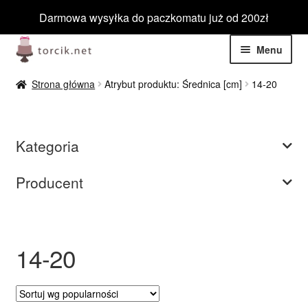
Darmowa wysyłka do paczkomatu już od 200zł
Przejdź
Przejdź
Menu
do
do
nawigacji
treści
Rozwiń
Jadalne
Strona główna
Atrybut produktu: Średnica [cm]
14-20
menu
potom
Rozwiń
Niejadalne
menu
Kategoria
potom
Rozwiń
Barwniki spożywcze
menu
Producent
potom
Rozwiń
Tematyczne
menu
potom
Blog
14-20
Wyprzedaż
Nowości