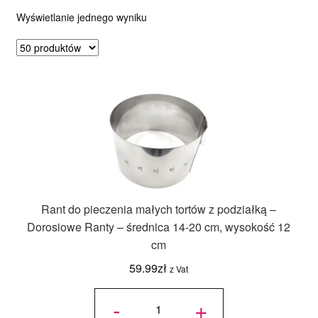
Wyświetlanie jednego wyniku
Ozdoby na tort weselny
Rant do pieczenia małych tortów z podziałką –
Dorosiowe Ranty – średnica 14-20 cm, wysokość 12
cm
59.99
zł
z Vat
ilość Rant
do
-
+
pieczenia
małych
tortów z