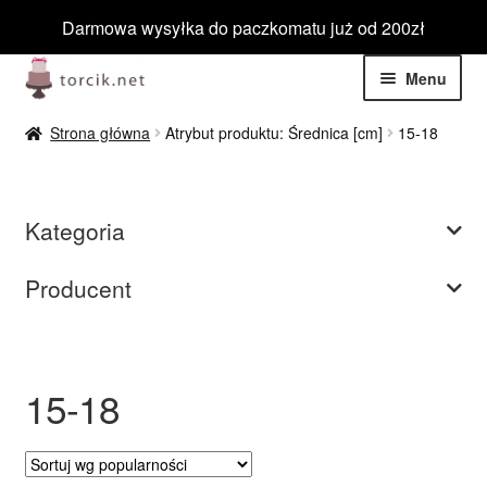
Darmowa wysyłka do paczkomatu już od 200zł
Przejdź
Przejdź
Menu
do
do
nawigacji
treści
Rozwiń
Jadalne
Strona główna
Atrybut produktu: Średnica [cm]
15-18
menu
potom
Rozwiń
Niejadalne
menu
Kategoria
potom
Rozwiń
Barwniki spożywcze
menu
Producent
potom
Rozwiń
Tematyczne
menu
potom
Blog
15-18
Wyprzedaż
Nowości