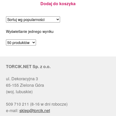
podziałką,
regulowany
Dodaj do koszyka
15-18 cm, 6
h cm
Wyświetlanie jednego wyniku
TORCIK.NET Sp. z o.o.
ul. Dekoracyjna 3
65-155 Zielona Góra
(woj. lubuskie)
509 710 211 (8-16 w dni robocze)
e-mail:
sklep@torcik.net