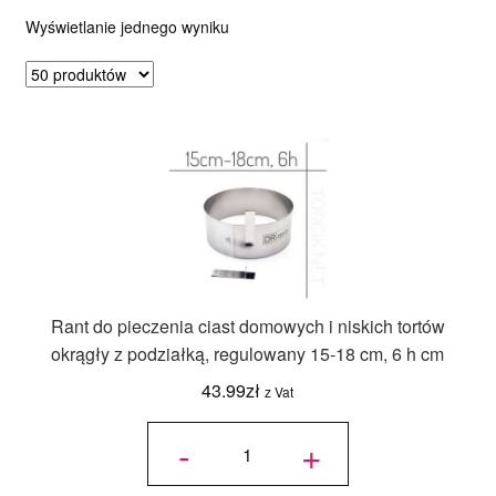
Wyświetlanie jednego wyniku
Ozdoby na tort weselny
Rant do pieczenia ciast domowych i niskich tortów
okrągły z podziałką, regulowany 15-18 cm, 6 h cm
43.99
zł
z Vat
ilość Rant
do
-
+
pieczenia
ciast
domowych
i niskich
tortów
okrągły z