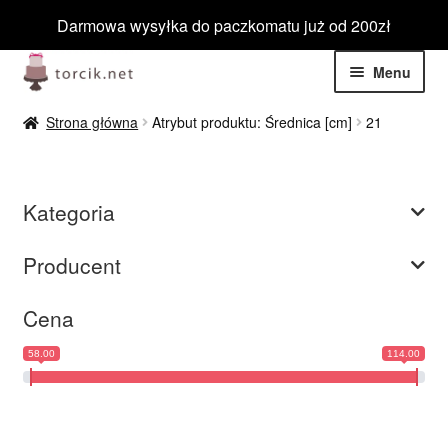
Darmowa wysyłka do paczkomatu już od 200zł
Przejdź
Przejdź
Menu
do
do
nawigacji
treści
Rozwiń
Jadalne
Strona główna
Atrybut produktu: Średnica [cm]
21
menu
potom
Rozwiń
Niejadalne
menu
Kategoria
potom
Rozwiń
Barwniki spożywcze
menu
Producent
potom
Rozwiń
Tematyczne
menu
Cena
potom
Blog
58.00
114.00
Wyprzedaż
Nowości