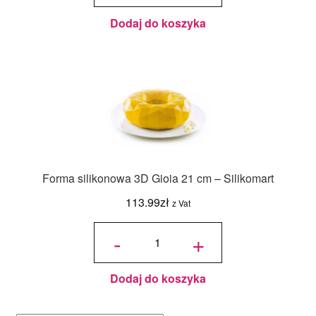
Silikomart
Dodaj do koszyka
Forma silikonowa 3D Gioia 21 cm – Silikomart
113.99
zł
z Vat
ilość
Forma
-
+
silikonowa
3D Gioia
21 cm -
Silikomart
Dodaj do koszyka