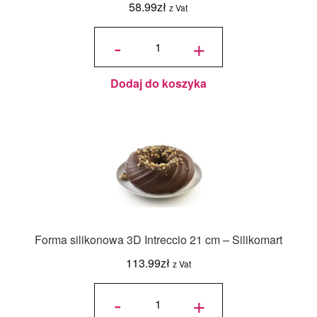
58.99
zł
z Vat
ilość Rant
cukierniczy
-
+
perforowany
do tarty śr.
21 cm, h 2
cm
Dodaj do koszyka
Forma silikonowa 3D Intreccio 21 cm – Silikomart
113.99
zł
z Vat
ilość
Forma
-
+
silikonowa
3D
Intreccio
21 cm -