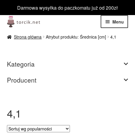
Darmowa wysyłka do paczkomatu już od 200zł
Przejdź
Przejdź
Menu
do
do
nawigacji
treści
Rozwiń
Jadalne
Strona główna
Atrybut produktu: Średnica [cm]
4,1
menu
potom
Rozwiń
Niejadalne
menu
Kategoria
potom
Rozwiń
Barwniki spożywcze
menu
Producent
potom
Rozwiń
Tematyczne
menu
potom
Blog
4,1
Wyprzedaż
Nowości