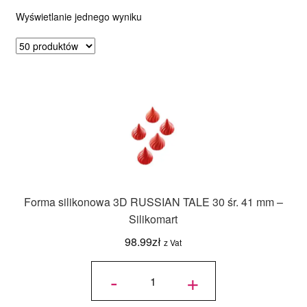
Wyświetlanie jednego wyniku
Ozdoby na tort weselny
Forma silikonowa 3D RUSSIAN TALE 30 śr. 41 mm –
Silikomart
98.99
zł
z Vat
ilość
Forma
-
+
silikonowa
3D
RUSSIAN
TALE 30
śr. 41 mm
-