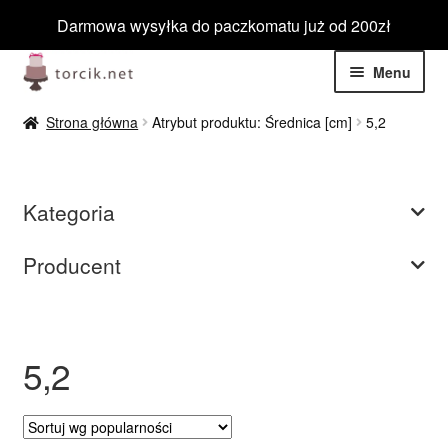
Darmowa wysyłka do paczkomatu już od 200zł
Przejdź
Przejdź
Menu
do
do
nawigacji
treści
Rozwiń
Jadalne
Strona główna
Atrybut produktu: Średnica [cm]
5,2
menu
potom
Rozwiń
Niejadalne
menu
Kategoria
potom
Rozwiń
Barwniki spożywcze
menu
Producent
potom
Rozwiń
Tematyczne
menu
potom
Blog
5,2
Wyprzedaż
Nowości