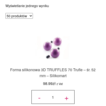
Wyświetlanie jednego wyniku
Ozdoby na tort weselny
Forma silikonowa 3D TRUFFLES 70 Trufle – śr. 52
mm – Silikomart
98.99
zł
z Vat
ilość Forma
silikonowa
-
+
3D
TRUFFLES
70 Trufle -
śr. 52 mm -
Silikomart