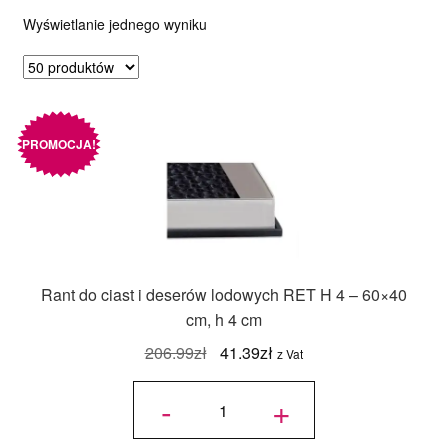
Wyświetlanie jednego wyniku
Ozdoby na tort weselny
PROMOCJA!
Rant do ciast i deserów lodowych RET H 4 – 60×40
cm, h 4 cm
Pierwotna
Aktualna
206.99
zł
41.39
zł
z Vat
cena
cena
ilość
Rant do
-
+
ciast i
wynosiła:
wynosi:
deserów
lodowych
RET H 4
206.99zł.
41.39zł.
- 60x40
cm, h 4