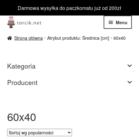
Darmowa wysyłka do paczkomatu już od 200zł
Przejdź
Przejdź
Menu
do
do
nawigacji
treści
Rozwiń
Jadalne
Strona główna
Atrybut produktu: Średnica [cm]
60x40
menu
potom
Rozwiń
Niejadalne
menu
Kategoria
potom
Rozwiń
Barwniki spożywcze
menu
Producent
potom
Rozwiń
Tematyczne
menu
potom
Blog
60x40
Wyprzedaż
Nowości