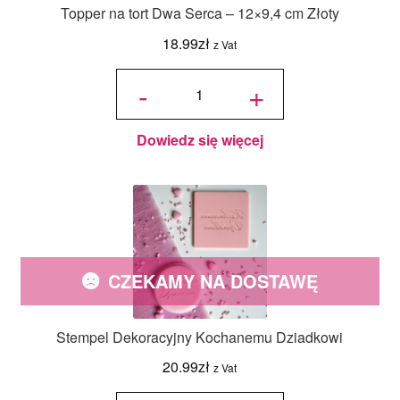
Topper na tort Dwa Serca – 12×9,4 cm Złoty
18.99
zł
z Vat
ilość
Topper
-
+
na tort
Dwa
Serca
-
12x9,4
cm
Złoty
Dowiedz się więcej
CZEKAMY NA DOSTAWĘ
Stempel Dekoracyjny Kochanemu Dziadkowi
20.99
zł
z Vat
ilość