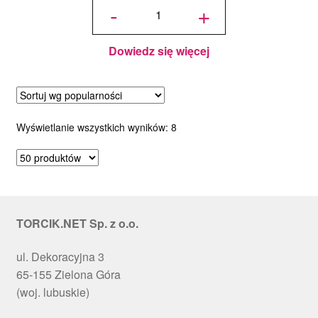
Stempel
-
+
Dekoracyjny
Kochanemu
Dziadkowi
Dowiedz się więcej
Posortowane
Wyświetlanie wszystkich wyników: 8
według
popularności
TORCIK.NET Sp. z o.o.
ul. Dekoracyjna 3
65-155 Zielona Góra
(woj. lubuskie)