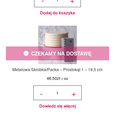
- zestaw 18
szt. -
96.50zł.
28.95zł.
Miniowe
Formy
Dodaj do koszyka
CZEKAMY NA DOSTAWĘ
Metalowa Skrobka/Packa – Prostokąt 1 – 19,5 cm
46.50
zł
z Vat
ilość Metalowa
Skrobka/Packa
-
+
- Prostokąt 1 -
19,5 cm
Dowiedz się więcej