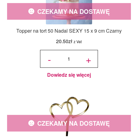
CZEKAMY NA DOSTAWĘ
Topper na tort 50 Nadal SEXY 15 x 9 cm Czarny
20.50
zł
z Vat
ilość
Topper
-
+
na tort
50
Nadal
SEXY
15 x 9
cm
Czarny
Dowiedz się więcej
CZEKAMY NA DOSTAWĘ