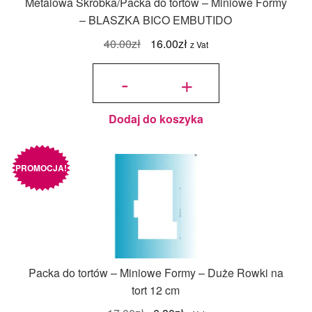
Metalowa Skrobka/Packa do tortów – Miniowe Formy
– BLASZKA BICO EMBUTIDO
Pierwotna
Aktualna
40.00
zł
16.00
zł
z Vat
cena
cena
ilość Metalowa
Skrobka/Packa
-
+
do tortów -
wynosiła:
wynosi:
Miniowe
Formy -
BLASZKA
40.00zł.
16.00zł.
BICO
EMBUTIDO
Dodaj do koszyka
PROMOCJA!
Packa do tortów – Miniowe Formy – Duże Rowki na
tort 12 cm