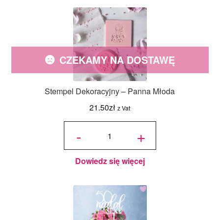
CZEKAMY NA DOSTAWĘ
Stempel Dekoracyjny – Panna Młoda
21.50
zł
z Vat
ilość
Stempel
-
+
Dekoracyjny
- Panna
Młoda
Dowiedz się więcej