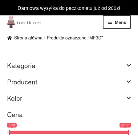
Darmowa wysyłka do paczkomatu już od 200zł
Przejdź
Przejdź
Menu
do
do
nawigacji
treści
Rozwiń
Jadalne
Strona główna
Produkty oznaczone “MF3D”
menu
potom
Rozwiń
Niejadalne
menu
Kategoria
potom
Rozwiń
Barwniki spożywcze
menu
Producent
potom
Rozwiń
Tematyczne
menu
Kolor
potom
Blog
Cena
Wyprzedaż
6.00
47.00
Nowości