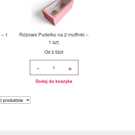
 – 1
Różowe Pudełko na 2 muffinki –
1 szt.
Od
2.52
zł
ilość
Różowe
-
+
Pudełko
na 2
muffinki
- 1 szt.
Dodaj do koszyka
rtowane
ług
larności