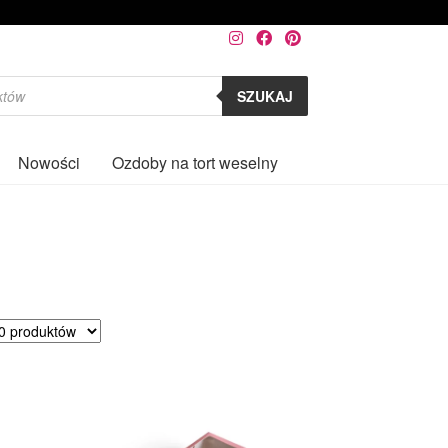
SZUKAJ
Nowości
Ozdoby na tort weselny
0
rtowane
ług
larności