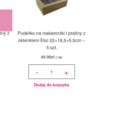
iny z
Pudełko na makaroniki i praliny z
okienkiem Eko 22×16,5×5,5cm –
5 szt.
49.99
zł
z Vat
ilość Pudełko
na makaroniki i
-
+
praliny z
okienkiem Eko
22x16,5x5,5cm
- 5 szt.
Dodaj do koszyka