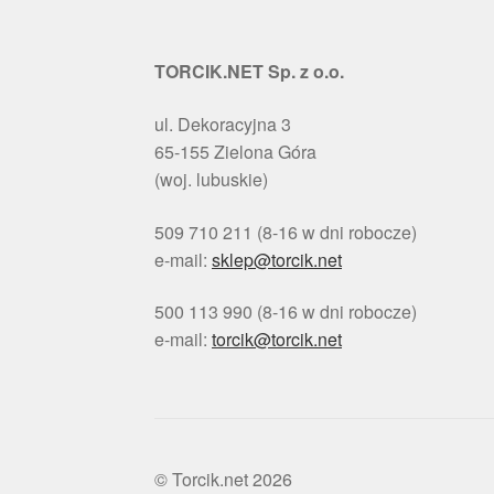
TORCIK.NET Sp. z o.o.
ul. Dekoracyjna 3
65-155 Zielona Góra
(woj. lubuskie)
509 710 211 (8-16 w dni robocze)
e-mail:
sklep@torcik.net
500 113 990 (8-16 w dni robocze)
e-mail:
torcik@torcik.net
© Torcik.net 2026