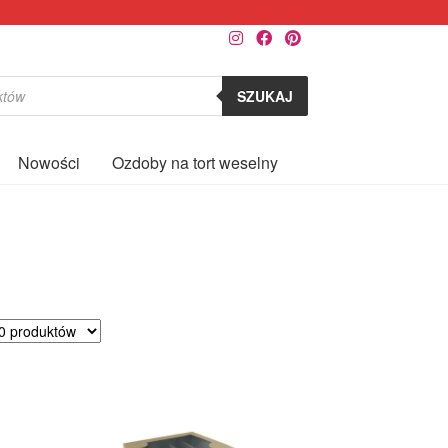
SZUKAJ
Nowości
Ozdoby na tort weselny
0
rtowane
ług
larności