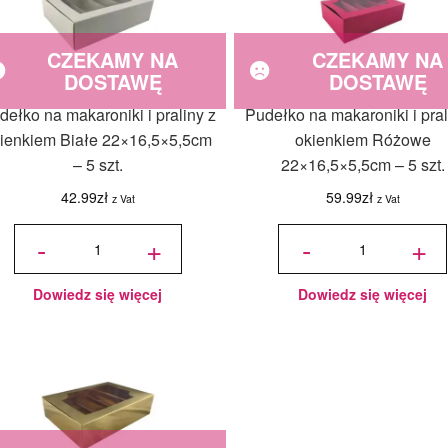
CZEKAMY NA
CZEKAMY NA
DOSTAWĘ
DOSTAWĘ
dełko na makaroniki i praliny z
Pudełko na makaroniki i pral
ienkiem Białe 22×16,5×5,5cm
okienkiem Różowe
– 5 szt.
22×16,5×5,5cm – 5 szt.
42.99
zł
59.99
zł
z Vat
z Vat
ilość Pudełko
ilość Pudełko
na makaroniki i
na makaroniki i
-
+
-
+
praliny z
praliny z
okienkiem
okienkiem
Białe
Różowe
22x16,5x5,5cm
22x16,5x5,5cm
- 5 szt.
- 5 szt.
Dowiedz się więcej
Dowiedz się więcej