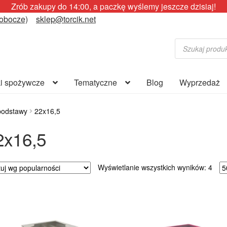
Zrób zakupy do 14:00, a paczkę wyślemy jeszcze dzisiaj!
robocze)
sklep@torcik.net
Wyszukiwarka
produktów
i spożywcze
Tematyczne
Blog
Wyprzedaż
podstawy
22x16,5
2x16,5
Poso
Wyświetlanie wszystkich wyników: 4
wed
popu