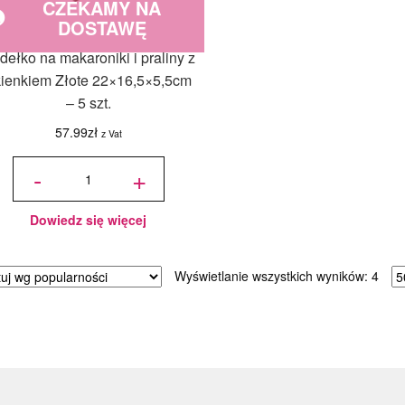
CZEKAMY NA
DOSTAWĘ
dełko na makaroniki i praliny z
ienkiem Złote 22×16,5×5,5cm
– 5 szt.
57.99
zł
z Vat
ilość Pudełko
na makaroniki i
-
+
praliny z
okienkiem
Złote
22x16,5x5,5cm
- 5 szt.
Dowiedz się więcej
Poso
Wyświetlanie wszystkich wyników: 4
wed
popu