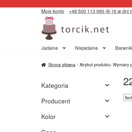
Moje konto
+48 500 113 990 (8-16 w dni 
Przejdź
Przejdź
do
do
nawigacji
treści
Jadalne
Niejadalne
Barwnik
Strona główna
Atrybut produktu: Wymiary 
2
Kategoria
Producent
Kolor