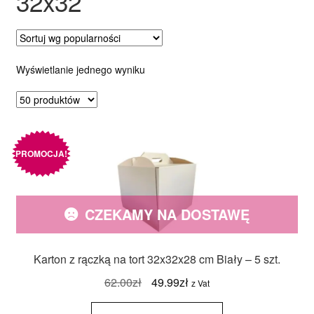
32x32
Ozdoby na tort weselny
Wyświetlanie jednego wyniku
PROMOCJA!
CZEKAMY NA DOSTAWĘ
Karton z rączką na tort 32x32x28 cm Biały – 5 szt.
Pierwotna
Aktualna
62.00
zł
49.99
zł
z Vat
cena
cena
ilość
Karton z