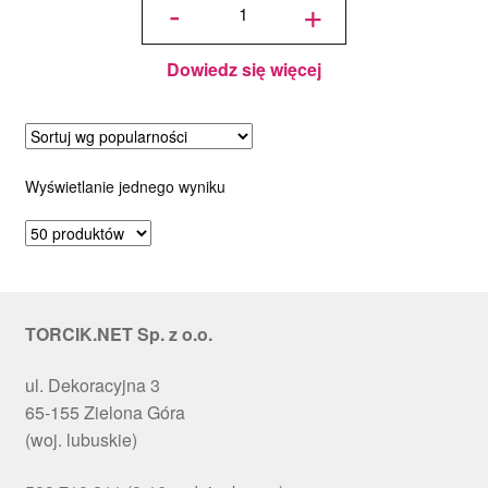
-
+
rączką na
wynosiła:
wynosi:
tort
32x32x28
cm Biały
62.00zł.
49.99zł.
- 5 szt.
Dowiedz się więcej
Wyświetlanie jednego wyniku
TORCIK.NET Sp. z o.o.
ul. Dekoracyjna 3
65-155 Zielona Góra
(woj. lubuskie)