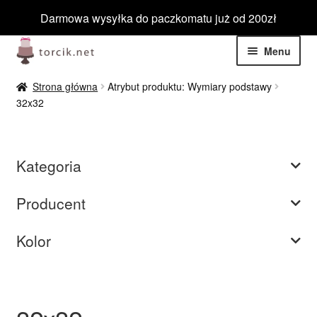
Darmowa wysyłka do paczkomatu już od 200zł
Przejdź
Przejdź
Menu
do
do
nawigacji
treści
Rozwiń
Jadalne
Strona główna
Atrybut produktu: Wymiary podstawy
menu
32x32
potom
Rozwiń
Niejadalne
menu
potom
Rozwiń
Barwniki spożywcze
Kategoria
menu
potom
Rozwiń
Tematyczne
Producent
menu
potom
Blog
Kolor
Wyprzedaż
Nowości