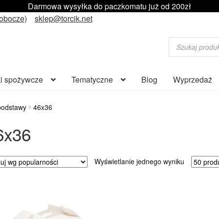
Darmowa wysyłka do paczkomatu już od 200zł
robocze)
sklep@torcik.net
Wyszukiwarka
produktów
i spożywcze
Tematyczne
Blog
Wyprzedaż
podstawy
46x36
6x36
Wyświetlanie jednego wyniku