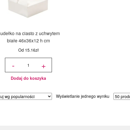
udełko na ciasto z uchwytem
białe 46x36x12 h cm
Od
15.16
zł
ilość
Pudełko
-
+
na ciasto
z
uchwytem
białe
46x36x12
h cm
Dodaj do koszyka
Wyświetlanie jednego wyniku