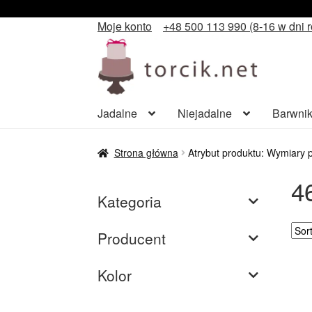
Moje konto
+48 500 113 990 (8-16 w dni 
Przejdź
Przejdź
do
do
nawigacji
treści
Jadalne
Niejadalne
Barwnik
Strona główna
Atrybut produktu: Wymiary 
4
Kategoria
Producent
Kolor