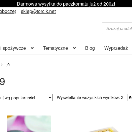
Darmowa wysyłka do paczkomatu już od 200zł
robocze)
sklep@torcik.net
Wyszukiwarka
produktów
i spożywcze
Tematyczne
Blog
Wyprzedaż
1,9
,9
Poso
Wyświetlanie wszystkich wyników: 2
wed
popu