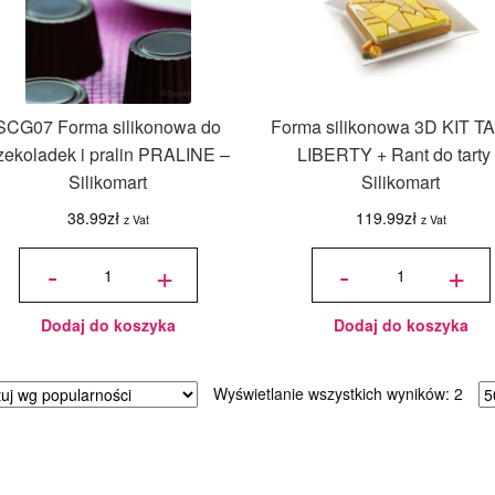
SCG07 Forma silikonowa do
Forma silikonowa 3D KIT 
zekoladek i pralin PRALINE –
LIBERTY + Rant do tarty
Silikomart
Silikomart
38.99
zł
119.99
zł
z Vat
z Vat
ilość
ilość
SCG07
Forma
-
+
-
+
Forma
silikonowa
silikonowa
3D KIT
do
TARTE
czekoladek
LIBERTY
i pralin
+ Rant do
PRALINE -
tarty -
Silikomart
Silikomart
Dodaj do koszyka
Dodaj do koszyka
Poso
Wyświetlanie wszystkich wyników: 2
wed
popu