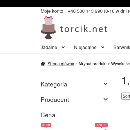
Moje konto
+48 500 113 990 (8-16 w dni 
Przejdź
Przejdź
do
do
nawigacji
treści
Jadalne
Niejadalne
Barwnik
Strona główna
Atrybut produktu: Wysokość
1
Kategoria
Producent
Cena
38.00
120.00