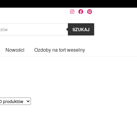
SZUKAJ
Nowości
Ozdoby na tort weselny
0
rtowane
ług
larności