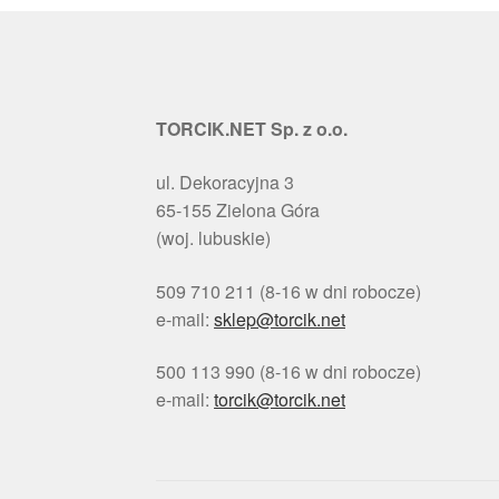
TORCIK.NET Sp. z o.o.
ul. Dekoracyjna 3
65-155 Zielona Góra
(woj. lubuskie)
509 710 211 (8-16 w dni robocze)
e-mail:
sklep@torcik.net
500 113 990 (8-16 w dni robocze)
e-mail:
torcik@torcik.net