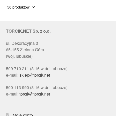
według
popularności
TORCIK.NET Sp. z o.o.
ul. Dekoracyjna 3
65-155 Zielona Góra
(woj. lubuskie)
509 710 211 (8-16 w dni robocze)
e-mail:
sklep@torcik.net
500 113 990 (8-16 w dni robocze)
e-mail:
torcik@torcik.net
Moje konto