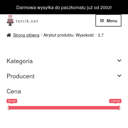
Darmowa wysyłka do paczkomatu już od 200zł
Przejdź
Przejdź
Menu
do
do
nawigacji
treści
Rozwiń
Jadalne
Strona główna
Atrybut produktu: Wysokość
2,7
menu
potom
Rozwiń
Niejadalne
menu
Kategoria
potom
Rozwiń
Barwniki spożywcze
menu
Producent
potom
Rozwiń
Tematyczne
menu
Cena
potom
Blog
50.00
116.00
Wyprzedaż
Nowości