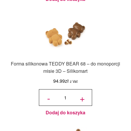
Forma silikonowa TEDDY BEAR 68 – do monoporcji
misie 3D – Silikomart
94.99
zł
z Vat
ilość
Forma
-
+
silikonowa
TEDDY
BEAR 68
– do
monoporcji
misie 3D –
Silikomart
Dodaj do koszyka