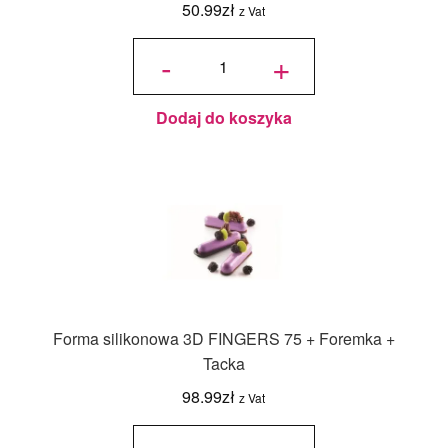
50.99
zł
z Vat
ilość
SCG50
-
+
Forma
silikonowa
do
czekoladek
i pralin 3D
Tartufino
Kule Trufle
–
Dodaj do koszyka
Silikomart
Forma silikonowa 3D FINGERS 75 + Foremka +
Tacka
98.99
zł
z Vat
ilość
Forma
silikonowa