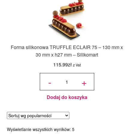
Forma silikonowa TRUFFLE ECLAIR 75 – 130 mm x
30 mm x h27 mm – Silikomart
115.99
zł
z Vat
ilość
Forma
-
+
silikonowa
TRUFFLE
ECLAIR
75 - 130
mm x 30
mm x h27
mm -
Silikomart
Dodaj do koszyka
Posortowane
Wyświetlanie wszystkich wyników: 5