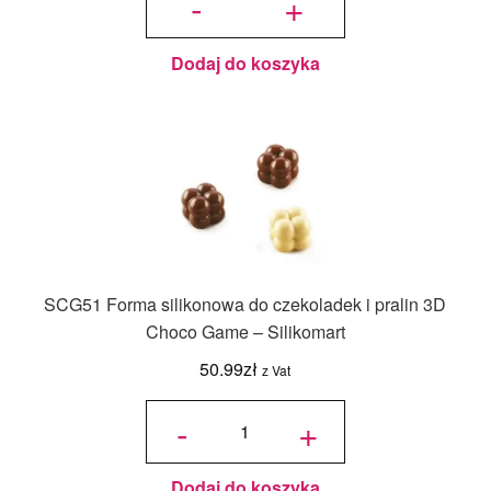
-
+
3D
FINGERS
75 +
Foremka +
Tacka
Dodaj do koszyka
SCG51 Forma silikonowa do czekoladek i pralin 3D
Choco Game – Silikomart
50.99
zł
z Vat
ilość
SCG51
-
+
Forma
silikonowa
do
czekoladek
i pralin 3D
Choco
Game –
Silikomart
Dodaj do koszyka