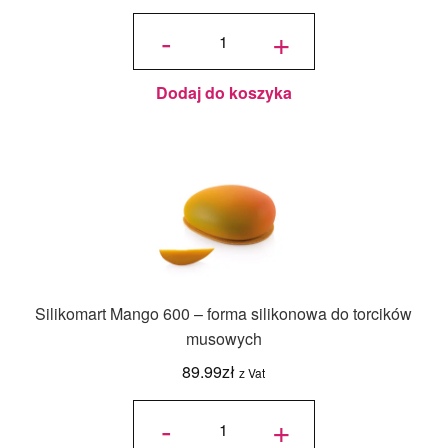
ilość
Forma
-
+
silikonowa
Mini
DOME
11,5 cm -
Silikomart
Dodaj do koszyka
Silikomart Mango 600 – forma silikonowa do torcików
musowych
89.99
zł
z Vat
ilość
Silikomart
-
+
Mango
600 –
forma
silikonowa