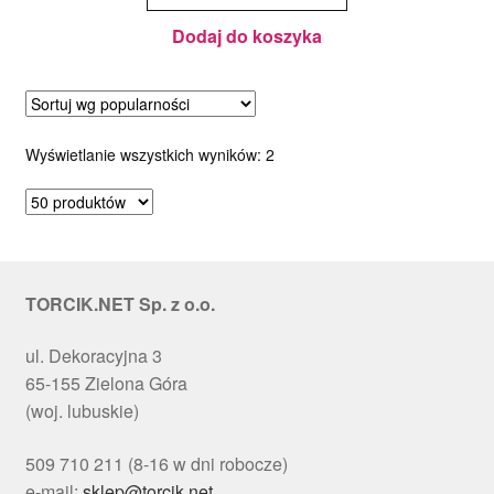
do
torcików
musowych
Dodaj do koszyka
Posortowane
Wyświetlanie wszystkich wyników: 2
według
popularności
TORCIK.NET Sp. z o.o.
ul. Dekoracyjna 3
65-155 Zielona Góra
(woj. lubuskie)
509 710 211 (8-16 w dni robocze)
e-mail:
sklep@torcik.net