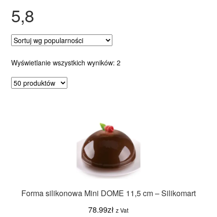
5,8
Ozdoby na tort weselny
Posortowane
Wyświetlanie wszystkich wyników: 2
według
popularności
Forma silikonowa Mini DOME 11,5 cm – Silikomart
78.99
zł
z Vat