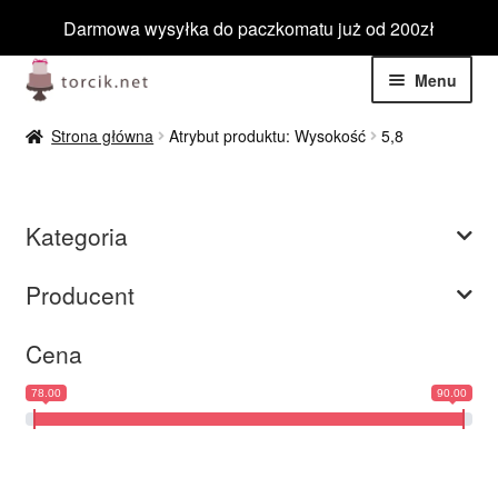
Darmowa wysyłka do paczkomatu już od 200zł
Przejdź
Przejdź
Menu
do
do
nawigacji
treści
Rozwiń
Jadalne
Strona główna
Atrybut produktu: Wysokość
5,8
menu
potom
Rozwiń
Niejadalne
menu
Kategoria
potom
Rozwiń
Barwniki spożywcze
menu
Producent
potom
Rozwiń
Tematyczne
menu
Cena
potom
Blog
78.00
90.00
Wyprzedaż
Nowości