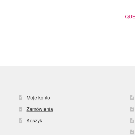
Nas
QUE
wpis
Moje konto
Zamówienia
Koszyk