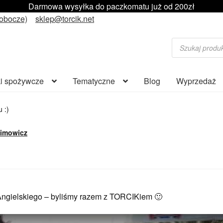
Darmowa wysyłka do paczkomatu już od 200zł
robocze)
sklep@torcik.net
Wyszukiwarka
produktów
i spożywcze
Tematyczne
Blog
Wyprzedaż
u :)
kimowicz
 Angielskiego – byliśmy razem z TORCIKiem 🙂