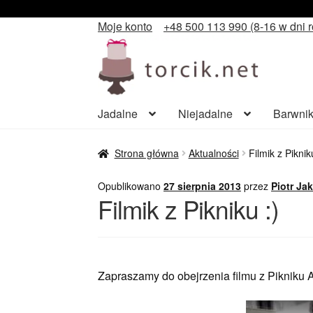
Moje konto
+48 500 113 990 (8-16 w dni 
Przejdź
Przejdź
do
do
nawigacji
treści
Jadalne
Niejadalne
Barwnik
Strona główna
Aktualności
Filmik z Piknik
Opublikowano
27 sierpnia 2013
przez
Piotr Ja
Filmik z Pikniku :)
Zapraszamy do obejrzenia filmu z Pikniku