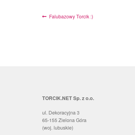
Nawigacja
Poprzedni
Falubazowy Torcik :)
wpis:
wpisu
TORCIK.NET Sp. z o.o.
ul. Dekoracyjna 3
65-155 Zielona Góra
(woj. lubuskie)