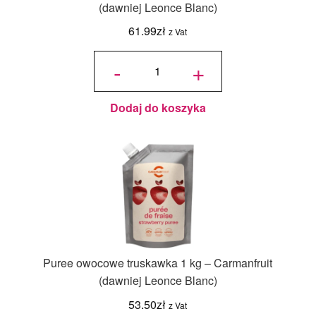
(dawniej Leonce Blanc)
61.99
zł
z Vat
ilość Puree
owocowe
-
+
czarna
porzeczka
1 kg -
Carmanfruit
(dawniej
Leonce
Blanc)
Dodaj do koszyka
Puree owocowe truskawka 1 kg – Carmanfruit
(dawniej Leonce Blanc)
53.50
zł
z Vat