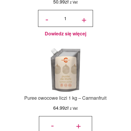
50.99
zł
z Vat
ilość Puree
owocowe
-
+
krwista
pomarańcza
1 kg -
Carmanfruit
Dowiedz się więcej
Puree owocowe liczi 1 kg – Carmanfruit
64.99
zł
z Vat
ilość Puree
owocowe
-
+
liczi 1 kg -
Carmanfruit