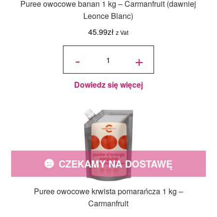
Puree owocowe banan 1 kg – Carmanfruit (dawniej
Leonce Blanc)
45.99
zł
z Vat
ilość Puree
owocowe
-
+
banan 1 kg
-
Carmanfruit
(dawniej
Leonce
Blanc)
Dowiedz się więcej
CZEKAMY NA DOSTAWĘ
Puree owocowe krwista pomarańcza 1 kg –
Carmanfruit