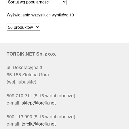
Posortowane
Wyświetlanie wszystkich wyników: 19
według
popularności
TORCIK.NET Sp. z o.o.
ul. Dekoracyjna 3
65-155 Zielona Góra
(woj. lubuskie)
509 710 211 (8-16 w dni robocze)
e-mail:
sklep@torcik.net
500 113 990 (8-16 w dni robocze)
e-mail:
torcik@torcik.net