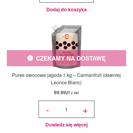
Leonce
Blanc)
Dodaj do koszyka
CZEKAMY NA DOSTAWĘ
Puree owocowe jagoda 1 kg – Carmanfruit (dawniej
Leonce Blanc)
89.99
zł
z Vat
ilość Puree
owocowe
-
+
jagoda 1 kg
-
Carmanfruit
(dawniej
Leonce
Blanc)
Dowiedz się więcej