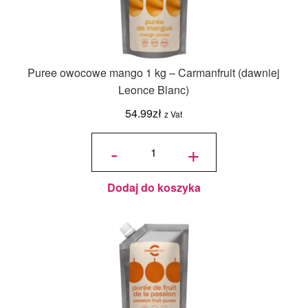
Puree owocowe mango 1 kg – Carmanfruit (dawniej
Leonce Blanc)
54.99
zł
z Vat
ilość Puree
owocowe
-
+
mango 1 kg
-
Carmanfruit
(dawniej
Leonce
Blanc)
Dodaj do koszyka