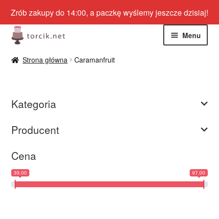
Zrób zakupy do 14:00, a paczkę wyślemy jeszcze dzisiaj!
Przejdź
Przejdź
Menu
do
do
nawigacji
treści
Rozwiń
Jadalne
Strona główna
Caramanfruit
menu
potom
Rozwiń
Niejadalne
menu
Kategoria
potom
Rozwiń
Barwniki spożywcze
menu
Producent
potom
Rozwiń
Tematyczne
menu
Cena
potom
Blog
39.00
97.00
Wyprzedaż
Nowości