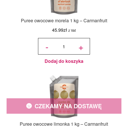
Puree owocowe morela 1 kg – Carmanfruit
45.99
zł
z Vat
ilość Puree
owocowe
-
+
morela 1 kg
-
Carmanfruit
Dodaj do koszyka
CZEKAMY NA DOSTAWĘ
Puree owocowe limonka 1 kg – Carmanfruit