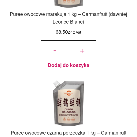
Puree owocowe marakuja 1 kg – Carmanfruit (dawniej
Leonce Blanc)
68.50
zł
z Vat
ilość Puree
owocowe
-
+
marakuja 1
kg -
Carmanfruit
(dawniej
Leonce
Blanc)
Dodaj do koszyka
Puree owocowe czarna porzeczka 1 kg – Carmanfruit