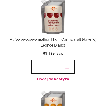
Puree owocowe malina 1 kg – Carmanfruit (dawniej
Leonce Blanc)
89.99
zł
z Vat
ilość Puree
owocowe
-
+
malina 1 kg
-
Carmanfruit
(dawniej
Leonce
Blanc)
Dodaj do koszyka