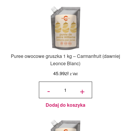
Puree owocowe gruszka 1 kg – Carmanfruit (dawniej
Leonce Blanc)
45.99
zł
z Vat
ilość Puree
owocowe
-
+
gruszka 1
kg -
Carmanfruit
(dawniej
Leonce
Blanc)
Dodaj do koszyka