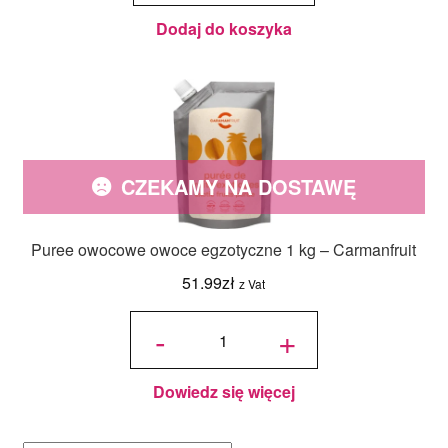
Dodaj do koszyka
CZEKAMY NA DOSTAWĘ
Puree owocowe owoce egzotyczne 1 kg – Carmanfruit
51.99
zł
z Vat
ilość Puree
owocowe
-
+
owoce
egzotyczne
1 kg -
Carmanfruit
Dowiedz się więcej