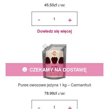
45.50
zł
z Vat
ilość Puree
owocowe
-
+
limonka 1
kg -
Carmanfruit
Dowiedz się więcej
CZEKAMY NA DOSTAWĘ
Puree owocowe jeżyna 1 kg – Carmanfruit
78.99
zł
z Vat
ilość Puree
owocowe
-
+
jeżyna 1 kg
-
Carmanfruit