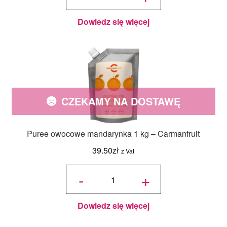
Dowiedz się więcej
CZEKAMY NA DOSTAWĘ
Puree owocowe mandarynka 1 kg – Carmanfruit
39.50
zł
z Vat
ilość Puree
owocowe
-
+
mandarynka
1 kg -
Carmanfruit
Dowiedz się więcej