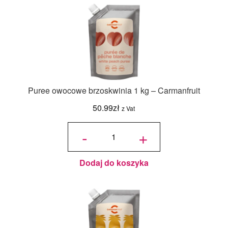
Puree owocowe brzoskwinia 1 kg – Carmanfruit
50.99
zł
z Vat
ilość Puree
owocowe
-
+
brzoskwinia
1 kg -
Carmanfruit
Dodaj do koszyka