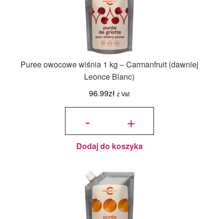
Puree owocowe wiśnia 1 kg – Carmanfruit (dawniej
Leonce Blanc)
96.99
zł
z Vat
ilość Puree
owocowe
-
+
wiśnia 1 kg
-
Carmanfruit
(dawniej
Leonce
Blanc)
Dodaj do koszyka