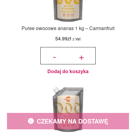
Puree owocowe ananas 1 kg – Carmanfruit
54.99
zł
z Vat
ilość Puree
owocowe
-
+
ananas 1
kg -
Carmanfruit
Dodaj do koszyka
CZEKAMY NA DOSTAWĘ