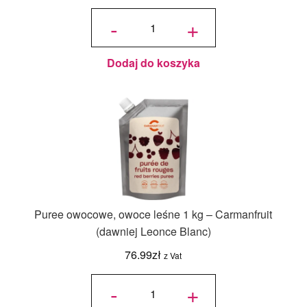
ilość Puree
owocowe
-
+
truskawka
1 kg -
Carmanfruit
(dawniej
Leonce
Blanc)
Dodaj do koszyka
Puree owocowe, owoce leśne 1 kg – Carmanfruit
(dawniej Leonce Blanc)
76.99
zł
z Vat
ilość Puree
owocowe,
-
+
owoce
leśne 1 kg -
Carmanfruit
(dawniej