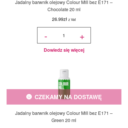
Jadalny barwnik olejowy Colour Mill bez E171 –
Chocolate 20 ml
26.99
zł
z Vat
ilość
Jadalny
-
+
barwnik
olejowy
Colour
Mill bez
E171 -
Chocolate
20 ml
Dowiedz się więcej
CZEKAMY NA DOSTAWĘ
Jadalny barwnik olejowy Colour Mill bez E171 –
Green 20 ml