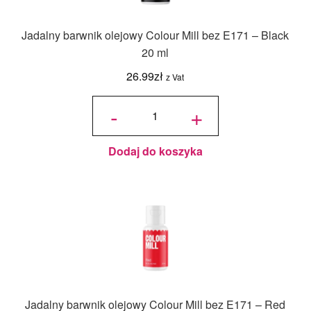
Jadalny barwnik olejowy Colour Mill bez E171 – Black
20 ml
26.99
zł
z Vat
ilość
Jadalny
-
+
barwnik
olejowy
Colour
Mill bez
E171 -
Black
20 ml
Dodaj do koszyka
Jadalny barwnik olejowy Colour Mill bez E171 – Red