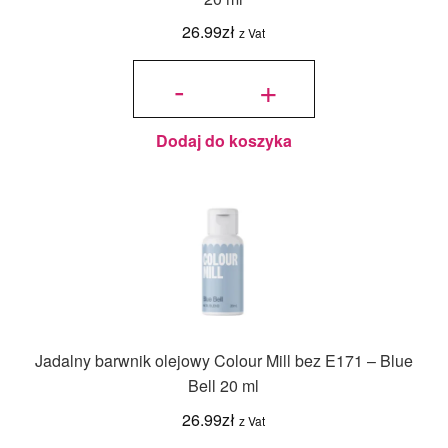
26.99
zł
z Vat
ilość
Jadalny
-
+
barwnik
olejowy
Colour
Mill bez
E171 -
Teal 20
ml
Dodaj do koszyka
Jadalny barwnik olejowy Colour Mill bez E171 – Blue
Bell 20 ml
26.99
zł
z Vat