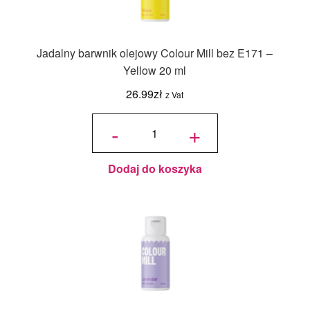
Jadalny barwnik olejowy Colour Mill bez E171 –
Yellow 20 ml
26.99
zł
z Vat
ilość
Jadalny
-
+
barwnik
olejowy
Colour
Mill bez
E171 -
Yellow
20 ml
Dodaj do koszyka