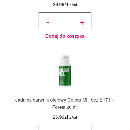
26.99
zł
z Vat
ilość
Jadalny
-
+
barwnik
olejowy
Colour
Mill bez
E171 -
Emerald
20 ml
Dodaj do koszyka
Jadalny barwnik olejowy Colour Mill bez E171 –
Forest 20 ml
26.99
zł
z Vat
ilość
Jadalny