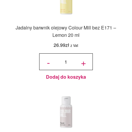
Jadalny barwnik olejowy Colour Mill bez E171 –
Lemon 20 ml
26.99
zł
z Vat
ilość
Jadalny
-
+
barwnik
olejowy
Colour
Mill bez
E171 -
Lemon
20 ml
Dodaj do koszyka