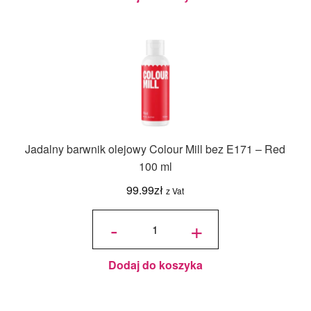
Jadalny barwnik olejowy Colour Mill bez E171 – Red
100 ml
99.99
zł
z Vat
ilość
Jadalny
-
+
barwnik
olejowy
Colour
Mill bez
E171 -
Red
100 ml
Dodaj do koszyka