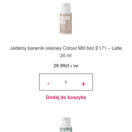
Jadalny barwnik olejowy Colour Mill bez E171 – Latte
20 ml
26.99
zł
z Vat
ilość
Jadalny
-
+
barwnik
olejowy
Colour
Mill bez
E171 -
Latte
20 ml
Dodaj do koszyka