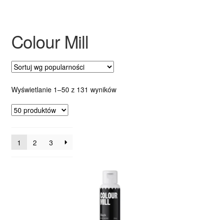
Ozdoby na tort weselny
Colour Mill
Posortowane
Wyświetlanie 1–50 z 131 wyników
według
popularności
1
2
3