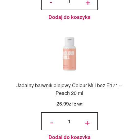
-
+
olejowy
Colour
Mill bez
E171 -
Dusk
20 ml
Dodaj do koszyka
Jadalny barwnik olejowy Colour Mill bez E171 –
Peach 20 ml
26.99
zł
z Vat
ilość
Jadalny
-
+
barwnik
olejowy
Colour
Mill bez
E171 -
Peach
20 ml
Dodaj do koszyka