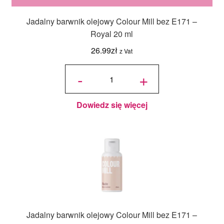
Jadalny barwnik olejowy Colour Mill bez E171 –
Royal 20 ml
26.99
zł
z Vat
ilość
Jadalny
-
+
barwnik
olejowy
Colour
Mill bez
E171 -
Royal
20 ml
Dowiedz się więcej
Jadalny barwnik olejowy Colour Mill bez E171 –