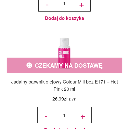
-
+
barwnik
olejowy
Colour
Mill bez
E171 -
Forest
20 ml
Dodaj do koszyka
CZEKAMY NA DOSTAWĘ
Jadalny barwnik olejowy Colour Mill bez E171 – Hot
Pink 20 ml
26.99
zł
z Vat
ilość
Jadalny
-
+
barwnik
olejowy
Colour
Mill bez
E171 -
Hot
Pink 20
ml