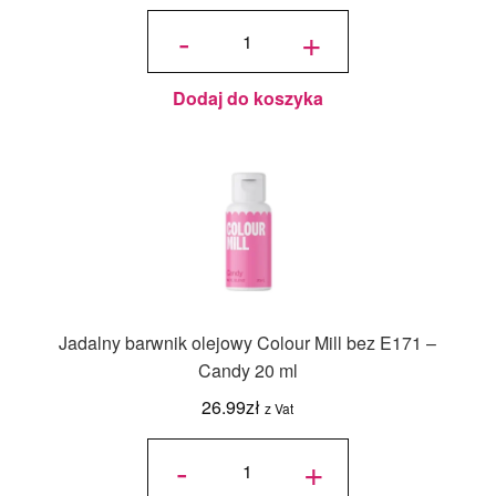
ilość
Jadalny
-
+
barwnik
olejowy
Colour
Mill bez
E171 -
Sky
Blue 20
ml
Dodaj do koszyka
Jadalny barwnik olejowy Colour Mill bez E171 –
Candy 20 ml
26.99
zł
z Vat
ilość
Jadalny
-
+
barwnik
olejowy
Colour
Mill bez
E171 -