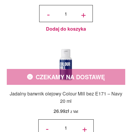
ilość
Jadalny
-
+
barwnik
olejowy
Colour
Mill bez
E171 -
Baby
Blue 20
ml
Dodaj do koszyka
CZEKAMY NA DOSTAWĘ
Jadalny barwnik olejowy Colour Mill bez E171 – Navy
20 ml
26.99
zł
z Vat
ilość
Jadalny
-
+
barwnik
olejowy
Colour