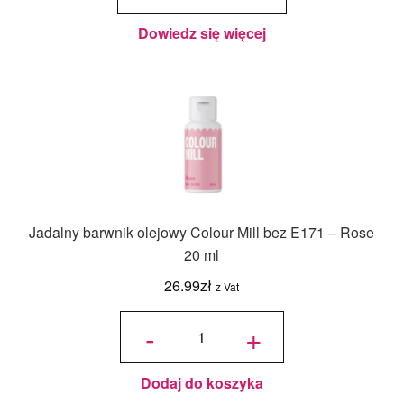
Mill bez
E171 -
Navy
20 ml
Dowiedz się więcej
Jadalny barwnik olejowy Colour Mill bez E171 – Rose
20 ml
26.99
zł
z Vat
ilość
Jadalny
-
+
barwnik
olejowy
Colour
Mill bez
E171 -
Rose
20 ml
Dodaj do koszyka