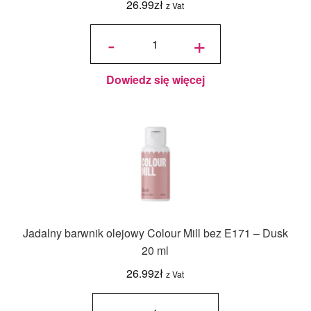
26.99
zł
z Vat
ilość
Jadalny
-
+
barwnik
olejowy
Colour
Mill bez
E171 -
Green
20 ml
Dowiedz się więcej
Jadalny barwnik olejowy Colour Mill bez E171 – Dusk
20 ml
26.99
zł
z Vat
ilość
Jadalny
barwnik