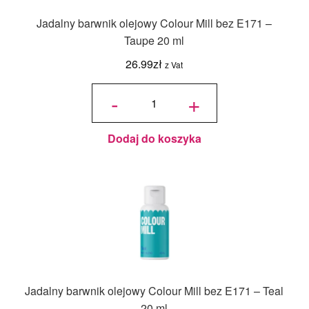
Jadalny barwnik olejowy Colour Mill bez E171 –
Taupe 20 ml
26.99
zł
z Vat
ilość
Jadalny
-
+
barwnik
olejowy
Colour
Mill bez
E171 -
Taupe
20 ml
Dodaj do koszyka
Jadalny barwnik olejowy Colour Mill bez E171 – Teal
20 ml