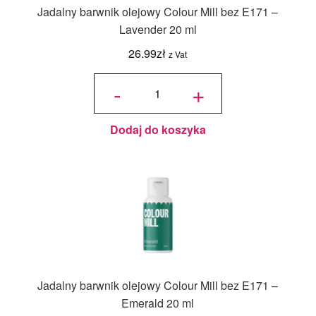
Jadalny barwnik olejowy Colour Mill bez E171 –
Lavender 20 ml
26.99
zł
z Vat
ilość
Jadalny
-
+
barwnik
olejowy
Colour
Mill bez
E171 -
Lavender
20 ml
Dodaj do koszyka
Jadalny barwnik olejowy Colour Mill bez E171 –
Emerald 20 ml