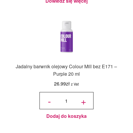
Dowiedz się więcej
Jadalny barwnik olejowy Colour Mill bez E171 –
Purple 20 ml
26.99
zł
z Vat
ilość
Jadalny
-
+
barwnik
olejowy
Colour
Mill bez
E171 -
Purple
20 ml
Dodaj do koszyka