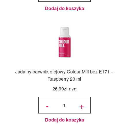
Candy
20 ml
Dodaj do koszyka
Jadalny barwnik olejowy Colour Mill bez E171 –
Raspberry 20 ml
26.99
zł
z Vat
ilość
Jadalny
-
+
barwnik
olejowy
Colour
Mill bez
E171 -
Raspberry
20 ml
Dodaj do koszyka