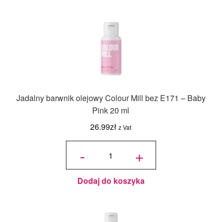
Jadalny barwnik olejowy Colour Mill bez E171 – Baby
Pink 20 ml
26.99
zł
z Vat
ilość
Jadalny
-
+
barwnik
olejowy
Colour
Mill bez
E171 -
Baby
Pink 20
ml
Dodaj do koszyka