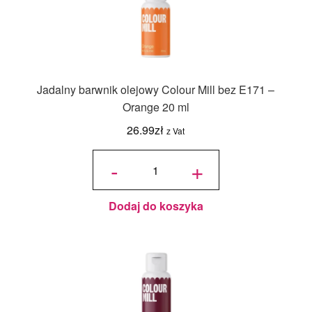
Jadalny barwnik olejowy Colour Mill bez E171 –
Orange 20 ml
26.99
zł
z Vat
ilość
Jadalny
-
+
barwnik
olejowy
Colour
Mill bez
E171 -
Orange
20 ml
Dodaj do koszyka