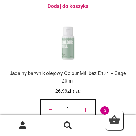
20 ml
Dodaj do koszyka
Jadalny barwnik olejowy Colour Mill bez E171 – Sage
20 ml
26.99
zł
z Vat
ilość
Jadalny
-
+
barwnik
olejowy
Colour
0
Mill bez
E171 -
Sage
20 ml
0
Dodaj do koszyka