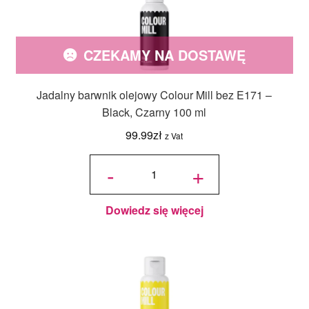
CZEKAMY NA DOSTAWĘ
Jadalny barwnik olejowy Colour Mill bez E171 –
Black, Czarny 100 ml
99.99
zł
z Vat
ilość
Jadalny
-
+
barwnik
olejowy
Colour
Mill bez
E171 -
Black,
Czarny
100 ml
Dowiedz się więcej