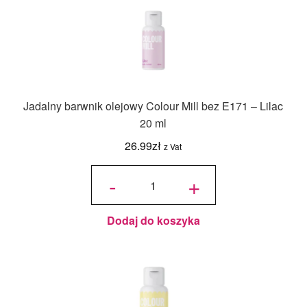
Jadalny barwnik olejowy Colour Mill bez E171 – Lilac
20 ml
26.99
zł
z Vat
ilość
Jadalny
-
+
barwnik
olejowy
Colour
Mill bez
E171 -
Lilac 20
ml
Dodaj do koszyka