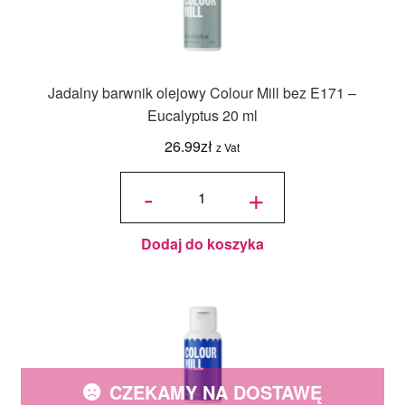
Jadalny barwnik olejowy Colour Mill bez E171 –
Eucalyptus 20 ml
26.99
zł
z Vat
ilość
Jadalny
-
+
barwnik
olejowy
Colour Mill
bez E171 -
Eucalyptus
20 ml
Dodaj do koszyka
CZEKAMY NA DOSTAWĘ