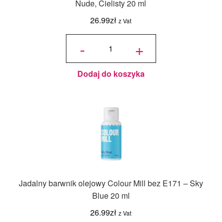
Nude, Cielisty 20 ml
26.99
zł
z Vat
ilość
Jadalny
-
+
barwnik
olejowy
Colour
Mill bez
E171 -
Nude,
Cielisty
20 ml
Dodaj do koszyka
Jadalny barwnik olejowy Colour Mill bez E171 – Sky
Blue 20 ml
26.99
zł
z Vat