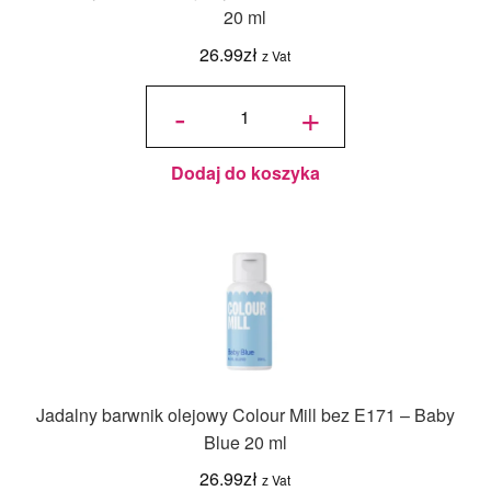
20 ml
26.99
zł
z Vat
ilość
Jadalny
-
+
barwnik
olejowy
Colour
Mill bez
E171 -
Red 20
ml
Dodaj do koszyka
Jadalny barwnik olejowy Colour Mill bez E171 – Baby
Blue 20 ml
26.99
zł
z Vat