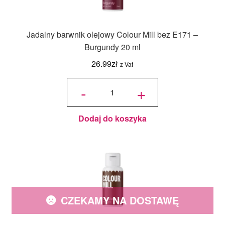
Jadalny barwnik olejowy Colour Mill bez E171 –
Burgundy 20 ml
26.99
zł
z Vat
ilość
Jadalny
-
+
barwnik
olejowy
Colour
Mill bez
E171 -
Burgundy
20 ml
Dodaj do koszyka
CZEKAMY NA DOSTAWĘ