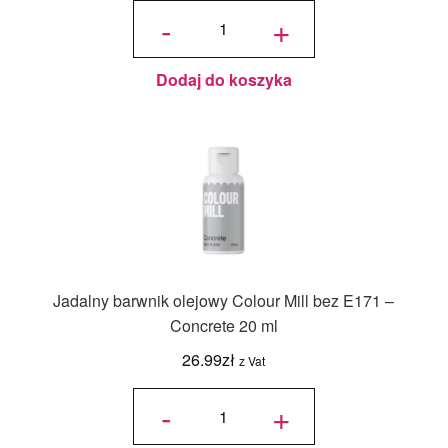
ilość
Jadalny
-
+
barwnik
olejowy
Colour
Mill bez
E171 -
Blue
Bell 20
ml
Dodaj do koszyka
Jadalny barwnik olejowy Colour Mill bez E171 –
Concrete 20 ml
26.99
zł
z Vat
ilość
Jadalny
-
+
barwnik
olejowy
Colour
Mill bez
E171 -
Concrete