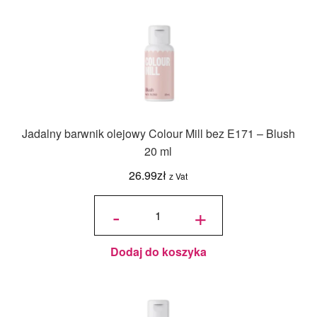
Jadalny barwnik olejowy Colour Mill bez E171 – Blush
20 ml
26.99
zł
z Vat
ilość
Jadalny
-
+
barwnik
olejowy
Colour
Mill bez
E171 -
Blush
20 ml
Dodaj do koszyka