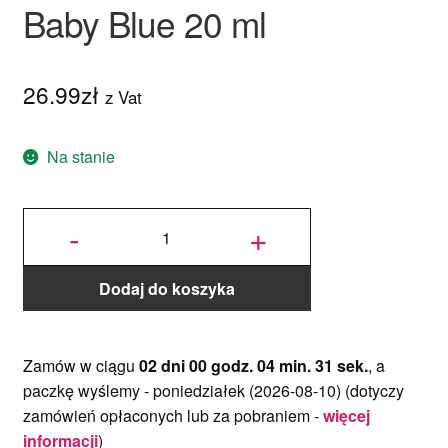
Baby Blue 20 ml
26.99
zł
z Vat
Na stanie
ilość
Jadalny
-
+
barwnik
olejowy
Colour
Mill bez
E171 -
Baby
Blue 20
ml
Dodaj do koszyka
Zamów w ciągu
02 dni 00 godz. 04 min. 30 sek.
, a
paczkę wyślemy -
poniedziałek (2026-08-10)
(dotyczy
zamówień opłaconych lub za pobraniem -
więcej
informacji
)