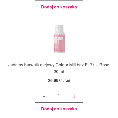
Baby
Pink 20
ml
Dodaj do koszyka
Jadalny barwnik olejowy Colour Mill bez E171 – Rose
20 ml
26.99
zł
z Vat
ilość
Jadalny
-
+
barwnik
olejowy
Colour
Mill bez
E171 -
Rose
20 ml
Dodaj do koszyka