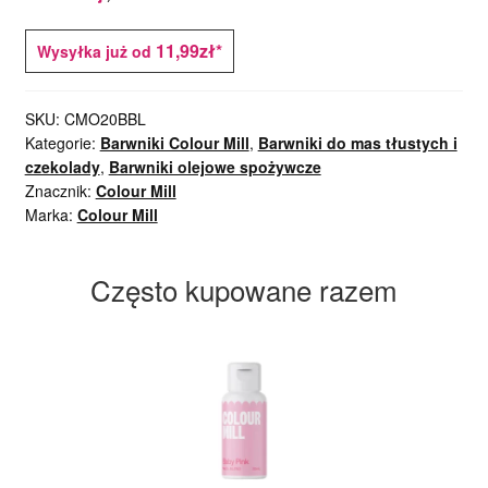
11,99zł*
Wysyłka już od
SKU:
CMO20BBL
Kategorie:
Barwniki Colour Mill
,
Barwniki do mas tłustych i
czekolady
,
Barwniki olejowe spożywcze
Znacznik:
Colour Mill
Marka:
Colour Mill
Często kupowane razem