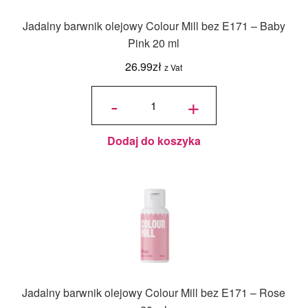
Jadalny barwnik olejowy Colour Mill bez E171 – Baby
Pink 20 ml
26.99
zł
z Vat
ilość
Jadalny
-
+
barwnik
olejowy
Colour
Mill bez
E171 -
Baby
Pink 20
ml
Dodaj do koszyka
Jadalny barwnik olejowy Colour Mill bez E171 – Rose