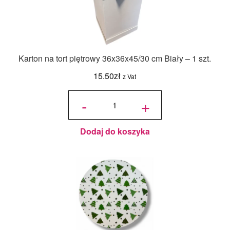
Karton na tort piętrowy 36x36x45/30 cm Biały – 1 szt.
15.50
zł
z Vat
ilość Karton
na tort
-
+
piętrowy
36x36x45/30
cm Biały - 1
szt.
Dodaj do koszyka