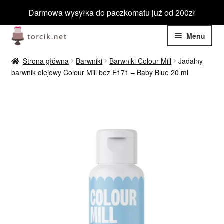
Darmowa wysyłka do paczkomatu już od 200zł
Przejdź
Przejdź
Menu
do
do
nawigacji
treści
Rozwiń
Jadalne
Strona główna
Barwniki
Barwniki Colour Mill
Jadalny
menu
barwnik olejowy Colour Mill bez E171 – Baby Blue 20 ml
potom
Rozwiń
Niejadalne
menu
potom
Rozwiń
Barwniki spożywcze
menu
potom
Rozwiń
Tematyczne
menu
potom
Blog
Wyprzedaż
Nowości