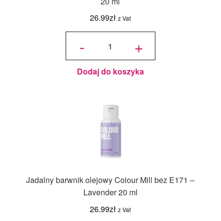
20 ml
26.99
zł
z Vat
ilość
Jadalny
-
+
barwnik
olejowy
Colour
Mill bez
E171 -
Rose
20 ml
Dodaj do koszyka
Jadalny barwnik olejowy Colour Mill bez E171 –
Lavender 20 ml
26.99
zł
z Vat