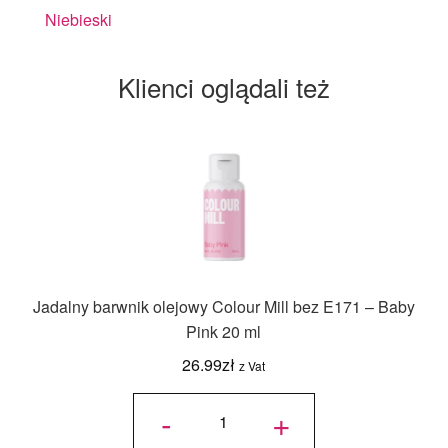
Niebieski
Klienci oglądali też
Jadalny barwnik olejowy Colour Mill bez E171 – Baby
Pink 20 ml
26.99
zł
z Vat
ilość
Jadalny
-
+
barwnik
olejowy
Colour
Mill bez
E171 -