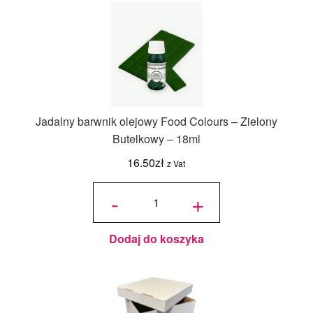
Jadalny barwnik olejowy Food Colours – Zielony
Butelkowy – 18ml
16.50
zł
z Vat
ilość
Jadalny
-
+
barwnik
olejowy
Food
Colours -
Zielony
Butelkowy
- 18ml
Dodaj do koszyka