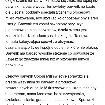
dzięki czemu ten barwnik miesza się znacznie lepiej niż
barwniki na bazie wody. Ten świetny barwnik na bazie
oleju został poddany specjalistycznemu procesowi
mikro-frezowania, aby uzyskać kolor pozbawiony ziaren
i smug. Barwnik ten został stworzony przy użyciu
pigmentów zamiast barwników, dzięki czemu jest
znacznie bardziej odporny na blaknięcie. Ta nowa
formuła koloryzująca sprawi że otrzymasz
oszałamiająco żywe i spójne odcienie, które nie blakną.
Barwnik ma bardzo wysokie stężenie co powoduje ze
użyjesz go znacznie mniej niż w przypadku innych
barwników.
Olejowy barwnik Colour Mill świetnie sprawdzi się
przede wszystkim do barwienia produktów
zawierających dużą ilość tłuszczów, np.: krem maślany
buttercream, masa kremowa, beza szwajcarska,
czekolada, ciasta, ganache, masa cukrowa. Sprawdzi