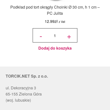
Podkład pod tort okrągły Choinki Ø 30 cm, h 1 cm –
PC Julita
12.99
zł
z Vat
ilość
Podkład
-
+
pod tort
okrągły
Choinki
Ø 30
cm, h 1
cm - PC
Julita
Dodaj do koszyka
TORCIK.NET Sp. z o.o.
ul. Dekoracyjna 3
65-155 Zielona Góra
(woj. lubuskie)