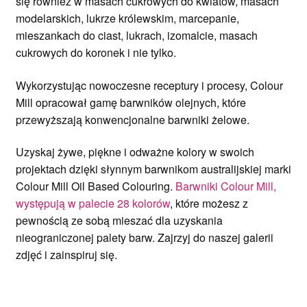
się również w masach cukrowych do kwiatów, masach
modelarskich, lukrze królewskim, marcepanie,
mieszankach do ciast, lukrach, izomalcie, masach
cukrowych do koronek i nie tylko.
Wykorzystując nowoczesne receptury i procesy, Colour
Mill opracował gamę barwników olejnych, które
przewyższają konwencjonalne barwniki żelowe.
Uzyskaj żywe, piękne i odważne kolory w swoich
projektach dzięki słynnym barwnikom australijskiej marki
Colour Mill Oil Based Colouring.
Barwniki Colour Mill,
występują w palecie 28 kolorów
, które możesz z
pewnością ze sobą mieszać dla uzyskania
nieograniczonej palety barw. Zajrzyj do naszej galerii
zdjęć i zainspiruj się.