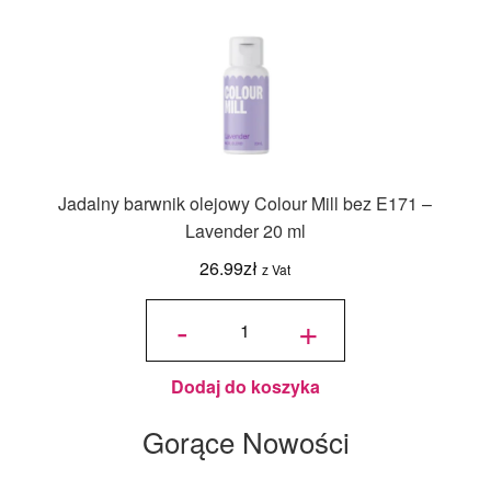
Jadalny barwnik olejowy Colour Mill bez E171 –
Lavender 20 ml
26.99
zł
z Vat
ilość
Jadalny
-
+
barwnik
olejowy
Colour
Mill bez
E171 -
Lavender
20 ml
Dodaj do koszyka
Gorące Nowości