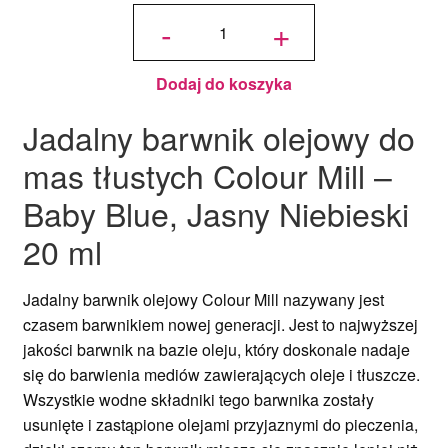
ilość
Jadalny
-
+
barwnik
olejowy
Colour
Mill bez
E171 -
Lavender
20 ml
Dodaj do koszyka
Jadalny barwnik olejowy do
mas tłustych Colour Mill –
Baby Blue, Jasny Niebieski
20 ml
Jadalny barwnik olejowy Colour Mill nazywany jest
czasem barwnikiem nowej generacji. Jest to
najwyższej
jakości barwnik na bazie oleju, który doskonale nadaje
się do barwienia mediów zawierających oleje i tłuszcze.
Wszystkie wodne składniki tego barwnika zostały
usunięte i zastąpione olejami przyjaznymi do pieczenia,