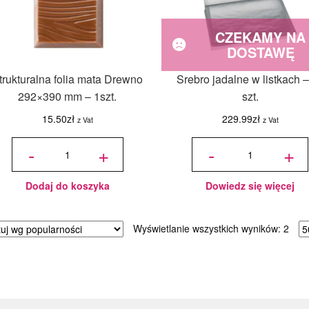
CZEKAMY NA
DOSTAWĘ
trukturalna folia mata Drewno
Srebro jadalne w listkach 
292×390 mm – 1szt.
szt.
15.50
zł
229.99
zł
z Vat
z Vat
ilość
ilość
Strukturalna
Srebro
-
+
-
+
folia mata
jadalne
Drewno
w
292x390
listkach
mm - 1szt.
- 25
szt.
Dodaj do koszyka
Dowiedz się więcej
Poso
Wyświetlanie wszystkich wyników: 2
wed
popu