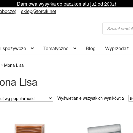
Darmowa wysyłka do paczkomatu już od 200zł
robocze)
sklep@torcik.net
Wyszukiwarka
produktów
i spożywcze
Tematyczne
Blog
Wyprzedaż
Mona Lisa
ona Lisa
Poso
Wyświetlanie wszystkich wyników: 2
wed
popu