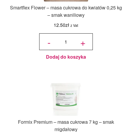
Smartflex Flower – masa cukrowa do kwiatów 0,25 kg
– smak waniliowy
12.50
zł
z Vat
ilość
Smartflex
-
+
Flower -
masa
cukrowa
do
kwiatów
0,25 kg -
smak
waniliowy
Dodaj do koszyka
Formix Premium – masa cukrowa 7 kg – smak
migdałowy