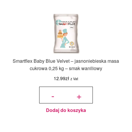
Smartflex Baby Blue Velvet – jasnoniebieska masa
cukrowa 0,25 kg – smak waniliowy
12.99
zł
z Vat
ilość Smartflex
Baby Blue
-
+
Velvet –
jasnoniebieska
masa cukrowa
0,25 kg – smak
waniliowy
Dodaj do koszyka