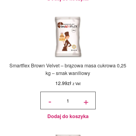
Smartflex Brown Velvet – brązowa masa cukrowa 0,25
kg – smak waniliowy
12.99
zł
z Vat
ilość
Smartflex
-
+
Brown
Velvet –
brązowa
masa
cukrowa
0,25 kg –
smak
waniliowy
Dodaj do koszyka