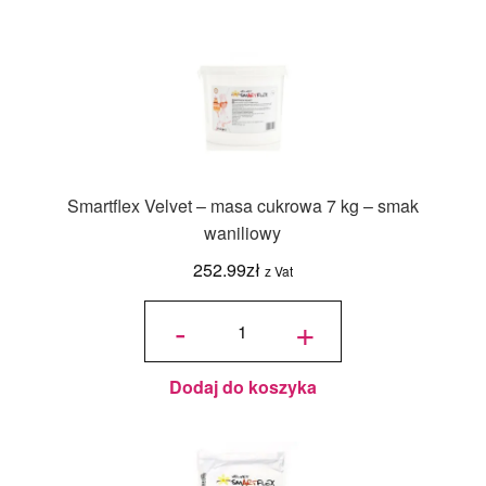
Smartflex Velvet – masa cukrowa 7 kg – smak
waniliowy
252.99
zł
z Vat
ilość
Smartflex
-
+
Velvet -
masa
cukrowa
7 kg -
smak
waniliowy
Dodaj do koszyka