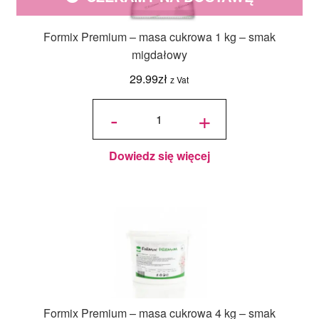
Formix Premium – masa cukrowa 1 kg – smak
migdałowy
29.99
zł
z Vat
ilość
Formix
-
+
Premium -
masa
cukrowa 1
kg - smak
migdałowy
Dowiedz się więcej
Formix Premium – masa cukrowa 4 kg – smak