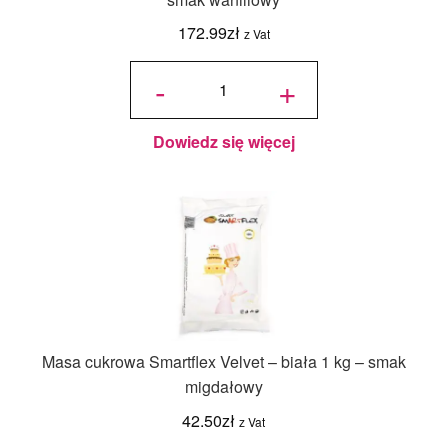
172.99
zł
z Vat
ilość
Smartflex
-
+
Black
Velvet -
czarna
masa
cukrowa
4 kg -
smak
waniliowy
Dowiedz się więcej
Masa cukrowa Smartflex Velvet – biała 1 kg – smak
migdałowy
42.50
zł
z Vat