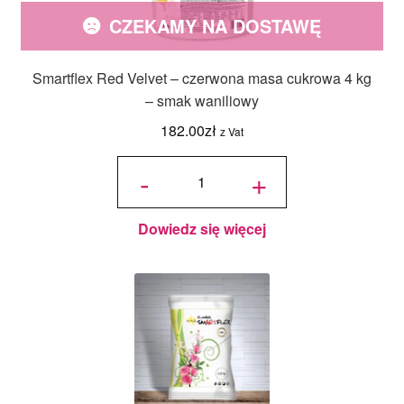
CZEKAMY NA DOSTAWĘ
Smartflex Red Velvet – czerwona masa cukrowa 4 kg
– smak waniliowy
182.00
zł
z Vat
ilość
Smartflex
-
+
Red
Velvet -
czerwona
masa
cukrowa
4 kg -
smak
waniliowy
Dowiedz się więcej