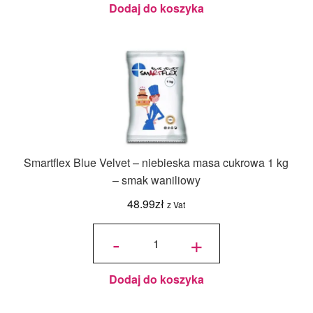
Dodaj do koszyka
Smartflex Blue Velvet – niebieska masa cukrowa 1 kg
– smak waniliowy
48.99
zł
z Vat
ilość
Smartflex
-
+
Blue
Velvet –
niebieska
masa
cukrowa
1 kg –
smak
waniliowy
Dodaj do koszyka