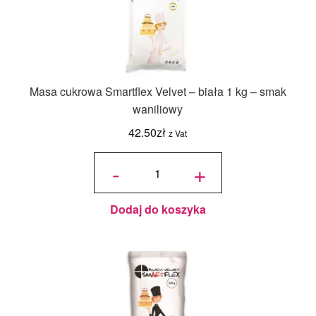
Masa cukrowa Smartflex Velvet – biała 1 kg – smak
waniliowy
42.50
zł
z Vat
ilość
Masa
-
+
cukrowa
Smartflex
Velvet -
biała 1 kg
- smak
waniliowy
Dodaj do koszyka