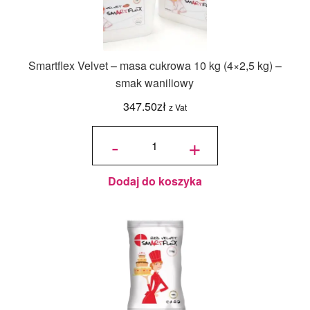
Smartflex Velvet – masa cukrowa 10 kg (4×2,5 kg) –
smak waniliowy
347.50
zł
z Vat
ilość
Smartflex
-
+
Velvet -
masa
cukrowa
10 kg
(4x2,5 kg)
- smak
waniliowy
Dodaj do koszyka