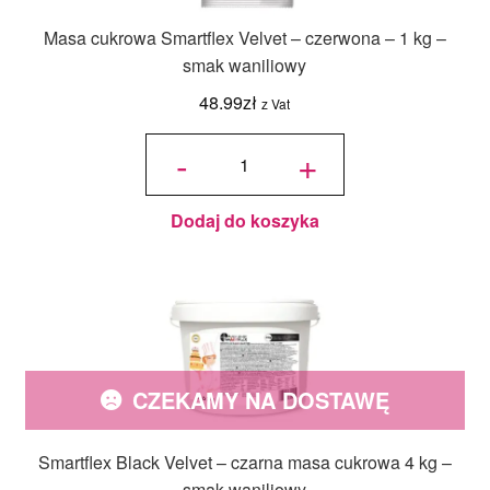
Masa cukrowa Smartflex Velvet – czerwona – 1 kg –
smak waniliowy
48.99
zł
z Vat
ilość
Masa
-
+
cukrowa
Smartflex
Velvet -
czerwona
- 1 kg -
smak
waniliowy
Dodaj do koszyka
CZEKAMY NA DOSTAWĘ
Smartflex Black Velvet – czarna masa cukrowa 4 kg –
smak waniliowy