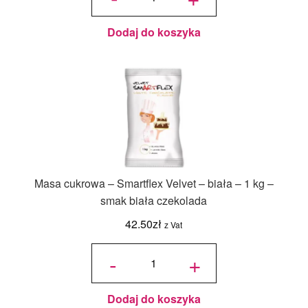
żółta
masa
cukrowa
0,25 kg –
smak
waniliowy
Dodaj do koszyka
Masa cukrowa – Smartflex Velvet – biała – 1 kg –
smak biała czekolada
42.50
zł
z Vat
ilość
Masa
-
+
cukrowa -
Smartflex
Velvet -
biała - 1
kg - smak
biała
czekolada
Dodaj do koszyka