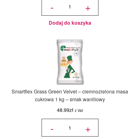
Smartflex
-
+
Baby Pink
Velvet –
jasnoróżowa
masa
cukrowa 1
kg – smak
waniliowy
Dodaj do koszyka
Smartflex Grass Green Velvet – ciemnozielona masa
cukrowa 1 kg – smak waniliowy
48.99
zł
z Vat
ilość Smartflex
Grass Green
-
+
Velvet –
ciemnozielona
masa cukrowa
1 kg – smak
waniliowy