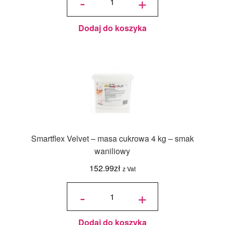
-
+
biały -
masa
cukrowa
0,25 kg
smak
waniliowy
Dodaj do koszyka
Smartflex Velvet – masa cukrowa 4 kg – smak
waniliowy
152.99
zł
z Vat
ilość
Smartflex
-
+
Velvet -
masa
cukrowa
4 kg -
smak
waniliowy
Dodaj do koszyka