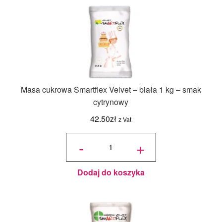
Masa cukrowa Smartflex Velvet – biała 1 kg – smak
cytrynowy
42.50
zł
z Vat
ilość
Masa
-
+
cukrowa
Smartflex
Velvet -
biała 1 kg
- smak
cytrynowy
Dodaj do koszyka