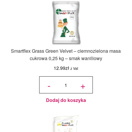
Smartflex Grass Green Velvet – ciemnozielona masa
cukrowa 0,25 kg – smak waniliowy
12.99
zł
z Vat
ilość Smartflex
Grass Green
-
+
Velvet –
ciemnozielona
masa cukrowa
0,25 kg –
smak
waniliowy
Dodaj do koszyka