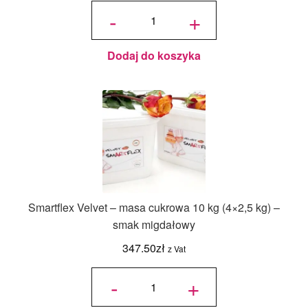
ilość Masa
cukrowa
-
+
Smartflex
Velvet -
biała 1 kg
- smak
migdałowy
Dodaj do koszyka
Smartflex Velvet – masa cukrowa 10 kg (4×2,5 kg) –
smak migdałowy
347.50
zł
z Vat
ilość
Smartflex
-
+
Velvet -
masa
cukrowa
10 kg
(4x2,5 kg)