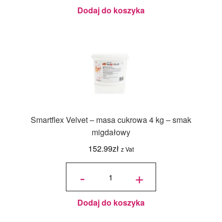
- smak
migdałowy
Dodaj do koszyka
Smartflex Velvet – masa cukrowa 4 kg – smak
migdałowy
152.99
zł
z Vat
ilość
Smartflex
-
+
Velvet -
masa
cukrowa 4
kg - smak
migdałowy
Dodaj do koszyka