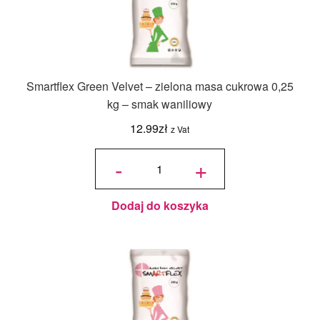
Smartflex Green Velvet – zielona masa cukrowa 0,25
kg – smak waniliowy
12.99
zł
z Vat
ilość
Smartflex
-
+
Green
Velvet –
zielona
masa
cukrowa
0,25 kg –
smak
waniliowy
Dodaj do koszyka