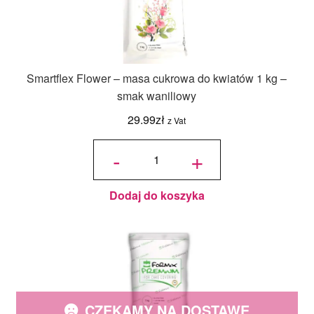
Smartflex Flower – masa cukrowa do kwiatów 1 kg –
smak waniliowy
29.99
zł
z Vat
ilość
Smartflex
-
+
Flower -
masa
cukrowa
do
kwiatów 1
kg - smak
waniliowy
Dodaj do koszyka
CZEKAMY NA DOSTAWĘ