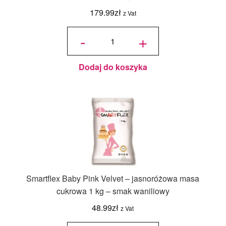
179.99
zł
z Vat
ilość
Formix
-
+
Premium -
masa
cukrowa 7
kg - smak
migdałowy
Dodaj do koszyka
Smartflex Baby Pink Velvet – jasnoróżowa masa
cukrowa 1 kg – smak waniliowy
48.99
zł
z Vat
ilość