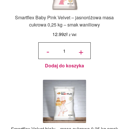
Smartflex Baby Pink Velvet – jasnoróżowa masa
cukrowa 0,25 kg – smak waniliowy
12.99
zł
z Vat
ilość
Smartflex
-
+
Baby Pink
Velvet –
jasnoróżowa
masa
cukrowa
0,25 kg –
smak
waniliowy
Dodaj do koszyka
Smartflex Velvet biały – masa cukrowa 0,25 kg smak