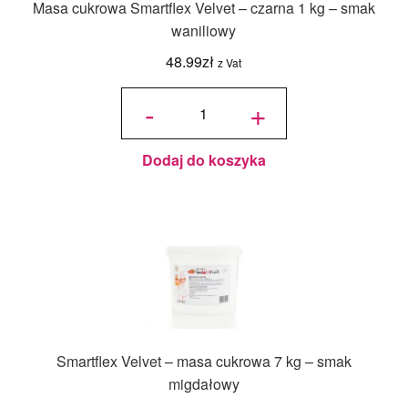
Masa cukrowa Smartflex Velvet – czarna 1 kg – smak
waniliowy
48.99
zł
z Vat
ilość
Masa
-
+
cukrowa
Smartflex
Velvet -
czarna 1
kg - smak
waniliowy
Dodaj do koszyka
Smartflex Velvet – masa cukrowa 7 kg – smak
migdałowy