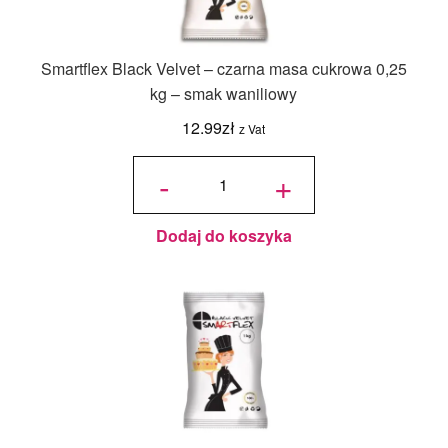
Smartflex Black Velvet – czarna masa cukrowa 0,25
kg – smak waniliowy
12.99
zł
z Vat
ilość
Smartflex
-
+
Black
Velvet –
czarna
masa
cukrowa
0,25 kg –
smak
waniliowy
Dodaj do koszyka