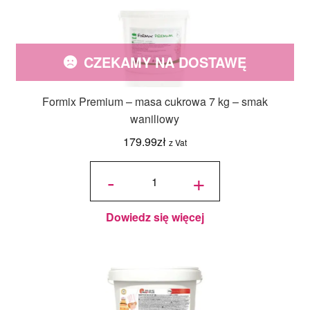
CZEKAMY NA DOSTAWĘ
Formix Premium – masa cukrowa 7 kg – smak
waniliowy
179.99
zł
z Vat
ilość
Formix
-
+
Premium
- masa
cukrowa
7 kg -
smak
waniliowy
Dowiedz się więcej