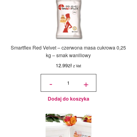
Smartflex Red Velvet – czerwona masa cukrowa 0,25
kg – smak waniliowy
12.99
zł
z Vat
ilość
Smartflex
-
+
Red
Velvet –
czerwona
masa
cukrowa
0,25 kg –
smak
waniliowy
Dodaj do koszyka