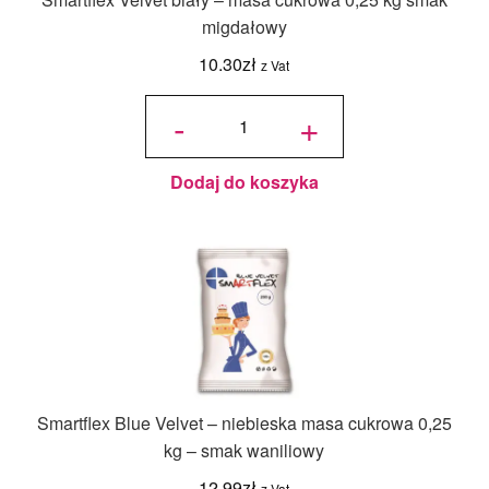
migdałowy
10.30
zł
z Vat
ilość
Smartflex
-
+
Velvet
biały -
masa
cukrowa
0,25 kg
smak
migdałowy
Dodaj do koszyka
Smartflex Blue Velvet – niebieska masa cukrowa 0,25
kg – smak waniliowy
12.99
zł
z Vat