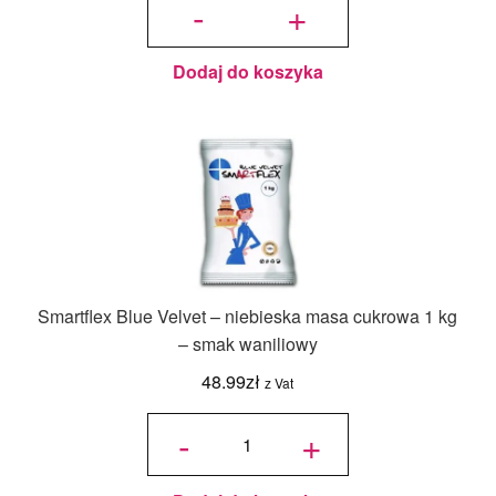
-
+
Velvet –
jasnoniebieska
masa cukrowa
1 kg – smak
waniliowy
Dodaj do koszyka
Smartflex Blue Velvet – niebieska masa cukrowa 1 kg
– smak waniliowy
48.99
zł
z Vat
ilość
Smartflex
-
+
Blue
Velvet –
niebieska
masa
cukrowa
1 kg –
smak