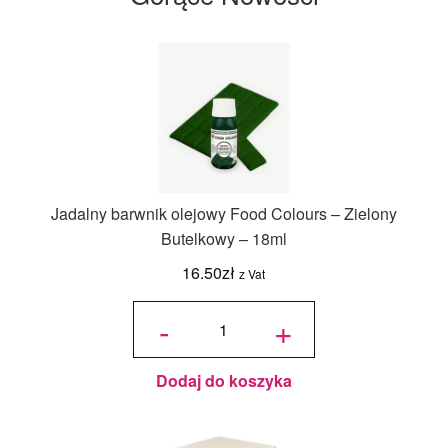
Jadalny barwnik olejowy Food Colours – Zielony
Butelkowy – 18ml
16.50
zł
z Vat
ilość
Jadalny
-
+
barwnik
olejowy
Food
Colours -
Zielony
Butelkowy
- 18ml
Dodaj do koszyka