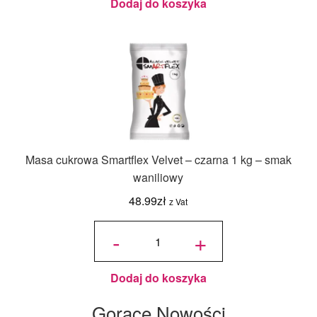
waniliowy
Dodaj do koszyka
Masa cukrowa Smartflex Velvet – czarna 1 kg – smak
waniliowy
48.99
zł
z Vat
ilość
Masa
-
+
cukrowa
Smartflex
Velvet -
czarna 1
kg - smak
waniliowy
Dodaj do koszyka
Gorące Nowości