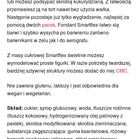
lub możesz podsypać skrobią kukurydzianą. Z łatwością
przeniesiesz ją na tort nawet bez użycia wałka.
Następnie pozostaje już tylko wygładzenie, najlepiej za
pomocą dwóch
pacek
. Fondant Smartflex łatwo się
barwi i szybko wysycha po barwieniu zarówno
barwnikami w żelu jak i do aerografu.
Z masy cukrowej Smartflex świetnie możesz
wymodelować proste figurki. W razie potrzeby twardszej,
bardziej sztywnej struktury możesz dodać do niej
CMC
.
Nie zawiera glutenu, laktozy i jest odpowiednia dla
wegan i wegetarian.
Skład:
cukier, syrop glukozowy, woda, tłuszcze roślinne
(tłuszcz kokosowy, hydrogenizowany olej palmowy z
pestek), skrobia modyfikowana: skrobia ziemniaczana,
substancja zagęszczająca: guma ksantanowa, różowy
barwnik spożywczy (gliceryna, glikol propylenowy,