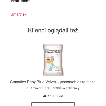
Producent
Smartflex
Klienci oglądali też
Smartflex Baby Blue Velvet – jasnoniebieska masa
cukrowa 1 kg – smak waniliowy
48.99
zł
z Vat
ilość Smartflex
Baby Blue