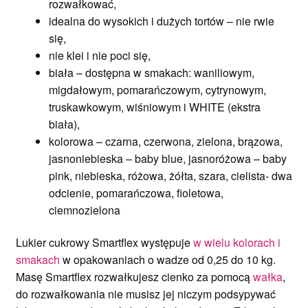
rozwałkować,
idealna do wysokich i dużych tortów – nie rwie
się,
nie klei i nie poci się,
biała – dostępna w smakach: waniliowym,
migdałowym, pomarańczowym, cytrynowym,
truskawkowym, wiśniowym i WHITE (ekstra
biała),
kolorowa – czarna, czerwona, zielona, brązowa,
jasnoniebieska – baby blue, jasnoróżowa – baby
pink, niebieska, różowa, żółta, szara, cielista- dwa
odcienie, pomarańczowa, fioletowa,
ciemnozielona
Lukier cukrowy Smartflex występuje
w wielu kolorach i
smakach
w opakowaniach o wadze od 0,25 do 10 kg.
Masę Smartflex rozwałkujesz cienko za pomocą
wałka
,
do rozwałkowania nie musisz jej niczym podsypywać