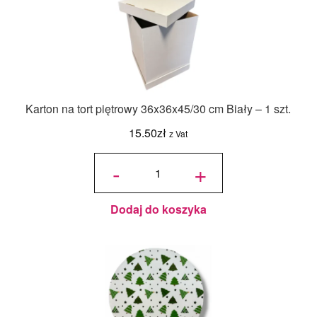
Karton na tort piętrowy 36x36x45/30 cm Biały – 1 szt.
15.50
zł
z Vat
ilość Karton
na tort
-
+
piętrowy
36x36x45/30
cm Biały - 1
szt.
Dodaj do koszyka