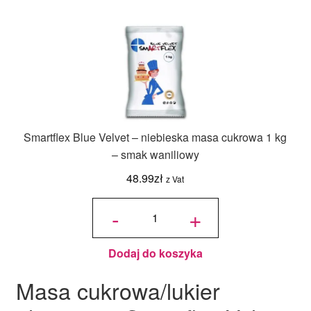
Smartflex Blue Velvet – niebieska masa cukrowa 1 kg
– smak waniliowy
48.99
zł
z Vat
ilość
Smartflex
-
+
Blue
Velvet –
niebieska
masa
cukrowa
1 kg –
smak
waniliowy
Dodaj do koszyka
Masa cukrowa/lukier