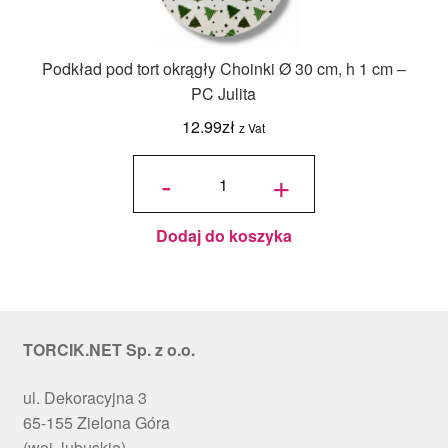
Podkład pod tort okrągły Choinki Ø 30 cm, h 1 cm –
PC Julita
12.99
zł
z Vat
ilość
Podkład
-
+
pod tort
okrągły
Choinki
Ø 30
cm, h 1
cm - PC
Julita
Dodaj do koszyka
TORCIK.NET Sp. z o.o.
ul. Dekoracyjna 3
65-155 Zielona Góra
(woj. lubuskie)