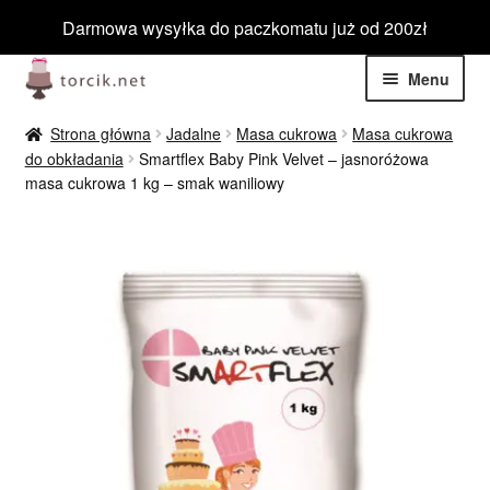
Darmowa wysyłka do paczkomatu już od 200zł
Przejdź
Przejdź
Menu
do
do
nawigacji
treści
Rozwiń
Jadalne
Strona główna
Jadalne
Masa cukrowa
Masa cukrowa
menu
do obkładania
Smartflex Baby Pink Velvet – jasnoróżowa
potom
Rozwiń
masa cukrowa 1 kg – smak waniliowy
Niejadalne
menu
potom
Rozwiń
Barwniki spożywcze
menu
potom
Rozwiń
Tematyczne
menu
potom
Blog
Wyprzedaż
Nowości