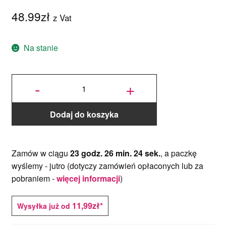
48.99
zł
z Vat
Na stanie
ilość
Smartflex
-
+
Baby Pink
Velvet –
jasnoróżowa
masa
cukrowa 1
kg – smak
waniliowy
Dodaj do koszyka
Zamów w ciągu
23 godz. 26 min. 23 sek.
, a paczkę
wyślemy -
jutro
(dotyczy zamówień opłaconych lub za
pobraniem -
więcej informacji
)
11,99zł*
Wysyłka już od