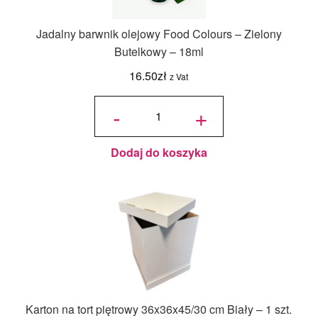
Jadalny barwnik olejowy Food Colours – Zielony
Butelkowy – 18ml
16.50
zł
z Vat
ilość
Jadalny
-
+
barwnik
olejowy
Food
Colours -
Zielony
Butelkowy
- 18ml
Dodaj do koszyka
Karton na tort piętrowy 36x36x45/30 cm Biały – 1 szt.