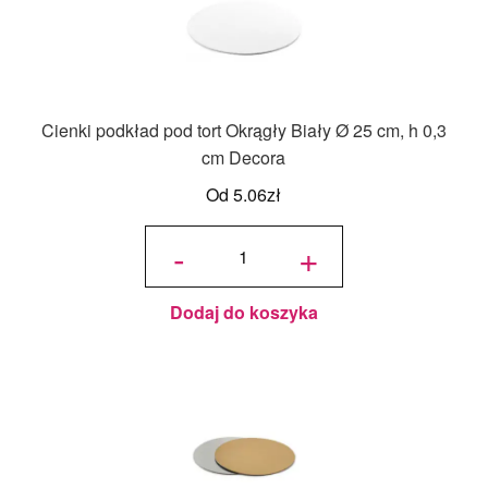
Cienki podkład pod tort Okrągły Biały Ø 25 cm, h 0,3
cm Decora
Od
5.06
zł
ilość
Cienki
-
+
podkład
pod tort
Okrągły
Biały Ø
25 cm,
h 0,3
cm
Decora
Dodaj do koszyka