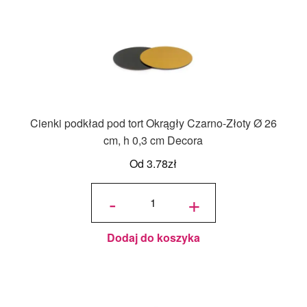
Cienki podkład pod tort Okrągły Czarno-Złoty Ø 26
cm, h 0,3 cm Decora
Od
3.78
zł
ilość
Cienki
-
+
podkład
pod tort
Okrągły
Czarno-
Złoty Ø
26 cm,
h 0,3
cm
Dodaj do koszyka
Decora