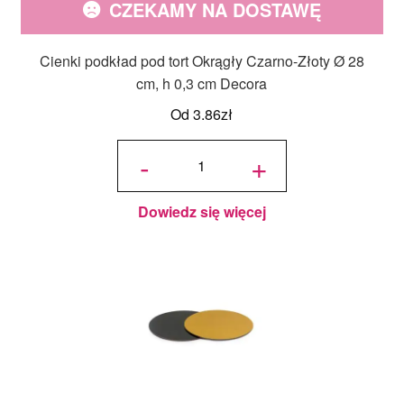
CZEKAMY NA DOSTAWĘ
Cienki podkład pod tort Okrągły Czarno-Złoty Ø 28
cm, h 0,3 cm Decora
Od
3.86
zł
ilość
Cienki
-
+
podkład
pod tort
Okrągły
Czarno-
Złoty Ø
28 cm,
h 0,3
cm
Dowiedz się więcej
Decora