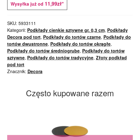
11,99zł*
Wysyłka już od
SKU:
5933111
Kategorii:
Podkłady cienkie sztywne gr. 0,3 cm
,
Podkłady
Decora pod tort
,
Podkłady do tortów czarne
,
Podkłady do
tortów dwustronne
,
Podkłady do tortów okrągłe
,
Podkłady do tortów średniogrube
,
Podkłady do tortów
sztywne
,
Podkłady do tortów tradycyjne
,
Złoty podkład
pod tort
Znacznik:
Decora
Często kupowane razem