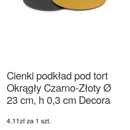
Ozdoby na tort weselny
Cienki podkład pod tort
Okrągły Czarno-Złoty Ø
23 cm, h 0,3 cm Decora
4.11
zł
za 1 szt.