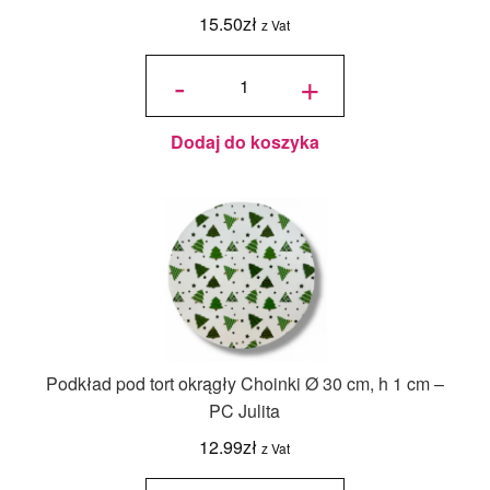
15.50
zł
z Vat
ilość Karton
na tort
-
+
piętrowy
36x36x45/30
cm Biały - 1
szt.
Dodaj do koszyka
Podkład pod tort okrągły Choinki Ø 30 cm, h 1 cm –
PC Julita
12.99
zł
z Vat
ilość