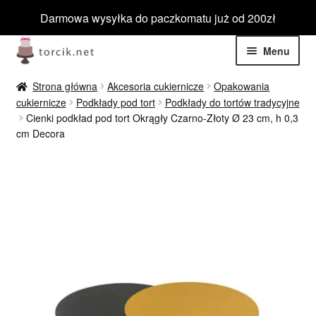
Darmowa wysyłka do paczkomatu już od 200zł
Przejdź
Przejdź
Menu
do
do
nawigacji
treści
Rozwiń
Jadalne
Strona główna
Akcesoria cukiernicze
Opakowania
menu
cukiernicze
Podkłady pod tort
Podkłady do tortów tradycyjne
potom
Rozwiń
Cienki podkład pod tort Okrągły Czarno-Złoty Ø 23 cm, h 0,3
Niejadalne
cm Decora
menu
potom
Rozwiń
Barwniki spożywcze
menu
potom
Rozwiń
Tematyczne
menu
potom
Blog
Wyprzedaż
Nowości