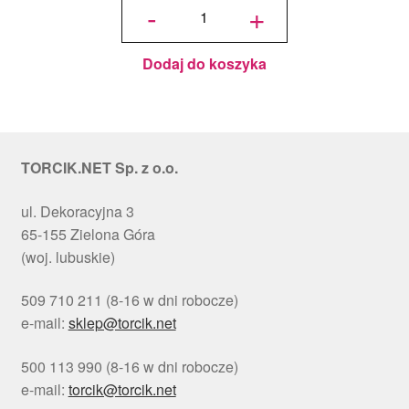
Podkład
-
+
pod tort
okrągły
Choinki
Ø 30
cm, h 1
cm - PC
Julita
Dodaj do koszyka
TORCIK.NET Sp. z o.o.
ul. Dekoracyjna 3
65-155 Zielona Góra
(woj. lubuskie)
509 710 211 (8-16 w dni robocze)
e-mail:
sklep@torcik.net
500 113 990 (8-16 w dni robocze)
e-mail:
torcik@torcik.net