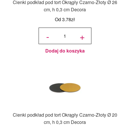
Cienki podkład pod tort Okrągły Czarno-Złoty Ø 26
cm, h 0,3 cm Decora
Od
3.78
zł
ilość
Cienki
-
+
podkład
pod tort
Okrągły
Czarno-
Złoty Ø
26 cm,
h 0,3
cm
Dodaj do koszyka
Decora
Cienki podkład pod tort Okrągły Czarno-Złoty Ø 20
cm, h 0,3 cm Decora