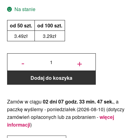
Na stanie
od 50 szt.
od 100 szt.
3.49
zł
3.29
zł
ilość
Cienki
-
+
podkład
pod tort
Okrągły
Czarno-
Złoty Ø
23 cm,
h 0,3
cm
Dodaj do koszyka
Decora
Zamów w ciągu
02 dni 07 godz. 33 min. 47 sek.
, a
paczkę wyślemy -
poniedziałek (2026-08-10)
(dotyczy
zamówień opłaconych lub za pobraniem -
więcej
informacji
)