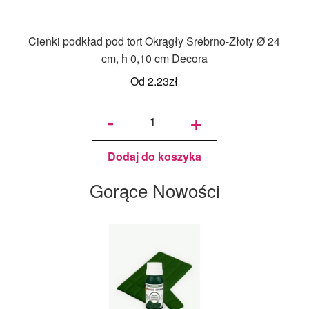
Cienki podkład pod tort Okrągły Srebrno-Złoty Ø 24
cm, h 0,10 cm Decora
Od
2.23
zł
ilość
Cienki
-
+
podkład
pod tort
Okrągły
Srebrno-
Złoty Ø
24 cm, h
0,10 cm
Decora
Dodaj do koszyka
Gorące Nowości