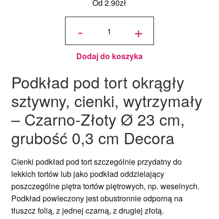
Od
2.90
zł
ilość
Cienki
-
+
podkład
pod tort
Okrągły
Czarno-
Złoty Ø
20 cm,
h 0,3
cm
Dodaj do koszyka
Decora
Podkład pod tort okrągły
sztywny, cienki, wytrzymały
– Czarno-Złoty Ø 23 cm,
grubość 0,3 cm Decora
Cienki podkład pod tort szczególnie przydatny do
lekkich tortów lub jako podkład oddzielający
poszczególne piętra tortów piętrowych, np. weselnych.
Podkład powleczony jest obustronnie odporną na
tłuszcz folią, z jednej czarną, z drugiej złotą.