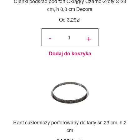
Cienki podkład pod tort Okrągły Czarno-Złoty Ø 23
cm, h 0,3 cm Decora
Od
3.29
zł
ilość
Cienki
-
+
podkład
pod tort
Okrągły
Czarno-
Złoty Ø
23 cm,
h 0,3
cm
Dodaj do koszyka
Decora
Rant cukierniczy perforowany do tarty śr. 23 cm, h 2
cm