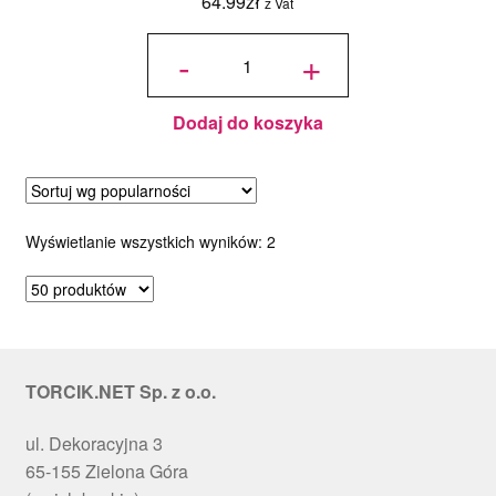
64.99
zł
z Vat
ilość Rant
cukierniczy
-
+
perforowany
do tarty śr.
23 cm, h 2
cm
Dodaj do koszyka
Posortowane
Wyświetlanie wszystkich wyników: 2
według
popularności
TORCIK.NET Sp. z o.o.
ul. Dekoracyjna 3
65-155 Zielona Góra