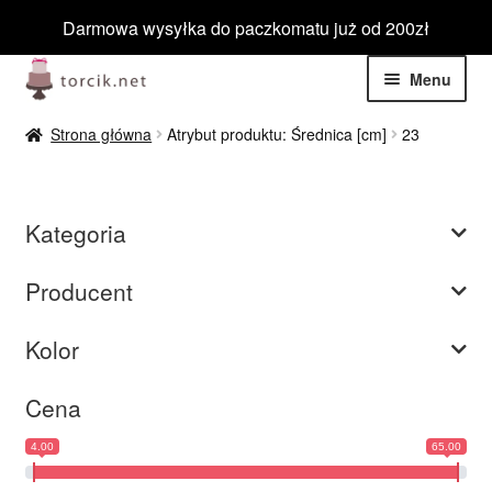
Darmowa wysyłka do paczkomatu już od 200zł
Przejdź
Przejdź
Menu
do
do
nawigacji
treści
Rozwiń
Jadalne
Strona główna
Atrybut produktu: Średnica [cm]
23
menu
potom
Rozwiń
Niejadalne
menu
Kategoria
potom
Rozwiń
Barwniki spożywcze
menu
Producent
potom
Rozwiń
Tematyczne
menu
Kolor
potom
Blog
Cena
Wyprzedaż
4.00
65.00
Nowości