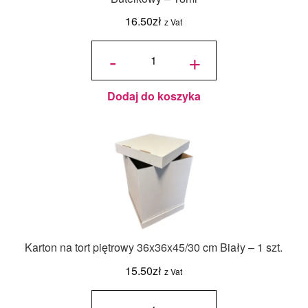
16.50
zł
z Vat
ilość
Jadalny
-
+
barwnik
olejowy
Food
Colours -
Zielony
Butelkowy
- 18ml
Dodaj do koszyka
Karton na tort piętrowy 36x36x45/30 cm Biały – 1 szt.
15.50
zł
z Vat
ilość Karton
na tort
piętrowy