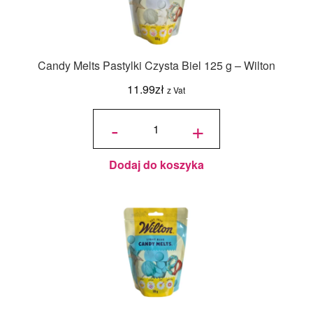
Candy Melts Pastylki Czysta Biel 125 g – Wilton
11.99
zł
z Vat
ilość
Candy
-
+
Melts
Pastylki
Czysta
Biel
125 g -
Wilton
Dodaj do koszyka