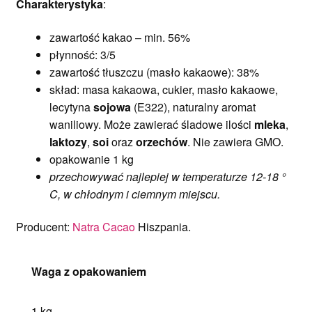
Charakterystyka
:
zawartość kakao – min. 56%
płynność: 3/5
zawartość tłuszczu (masło kakaowe): 38%
skład: masa kakaowa, cukier, masło kakaowe,
lecytyna
sojowa
(E322), naturalny aromat
waniliowy. Może zawierać śladowe ilości
mleka
,
laktozy
,
soi
oraz
orzechów
. Nie zawiera GMO.
opakowanie 1 kg
przechowywać najlepiej w temperaturze 12-18 °
C, w chłodnym i ciemnym miejscu.
Producent:
Natra Cacao
Hiszpania.
Waga z opakowaniem
1 kg