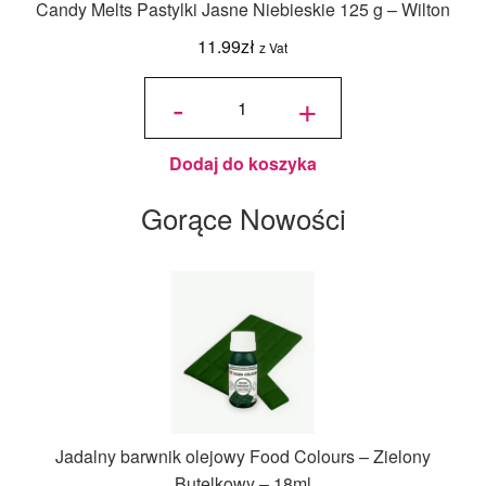
Candy Melts Pastylki Jasne Niebieskie 125 g – Wilton
11.99
zł
z Vat
ilość
Candy
-
+
Melts
Pastylki
Jasne
Niebieskie
125 g -
Wilton
Dodaj do koszyka
Gorące Nowości
Jadalny barwnik olejowy Food Colours – Zielony
Butelkowy – 18ml