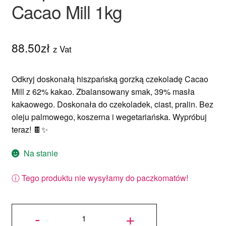
Cacao Mill 1kg
88.50
zł
z Vat
Odkryj doskonałą hiszpańską gorzką czekoladę Cacao
Mill z 62% kakao. Zbalansowany smak, 39% masła
kakaowego. Doskonała do czekoladek, ciast, pralin. Bez
oleju palmowego, koszerna i wegetariańska. Wypróbuj
teraz! 🍫✨
Na stanie
ⓘ Tego produktu nie wysyłamy do paczkomatów!
ilość
Deserowa
-
+
czekolada
hiszpańska
62% 3/5
Cacao Mill