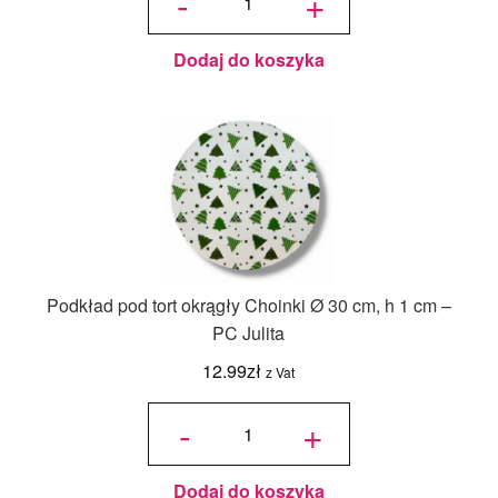
-
+
36x36x45/30
cm Biały - 1
szt.
Dodaj do koszyka
Podkład pod tort okrągły Choinki Ø 30 cm, h 1 cm –
PC Julita
12.99
zł
z Vat
ilość
Podkład
-
+
pod tort
okrągły
Choinki
Ø 30
cm, h 1
cm - PC
Julita
Dodaj do koszyka