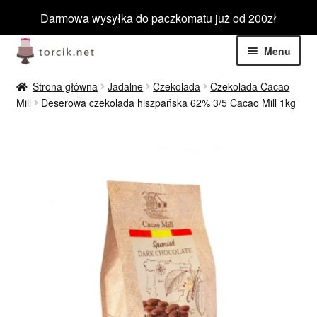
Darmowa wysyłka do paczkomatu już od 200zł
Przejdź
Przejdź
Menu
do
do
nawigacji
treści
Rozwiń
Jadalne
Strona główna
Jadalne
Czekolada
Czekolada Cacao
menu
Mill
Deserowa czekolada hiszpańska 62% 3/5 Cacao Mill 1kg
potom
Rozwiń
Niejadalne
menu
potom
Rozwiń
Barwniki spożywcze
menu
potom
Rozwiń
Tematyczne
menu
potom
Blog
Wyprzedaż
Nowości