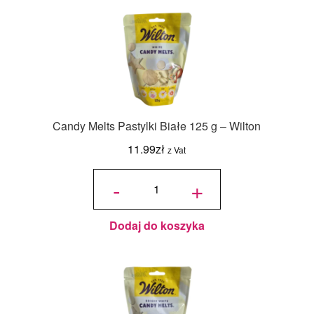
Candy Melts Pastylki Białe 125 g – Wilton
11.99
zł
z Vat
ilość
Candy
-
+
Melts
Pastylki
Białe
125 g -
Wilton
Dodaj do koszyka