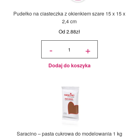
Pudełko na ciasteczka z okienkiem szare 15 x 15 x
2,4 cm
Od
2.88
zł
ilość
Pudełko
-
+
na
ciasteczka
z
okienkiem
szare 15 x
15 x 2,4
cm
Dodaj do koszyka
Saracino – pasta cukrowa do modelowania 1 kg