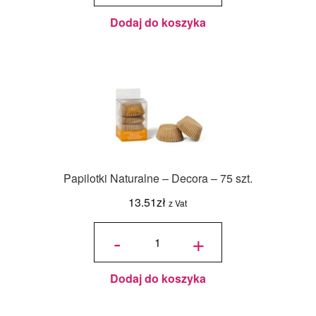
brown,
kasztanowy
Dodaj do koszyka
Papilotki Naturalne – Decora – 75 szt.
13.51
zł
z Vat
ilość
Papilotki
-
+
Naturalne
- Decora -
75 szt.
Dodaj do koszyka