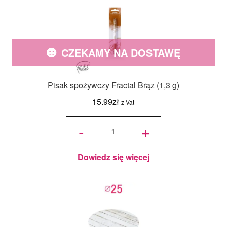
CZEKAMY NA DOSTAWĘ
Pisak spożywczy Fractal Brąz (1,3 g)
15.99
zł
z Vat
ilość Pisak
spożywczy
-
+
Fractal
Brąz (1,3
g)
Dowiedz się więcej