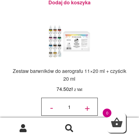
Julita
Dodaj do koszyka
Zestaw barwników do aerografu 11×20 ml + czyścik
20 ml
74.50
zł
z Vat
ilość
Zestaw
-
+
barwników
do
aerografu
11x20 ml
0
+ czyścik
20 ml
Dodaj do koszyka
0