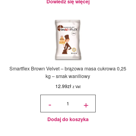
Dowiedz się więcej
Smartflex Brown Velvet – brązowa masa cukrowa 0,25
kg – smak waniliowy
12.99
zł
z Vat
ilość
Smartflex
-
+
Brown
Velvet –
brązowa
masa
cukrowa
0,25 kg –
smak
waniliowy
Dodaj do koszyka