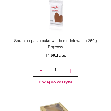
Saracino-pasta cukrowa do modelowania 250g
Brązowy
14.99
zł
z Vat
ilość
Saracino-
-
+
pasta
cukrowa do
modelowania
250g
Brązowy
Dodaj do koszyka