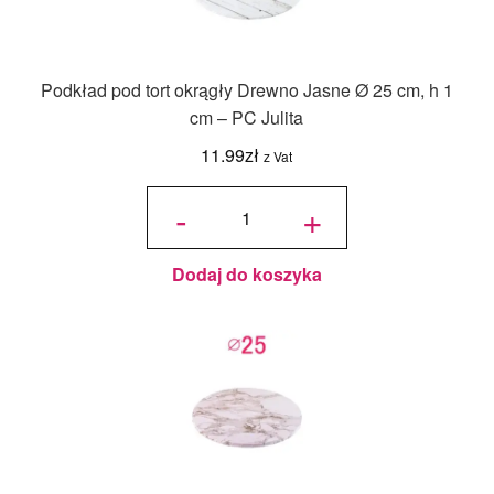
Podkład pod tort okrągły Drewno Jasne Ø 25 cm, h 1
cm – PC Julita
11.99
zł
z Vat
ilość
Podkład
-
+
pod tort
okrągły
Drewno
Jasne Ø
25 cm, h
1 cm -
PC
Julita
Dodaj do koszyka