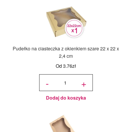
Pudełko na ciasteczka z okienkiem szare 22 x 22 x
2,4 cm
Od
3.76
zł
ilość
Pudełko
-
+
na
ciasteczka
z
okienkiem
szare 22 x
22 x 2,4
cm
Dodaj do koszyka