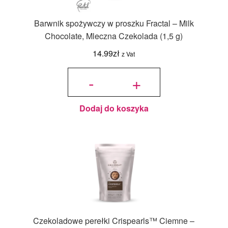
Barwnik spożywczy w proszku Fractal – Milk
Chocolate, Mleczna Czekolada (1,5 g)
14.99
zł
z Vat
ilość
Barwnik
-
+
spożywczy
w proszku
Fractal -
Milk
Chocolate,
Mleczna
Czekolada
(1,5 g)
Dodaj do koszyka
Czekoladowe perełki Crispearls™ Ciemne –