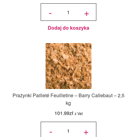
ilość
Czekoladowe
-
+
perełki
Crispearls™
Mleczne –
Callebaut –
0,8 kg
Dodaj do koszyka
Prażynki Pailleté Feuilletine – Barry Callebaut – 2,5
kg
101.99
zł
z Vat
ilość
Prażynki
-
+
Pailleté
Feuilletine
- Barry
Callebaut