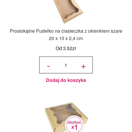
Prostokątne Pudełko na ciasteczka z okienkiem szare
20 x 10 x 2,4 cm
Od
3.52
zł
ilość
Prostokątne
-
+
Pudełko na
ciasteczka
z okienkiem
szare 20 x
10 x 2,4 cm
Dodaj do koszyka