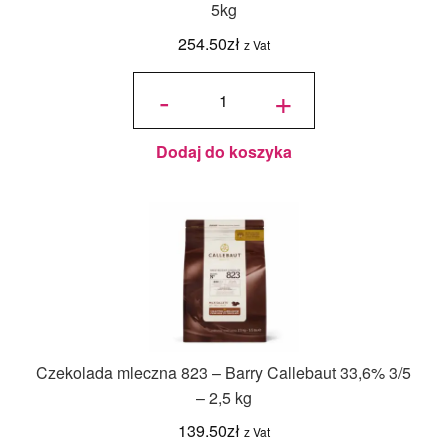
5kg
254.50
zł
z Vat
ilość
Mleczna
-
+
Czekolada
ZEYLON -
Chocovic
36,5% 3/4
- 5kg
Dodaj do koszyka
Czekolada mleczna 823 – Barry Callebaut 33,6% 3/5
– 2,5 kg
139.50
zł
z Vat