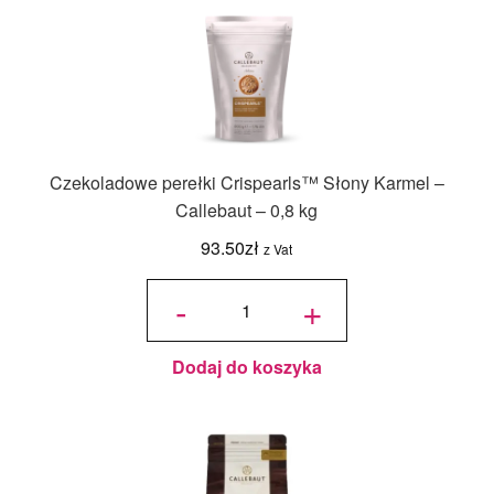
Czekoladowe perełki Crispearls™ Słony Karmel –
Callebaut – 0,8 kg
93.50
zł
z Vat
ilość
Czekoladowe
-
+
perełki
Crispearls™
Słony Karmel
– Callebaut –
0,8 kg
Dodaj do koszyka