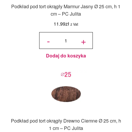
Podkład pod tort okrągły Marmur Jasny Ø 25 cm, h 1
cm – PC Julita
11.99
zł
z Vat
ilość
Podkład
-
+
pod tort
okrągły
Marmur
Jasny Ø
25 cm, h
1 cm -
PC
Julita
Dodaj do koszyka
Podkład pod tort okrągły Drewno Ciemne Ø 25 cm, h
1 cm – PC Julita