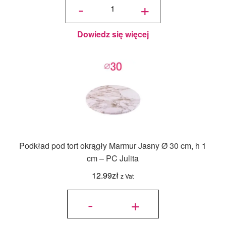
-
+
barwnik
olejowy
Colour
Mill bez
E171 -
Chocolate
20 ml
Dowiedz się więcej
Podkład pod tort okrągły Marmur Jasny Ø 30 cm, h 1
cm – PC Julita
12.99
zł
z Vat
ilość
Podkład
-
+
pod tort
okrągły
Marmur
Jasny Ø
30 cm, h
1 cm -
PC