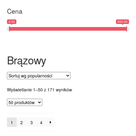
Cena
Ozdoby na tort weselny
3.00
600.00
Brązowy
Posortowane
Wyświetlanie 1–50 z 171 wyników
według
popularności
1
2
3
4