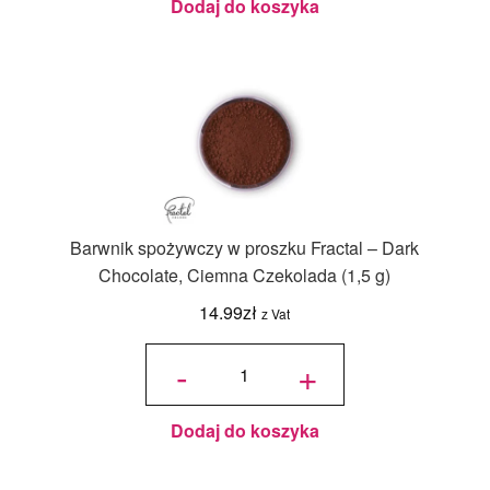
Dodaj do koszyka
Barwnik spożywczy w proszku Fractal – Dark
Chocolate, Ciemna Czekolada (1,5 g)
14.99
zł
z Vat
ilość
Barwnik
-
+
spożywczy
w proszku
Fractal -
Dark
Chocolate,
Ciemna
Czekolada
(1,5 g)
Dodaj do koszyka