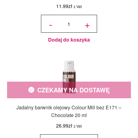
11.99
zł
z Vat
ilość
Podkład
-
+
pod tort
okrągły
Drewno
Ciemne
Ø 25
cm, h 1
cm - PC
Julita
Dodaj do koszyka
CZEKAMY NA DOSTAWĘ
Jadalny barwnik olejowy Colour Mill bez E171 –
Chocolate 20 ml
26.99
zł
z Vat
ilość
Jadalny