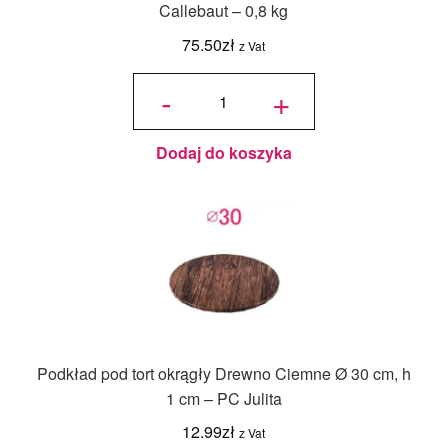
Callebaut – 0,8 kg
75.50
zł
z Vat
ilość
Czekoladowe
-
+
perełki
Crispearls™
Ciemne –
Callebaut –
0,8 kg
Dodaj do koszyka
Podkład pod tort okrągły Drewno Ciemne Ø 30 cm, h
1 cm – PC Julita
12.99
zł
z Vat