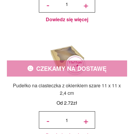
-
+
w żelu
FRACTAL
30 g -
brown,
brązowy
Dowiedz się więcej
CZEKAMY NA DOSTAWĘ
Pudełko na ciasteczka z okienkiem szare 11 x 11 x
2,4 cm
Od
2.72
zł
ilość
Pudełko
-
+
na
ciasteczka
z
okienkiem
szare 11 x
11 x 2,4
cm