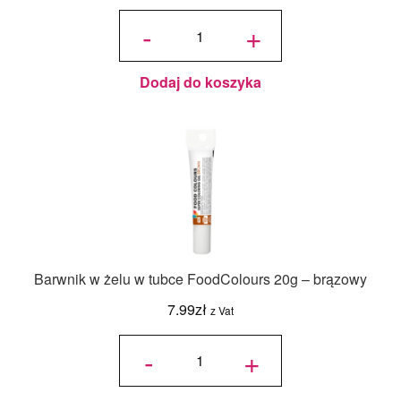
ilość
Czekolada
-
+
mleczna
823 -
Barry
Callebaut
33,6% 3/5
- 2,5 kg
Dodaj do koszyka
Barwnik w żelu w tubce FoodColours 20g – brązowy
7.99
zł
z Vat
ilość
Barwnik w
-
+
żelu w tubce
FoodColours
20g -
brązowy