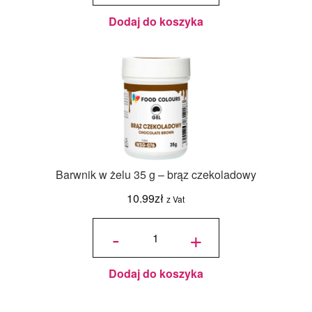
- 2,5 kg
Dodaj do koszyka
Barwnik w żelu 35 g – brąz czekoladowy
10.99
zł
z Vat
ilość
Barwnik w
-
+
żelu 35 g -
brąz
czekoladowy
Dodaj do koszyka