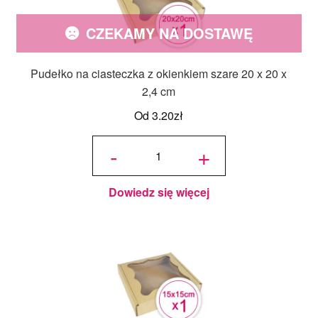
CZEKAMY NA DOSTAWĘ
Pudełko na ciasteczka z okienkiem szare 20 x 20 x
2,4 cm
Od
3.20
zł
ilość
Pudełko
-
+
na
ciasteczka
z
okienkiem
szare 20 x
20 x 2,4
cm
Dowiedz się więcej