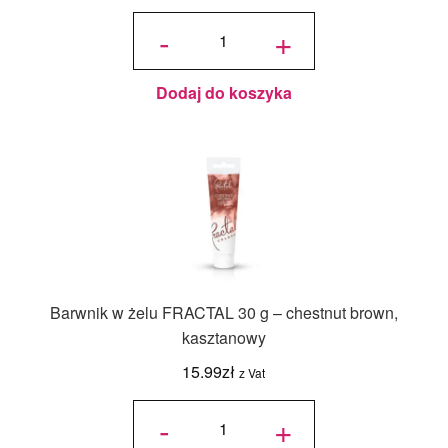
ilość
Podkład
-
+
pod tort
okrągły
Drewno
Ciemne
Ø 30
cm, h 1
cm - PC
Julita
Dodaj do koszyka
Barwnik w żelu FRACTAL 30 g – chestnut brown,
kasztanowy
15.99
zł
z Vat
ilość
Barwnik w
-
+
żelu
FRACTAL
30 g -
chestnut