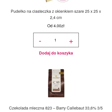
Pudełko na ciasteczka z okienkiem szare 25 x 25 x
2,4 cm
Od
4.00
zł
ilość
Pudełko
-
+
na
ciasteczka
z
okienkiem
szare 25 x
25 x 2,4
cm
Dodaj do koszyka
Czekolada mleczna 823 – Barry Callebaut 33,6% 3/5