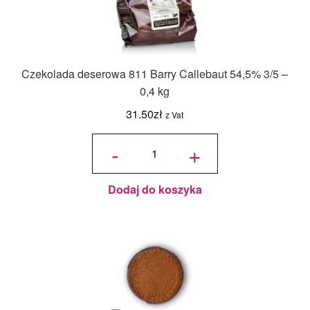
Czekolada deserowa 811 Barry Callebaut 54,5% 3/5 –
0,4 kg
31.50
zł
z Vat
ilość
Czekolada
-
+
deserowa
811 Barry
Callebaut
54,5% 3/5
- 0,4 kg
Dodaj do koszyka