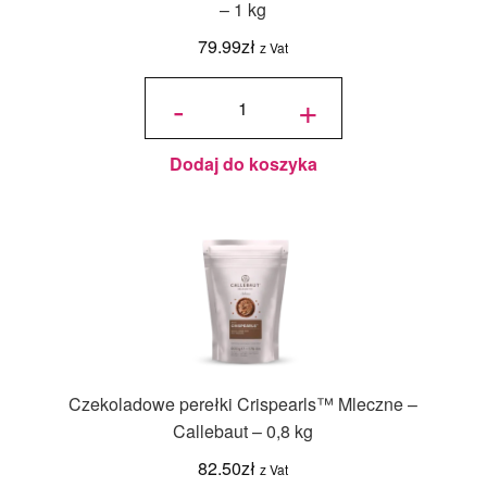
– 1 kg
79.99
zł
z Vat
ilość
Czekolada
-
+
mleczna
823 -
Barry
Callebaut
33,6% 3/5
- 1 kg
Dodaj do koszyka
Czekoladowe perełki Crispearls™ Mleczne –
Callebaut – 0,8 kg
82.50
zł
z Vat