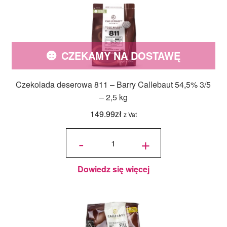
CZEKAMY NA DOSTAWĘ
Czekolada deserowa 811 – Barry Callebaut 54,5% 3/5
– 2,5 kg
149.99
zł
z Vat
ilość
Czekolada
-
+
deserowa
811 -
Barry
Callebaut
54,5% 3/5
- 2,5 kg
Dowiedz się więcej