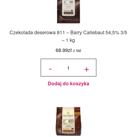
Czekolada deserowa 811 – Barry Callebaut 54,5% 3/5
– 1 kg
68.99
zł
z Vat
ilość
Czekolada
-
+
deserowa
811 -
Barry
Callebaut
54,5% 3/5
- 1 kg
Dodaj do koszyka