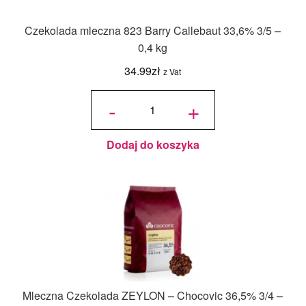
Czekolada mleczna 823 Barry Callebaut 33,6% 3/5 –
0,4 kg
34.99
zł
z Vat
ilość
Czekolada
-
+
mleczna
823 Barry
Callebaut
33,6% 3/5
- 0,4 kg
Dodaj do koszyka
Mleczna Czekolada ZEYLON – Chocovic 36,5% 3/4 –