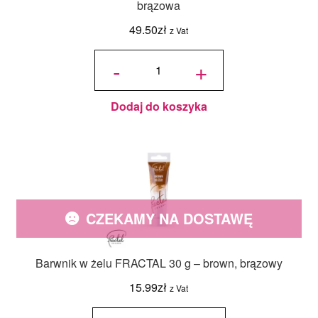
brązowa
49.50
zł
z Vat
ilość
Saracino -
-
+
pasta
cukrowa do
modelowania
1 kg brązowa
Dodaj do koszyka
CZEKAMY NA DOSTAWĘ
Barwnik w żelu FRACTAL 30 g – brown, brązowy
15.99
zł
z Vat
ilość
Barwnik